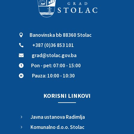
Banovinska bb 88360 Stolac

+387 (0)36 853 101

grad@stolac.gov.ba

Pon - pet: 07:00 - 15:00

Pauza: 10:00 - 10:30

KORISNI LINKOVI
Javna ustanova Radimlja
5
Komunalno d.o.o. Stolac
5