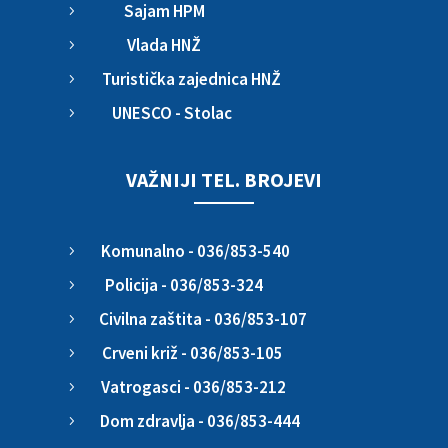
Sajam HPM
5
Vlada HNŽ
5
Turistička zajednica HNŽ
5
UNESCO - Stolac
5
VAŽNIJI TEL. BROJEVI
Komunalno - 036/853-540
5
Policija - 036/853-324
5
Civilna zaštita - 036/853-107
5
Crveni križ - 036/853-105
5
Vatrogasci - 036/853-212
5
Dom zdravlja - 036/853-444
5