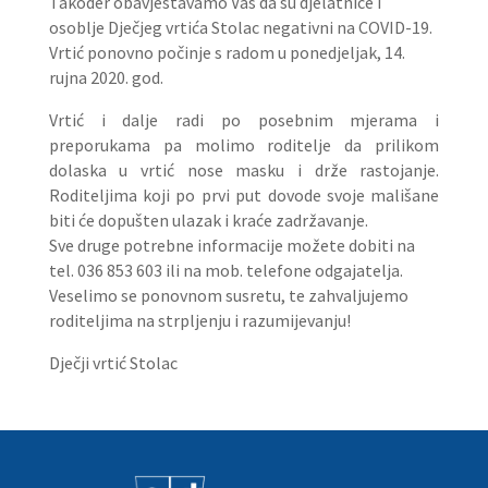
Također obavještavamo Vas da su djelatnice i
osoblje Dječjeg vrtića Stolac negativni na COVID-19.
Vrtić ponovno počinje s radom u ponedjeljak, 14.
rujna 2020. god.
Vrtić i dalje radi po posebnim mjerama i
preporukama pa molimo roditelje da prilikom
dolaska u vrtić nose masku i drže rastojanje.
Roditeljima koji po prvi put dovode svoje mališane
biti će dopušten ulazak i kraće zadržavanje.
Sve druge potrebne informacije možete dobiti na
tel. 036 853 603 ili na mob. telefone odgajatelja.
Veselimo se ponovnom susretu, te zahvaljujemo
roditeljima na strpljenju i razumijevanju!
Dječji vrtić Stolac