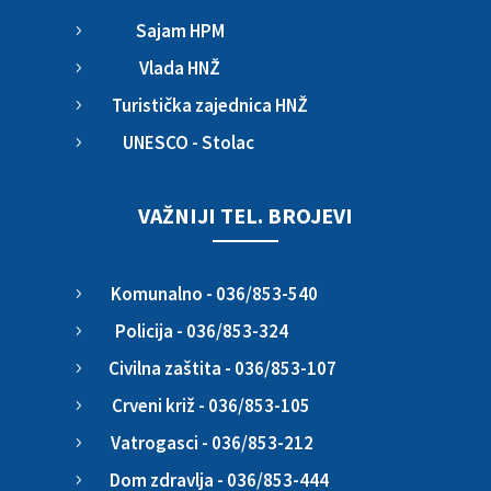
Sajam HPM
5
Vlada HNŽ
5
Turistička zajednica HNŽ
5
UNESCO - Stolac
5
VAŽNIJI TEL. BROJEVI
Komunalno - 036/853-540
5
Policija - 036/853-324
5
Civilna zaštita - 036/853-107
5
Crveni križ - 036/853-105
5
Vatrogasci - 036/853-212
5
Dom zdravlja - 036/853-444
5