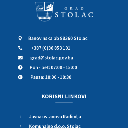
Banovinska bb 88360 Stolac

+387 (0)36 853 101

grad@stolac.gov.ba

Pon - pet: 07:00 - 15:00

Pauza: 10:00 - 10:30

KORISNI LINKOVI
Javna ustanova Radimlja
5
Komunalno d.o.o. Stolac
5