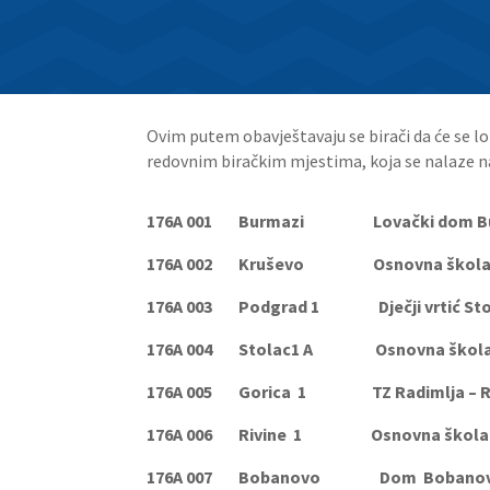
Ovim putem obavještavaju se birači da će se lo
redovnim biračkim mjestima, koja se nalaze n
176A 001 Burmazi Lovački dom Bur
176A 002 Kruševo Osnovna škola Kru
176A 003 Podgrad 1 Dječji vrtić S
176A 004 Stolac1 A Osnovna škola St
176A 005 Gorica 1 TZ Radimlja 
176A 006 Rivine 1 Osnovna škola R
176A 007 Bobanovo Dom Bobanov