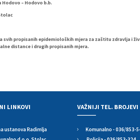
Hodovo – Hodovo b.b.
la Stolac
ja svih propisanih epidemioloških mjera za zaštitu zdravlja i 
alne distance i drugih propisanih mjera.
NI LINKOVI
VAŽNIJI TEL. BROJEVI
Komunalno - 036/853-5
a ustanova Radimlja
5
Policija - 036/853-324
nalno d.o.o. Stolac
5