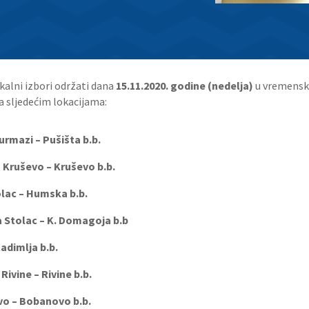
kalni izbori održati dana
15.11.2020. godine (nedelja)
u vremensk
a sljedećim lokacijama:
mazi – Pušišta b.b.
ševo – Kruševo b.b.
tolac – Humska b.b.
olac – K. Domagoja b.b
– Radimlja b.b.
ivine – Rivine b.b.
o – Bobanovo b.b.