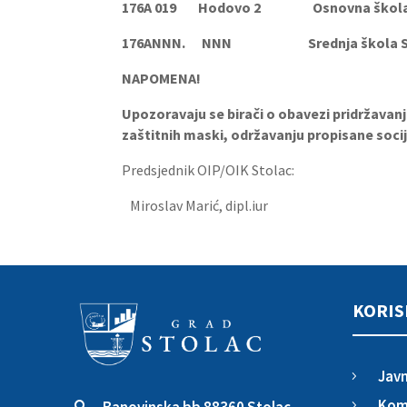
176A 019 Hodovo 2 Osnovna škola 
176ANNN. NNN Srednja ško
NAPOMENA!
Upozoravaju se birači o obavezi pridržavan
zaštitnih maski, održavanju propisane socij
Predsjednik OIP/OIK Stolac:
Miroslav Marić, dipl.iur
KORIS
Javn
5
Komu
5