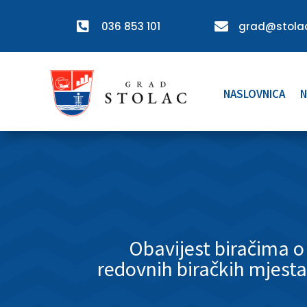

036 853 101

grad@stolac
NASLOVNICA
N
Obavijest biračima o
redovnih biračkih mjesta