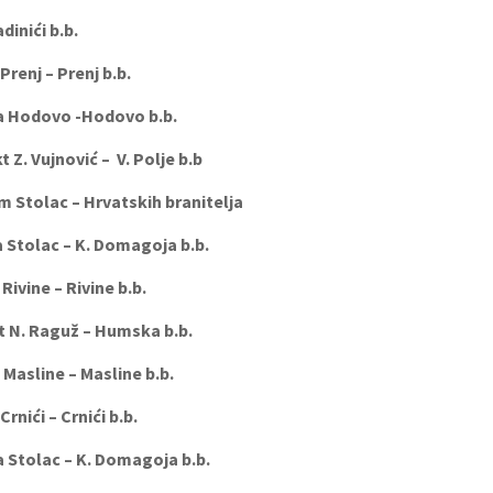
nići b.b.
enj – Prenj b.b.
odovo -Hodovo b.b.
 Vujnović – V. Polje b.b
lac – Hrvatskih branitelja
lac – K. Domagoja b.b.
ivine – Rivine b.b.
N. Raguž – Humska b.b.
sline – Masline b.b.
ići – Crnići b.b.
lac – K. Domagoja b.b.