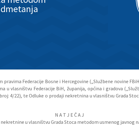
admetanja
im pravima Federacije Bosne i Hercegovine („Službene novine FBiH“,
 u vlasništvu Federacije BiH, županija, općina i gradova („Službe
roj: 4/22), te Odluke o prodaji nekretnina u vlasništvu Grada Stoc
N A T J E Č A J
u nekretnine u vlasništvu Grada Stoca metodom usmenog javnog 