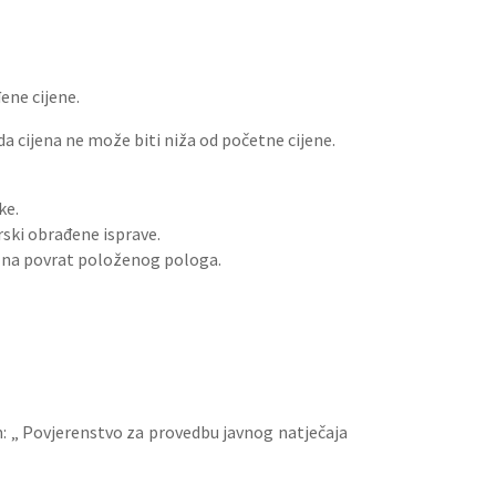
ene cijene.
 cijena ne može biti niža od početne cijene.
ke.
rski obrađene isprave.
vo na povrat položenog pologa.
m: „ Povjerenstvo za provedbu javnog natječaja