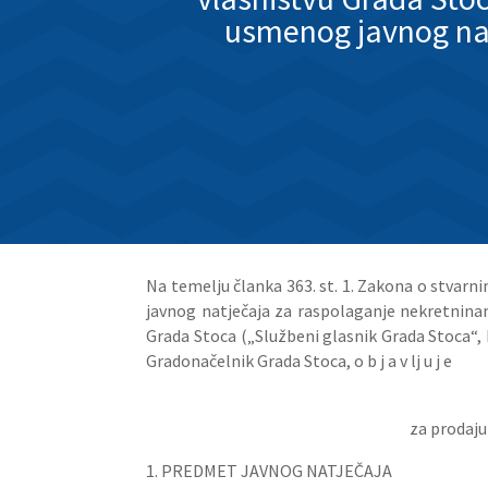
usmenog javnog n
Na temelju članka 363. st. 1. Zakona o stvarn
javnog natječaja za raspolaganje nekretninama
Grada Stoca („Službeni glasnik Grada Stoca“, b
Gradonačelnik Grada Stoca, o b j a v lj u j e
za prodaj
1. PREDMET JAVNOG NATJEČAJA