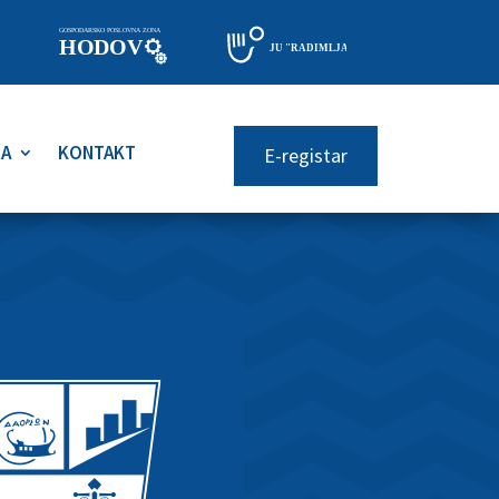
RA
KONTAKT
E-registar