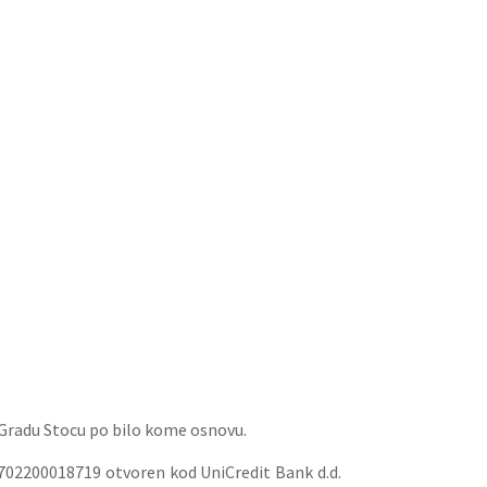
a Gradu Stocu po bilo kome osnovu.
2702200018719 otvoren kod UniCredit Bank d.d.