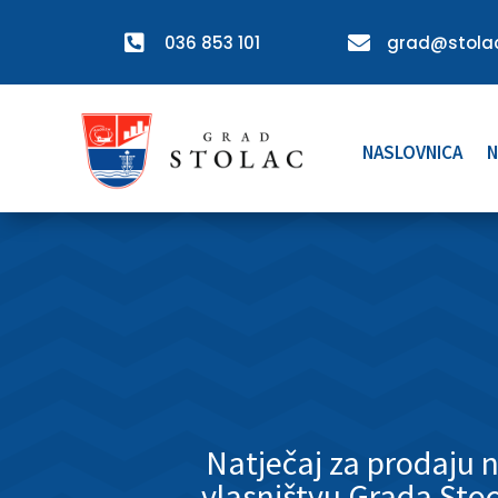

036 853 101

grad@stolac
NASLOVNICA
N
Natječaj za prodaju 
vlasništvu Grada St