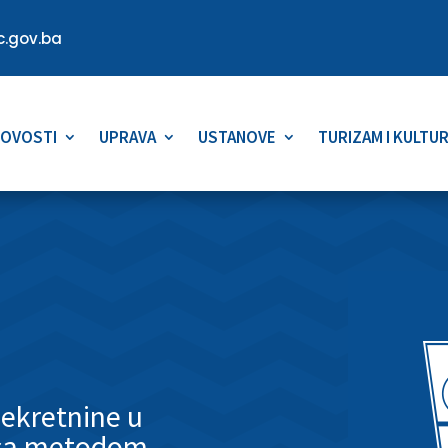
.gov.ba
OVOSTI
UPRAVA
USTANOVE
TURIZAM I KULTU
nekretnine u
oca metodom