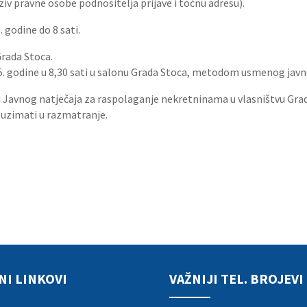
iv pravne osobe podnositelja prijave i točnu adresu).
 godine do 8 sati.
Grada Stoca.
2025. godine u 8,30 sati u salonu Grada Stoca, metodom usmenog ja
u Javnog natječaja za raspolaganje nekretninama u vlasništvu Gra
uzimati u razmatranje.
NI LINKOVI
VAŽNIJI TEL. BROJEVI