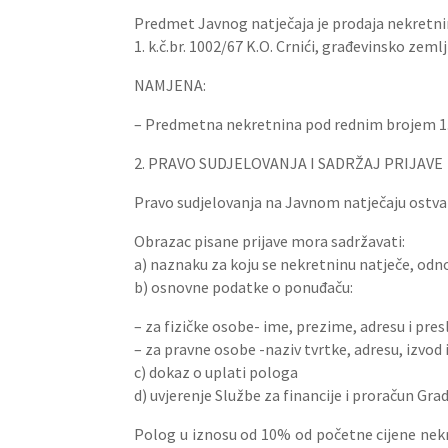
Predmet Javnog natječaja je prodaja nekretni
1. k.č.br. 1002/67 K.O. Crnići, građevinsko zem
NAMJENA:
– Predmetna nekretnina pod rednim brojem 1.
2. PRAVO SUDJELOVANJA I SADRŽAJ PRIJAVE
Pravo sudjelovanja na Javnom natječaju ostvaru
Obrazac pisane prijave mora sadržavati:
a) naznaku za koju se nekretninu natječe, odn
b) osnovne podatke o ponuđaču:
– za fizičke osobe- ime, prezime, adresu i pre
– za pravne osobe -naziv tvrtke, adresu, izvod
c) dokaz o uplati pologa
d) uvjerenje Službe za financije i proračun G
Polog u iznosu od 10% od početne cijene nekr