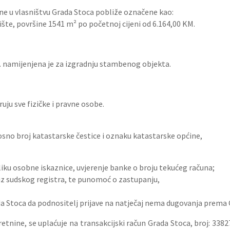
ne u vlasništvu Grada Stoca pobliže označene kao:
ljište, površine 1541 m² po početnoj cijeni od 6.164,00 KM.
 namijenjena je za izgradnju stambenog objekta.
ju sve fizičke i pravne osobe.
osno broj katastarske čestice i oznaku katastarske općine,
sliku osobne iskaznice, uvjerenje banke o broju tekućeg računa;
 iz sudskog registra, te punomoć o zastupanju,
rada Stoca da podnositelj prijave na natječaj nema dugovanja prem
etnine, se uplaćuje na transakcijski račun Grada Stoca, broj: 338