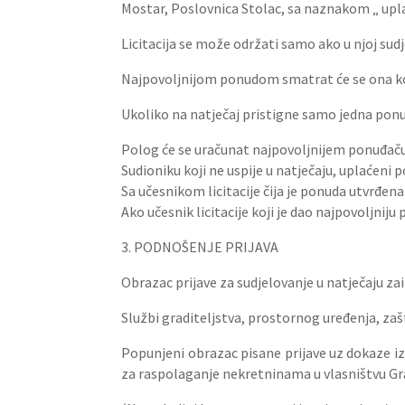
Mostar, Poslovnica Stolac, sa naznakom „ upl
Licitacija se može održati samo ako u njoj sud
Najpovoljnijom ponudom smatrat će se ona koja 
Ukoliko na natječaj pristigne samo jedna ponu
Polog će se uračunat najpovoljnijem ponuđaču,
Sudioniku koji ne uspije u natječaju, uplaćeni 
Sa učesnikom licitacije čija je ponuda utvrđen
Ako učesnik licitacije koji je dao najpovoljn
3. PODNOŠENJE PRIJAVA
Obrazac prijave za sudjelovanje u natječaju za
Službi graditeljstva, prostornog uređenja, zaš
Popunjeni obrazac pisane prijave uz dokaze iz
za raspolaganje nekretninama u vlasništvu Gr