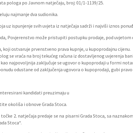
ata pologa po Javnom natječaju, broj: 01/1-1139/25.
jeluju najmanje dva sudionika.
uz ispunjenje svih uvjeta iz natječaja sadrži i najviši iznos ponuđ
da, Povjerenstvo može pristupiti postupku prodaje, pod uvjetom da
 koji ostvaruje prvenstveno prava kupnje, u kupoprodajnu cijenu.
polog se vraća na broj tekućeg računa iz dostavljenog uvjerenja ban
a kao najpovoljnija zaključuje se ugovor o kupoprodaji u formi nota
iju ponudu odustane od zaključenja ugovora o kupoprodaji, gubi pra
interesirani kandidati preuzimaju u
tite okoliša i obnove Grada Stoca.
 točke 2. natječaja predaje se na pisarni Grada Stoca, sa naznako
ada Stoca“.