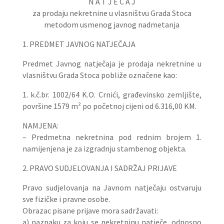
N A T J E Č A J
za prodaju nekretnine u vlasništvu Grada Stoca
metodom usmenog javnog nadmetanja
1. PREDMET JAVNOG NATJEČAJA
Predmet Javnog natječaja je prodaja nekretnine u
vlasništvu Grada Stoca pobliže označene kao:
1. k.č.br. 1002/64 K.O. Crnići, građevinsko zemljište,
površine 1579 m² po početnoj cijeni od 6.316,00 KM.
NAMJENA:
– Predmetna nekretnina pod rednim brojem 1.
namijenjena je za izgradnju stambenog objekta.
2. PRAVO SUDJELOVANJA I SADRŽAJ PRIJAVE
Pravo sudjelovanja na Javnom natječaju ostvaruju
sve fizičke i pravne osobe.
Obrazac pisane prijave mora sadržavati:
a) naznaku za koju se nekretninu natječe, odnosno