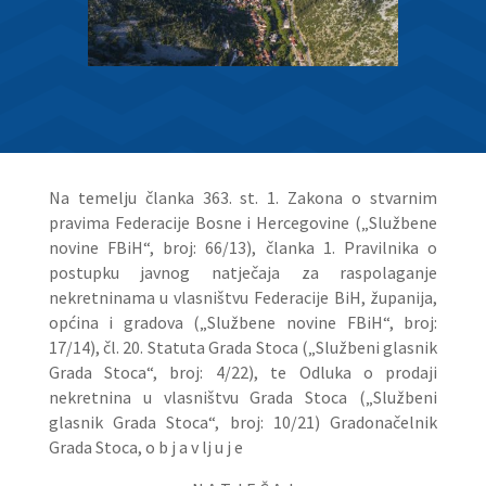
Na temelju članka 363. st. 1. Zakona o stvarnim
pravima Federacije Bosne i Hercegovine („Službene
novine FBiH“, broj: 66/13), članka 1. Pravilnika o
postupku javnog natječaja za raspolaganje
nekretninama u vlasništvu Federacije BiH, županija,
općina i gradova („Službene novine FBiH“, broj:
17/14), čl. 20. Statuta Grada Stoca („Službeni glasnik
Grada Stoca“, broj: 4/22), te Odluka o prodaji
nekretnina u vlasništvu Grada Stoca („Službeni
glasnik Grada Stoca“, broj: 10/21) Gradonačelnik
Grada Stoca, o b j a v lj u j e