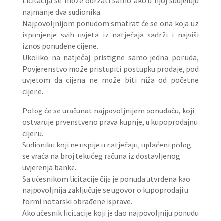
Licitacija se može održati samo ako u njoj sudjeluju
najmanje dva sudionika.
Najpovoljnijom ponudom smatrat će se ona koja uz
ispunjenje svih uvjeta iz natječaja sadrži i najviši
iznos ponuđene cijene.
Ukoliko na natječaj pristigne samo jedna ponuda,
Povjerenstvo može pristupiti postupku prodaje, pod
uvjetom da cijena ne može biti niža od početne
cijene.
Polog će se uračunat najpovoljnijem ponuđaču, koji
ostvaruje prvenstveno prava kupnje, u kupoprodajnu
cijenu.
Sudioniku koji ne uspije u natječaju, uplaćeni polog
se vraća na broj tekućeg računa iz dostavljenog
uvjerenja banke.
Sa učesnikom licitacije čija je ponuda utvrđena kao
najpovoljnija zaključuje se ugovor o kupoprodaji u
formi notarski obrađene isprave.
Ako učesnik licitacije koji je dao najpovoljniju ponudu