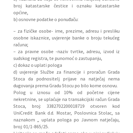
broj katastarske čestice i oznaku katastarske
općine,
b) osnovne podatke o ponuđaču:
– za fizičke osobe- ime, prezime, adresu i presliku
osobne iskaznice, uvjerenje banke o broju tekućeg
računa;
– za pravne osobe -naziv tvrtke, adresu, izvod iz
sudskog registra, te punomoć o zastupanju,
c) dokaz o uplati pologa
d) uvjerenje Službe za financije i proračun Grada
Stoca da podnositelj prijave na natječaj nema
dugovanja prema Gradu Stocu po bilo kome osnovu.
Polog u iznosu od 10% od početne cijene
nekretnine, se uplaćuje na transakcijski račun Grada
Stoca, broj: 3382702200018719 otvoren kod
UniCredit Bank d.d. Mostar, Poslovnica Stolac, sa
naznakom „ uplata pologa po Javnom natječaju,
broj: 01/1-865/25.