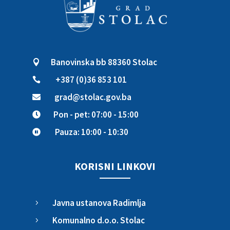
Banovinska bb 88360 Stolac

+387 (0)36 853 101

grad@stolac.gov.ba

Pon - pet: 07:00 - 15:00

Pauza: 10:00 - 10:30

KORISNI LINKOVI
Javna ustanova Radimlja
5
Komunalno d.o.o. Stolac
5