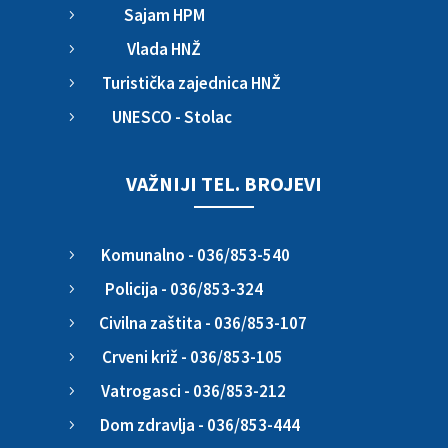
Sajam HPM
5
Vlada HNŽ
5
Turistička zajednica HNŽ
5
UNESCO - Stolac
5
VAŽNIJI TEL. BROJEVI
Komunalno - 036/853-540
5
Policija - 036/853-324
5
Civilna zaštita - 036/853-107
5
Crveni križ - 036/853-105
5
Vatrogasci - 036/853-212
5
Dom zdravlja - 036/853-444
5