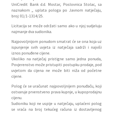
UniCredit Bank d.d. Mostar, Poslovnica Stolac, sa
naznakom „ uplata pologa po Javnom natječaju,
broj: 01/1-1314/25.
Licitacija se može održati samo ako u njoj sudjeluju
najmanje dva sudionika.
Najpovoljnijom ponudom smatrat će se ona koja uz
ispunjenje svih uvjeta iz natječaja sadrži i najviši
iznos ponuđene cijene.
Ukoliko na natječaj pristigne samo jedna ponuda,
Povjerenstvo može pristupiti postupku prodaje, pod
uvjetom da cijena ne može biti niža od početne
cijene.
Polog će se uračunat najpovoljnijem ponuđaču, koji
ostvaruje prvenstveno prava kupnje, u kupoprodajnu
cijenu.
Sudioniku koji ne uspije u natječaju, uplaćeni polog
se vraća na broj tekućeg računa iz dostavljenog