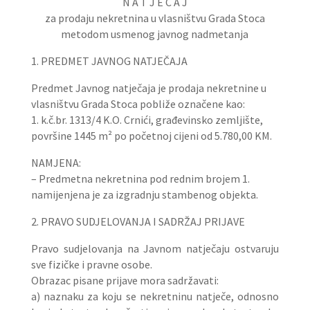
N A T J E Č A J
za prodaju nekretnina u vlasništvu Grada Stoca
metodom usmenog javnog nadmetanja
1. PREDMET JAVNOG NATJEČAJA
Predmet Javnog natječaja je prodaja nekretnine u
vlasništvu Grada Stoca pobliže označene kao:
1. k.č.br. 1313/4 K.O. Crnići, građevinsko zemljište,
površine 1445 m² po početnoj cijeni od 5.780,00 KM.
NAMJENA:
– Predmetna nekretnina pod rednim brojem 1.
namijenjena je za izgradnju stambenog objekta.
2. PRAVO SUDJELOVANJA I SADRŽAJ PRIJAVE
Pravo sudjelovanja na Javnom natječaju ostvaruju
sve fizičke i pravne osobe.
Obrazac pisane prijave mora sadržavati:
a) naznaku za koju se nekretninu natječe, odnosno