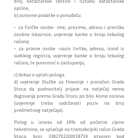
broj katastarske čestice i oznaku katastarske
općine,
b) osnovne podatke o ponuđaču:
– za fizičke osobe- ime, prezime, adresu i presliku
osobne iskaznice, uvjerenje banke o broju tekućeg
računa;
– za pravne osobe -naziv tvrtke, adresu, izvod iz
sudskog registra, uvjerenje banke o broju tekućeg
računa, te punomoć o zastupanju,
c) dokaz o uplati pologa
d) uvjerenje Službe za financije i proračun Grada
Stoca da podnositelj prijave na natječaj nema
dugovanja prema Gradu Stocu po bilo kome osnovu
(uvjerenje treba sadržavati poziv na broj
predmetnog natječaja).
Polog u iznosu od 10% od početne cijene
nekretnine, se uplaćuje na transakcijski račun Grada
Stoca, broj: 3382702200018719 otvoren kod