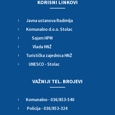
KORISNI LINKOVI
Javna ustanova Radimlja
5
Komunalno d.o.o. Stolac
5
Sajam HPM
5
Vlada HNŽ
5
Turistička zajednica HNŽ
5
UNESCO - Stolac
5
VAŽNIJI TEL. BROJEVI
Komunalno - 036/853-540
5
Policija - 036/853-324
5