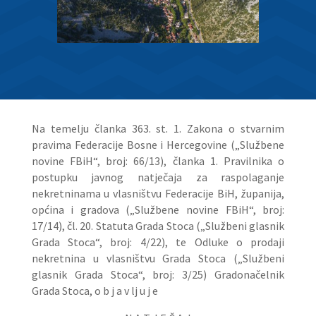
Na temelju članka 363. st. 1. Zakona o stvarnim
pravima Federacije Bosne i Hercegovine („Službene
novine FBiH“, broj: 66/13), članka 1. Pravilnika o
postupku javnog natječaja za raspolaganje
nekretninama u vlasništvu Federacije BiH, županija,
općina i gradova („Službene novine FBiH“, broj:
17/14), čl. 20. Statuta Grada Stoca („Službeni glasnik
Grada Stoca“, broj: 4/22), te Odluke o prodaji
nekretnina u vlasništvu Grada Stoca („Službeni
glasnik Grada Stoca“, broj: 3/25) Gradonačelnik
Grada Stoca, o b j a v lj u j e