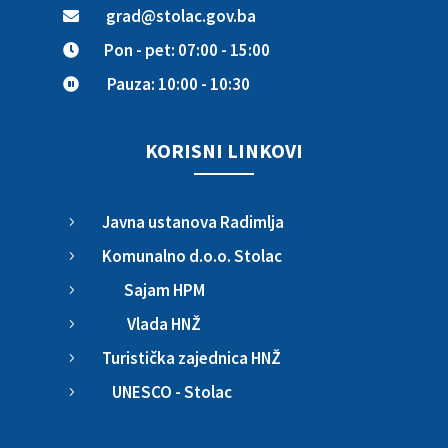
grad@stolac.gov.ba

Pon - pet: 07:00 - 15:00

Pauza: 10:00 - 10:30

KORISNI LINKOVI
Javna ustanova Radimlja
5
Komunalno d.o.o. Stolac
5
Sajam HPM
5
Vlada HNŽ
5
Turistička zajednica HNŽ
5
UNESCO - Stolac
5