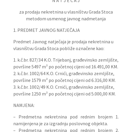
N A T J E Č A J
za prodaju nekretnina u vlasništvu Grada Stoca
metodom usmenog javnog nadmetanja
1. PREDMET JAVNOG NATJEČAJA
Predmet Javnog natječaja je prodaja nekretnina u
vlasništvu Grada Stoca pobliže označene kao:
1. k.č.br. 827/34 K.O. Trijebanj, građevinsko zemljište,
površine 5497 m² po početnoj cijeni od 16.491,00 KM.
2. k.č.br. 1002/64 K.O. Crnići, građevinsko zemljište,
površine 1579 m² po početnoj cijeni od 6.316,00 KM.
3. k.č.br. 1002/49 K.O. Crnići, građevinsko zemljište,
površine 1250 m² po početnoj cijeni od 5.000,00 KM.
NAMJENA:
– Predmetna nekretnina pod rednim brojem 1.
namijenjena je za izgradnju poslovnog objekta.
– Predmetna nekretnina pod rednim brojem 2.