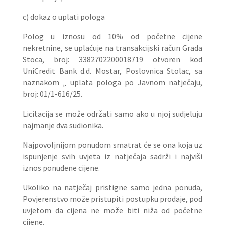
c) dokaz o uplati pologa
Polog u iznosu od 10% od početne cijene
nekretnine, se uplaćuje na transakcijski račun Grada
Stoca, broj: 3382702200018719 otvoren kod
UniCredit Bank d.d. Mostar, Poslovnica Stolac, sa
naznakom „ uplata pologa po Javnom natječaju,
broj: 01/1-616/25.
Licitacija se može održati samo ako u njoj sudjeluju
najmanje dva sudionika.
Najpovoljnijom ponudom smatrat će se ona koja uz
ispunjenje svih uvjeta iz natječaja sadrži i najviši
iznos ponuđene cijene.
Ukoliko na natječaj pristigne samo jedna ponuda,
Povjerenstvo može pristupiti postupku prodaje, pod
uvjetom da cijena ne može biti niža od početne
cijene.