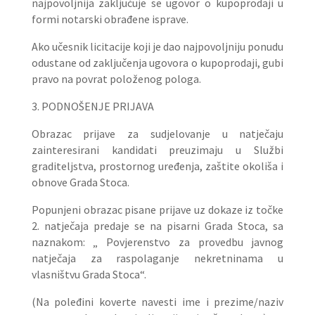
najpovoljnija zaključuje se ugovor o kupoprodaji u
formi notarski obrađene isprave.
Ako učesnik licitacije koji je dao najpovoljniju ponudu
odustane od zaključenja ugovora o kupoprodaji, gubi
pravo na povrat položenog pologa.
3. PODNOŠENJE PRIJAVA
Obrazac prijave za sudjelovanje u natječaju
zainteresirani kandidati preuzimaju u Službi
graditeljstva, prostornog uređenja, zaštite okoliša i
obnove Grada Stoca.
Popunjeni obrazac pisane prijave uz dokaze iz točke
2. natječaja predaje se na pisarni Grada Stoca, sa
naznakom: „ Povjerenstvo za provedbu javnog
natječaja za raspolaganje nekretninama u
vlasništvu Grada Stoca“.
(Na poleđini koverte navesti ime i prezime/naziv