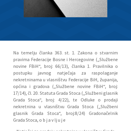
Na temelju članka 363. st. 1. Zakona o stvarnim
pravima Federacije Bosne i Hercegovine („Službene
novine FBiH“, broj: 66/13), članka 1. Pravilnika o
postupku javnog natječaja za raspolaganje
nekretninama u vlasništvu Federacije BiH, županija,
općina i gradova („Službene novine FBiH“, broj:
17/14), čl. 20. Statuta Grada Stoca („Službeni glasnik
Grada Stoca“, broj: 4/22), te Odluke o prodaji
nekretnina u vlasništvu Grada Stoca („Službeni
glasnik Grada Stoca“, broj:8/24) Gradonačelnik
Grada Stoca, o b j a v lj u j e