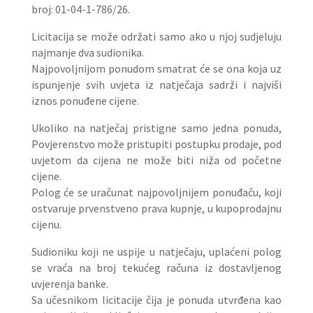
broj: 01-04-1-786/26.
Licitacija se može održati samo ako u njoj sudjeluju
najmanje dva sudionika.
Najpovoljnijom ponudom smatrat će se ona koja uz
ispunjenje svih uvjeta iz natječaja sadrži i najviši
iznos ponuđene cijene.
Ukoliko na natječaj pristigne samo jedna ponuda,
Povjerenstvo može pristupiti postupku prodaje, pod
uvjetom da cijena ne može biti niža od početne
cijene.
Polog će se uračunat najpovoljnijem ponuđaču, koji
ostvaruje prvenstveno prava kupnje, u kupoprodajnu
cijenu.
Sudioniku koji ne uspije u natječaju, uplaćeni polog
se vraća na broj tekućeg računa iz dostavljenog
uvjerenja banke.
Sa učesnikom licitacije čija je ponuda utvrđena kao