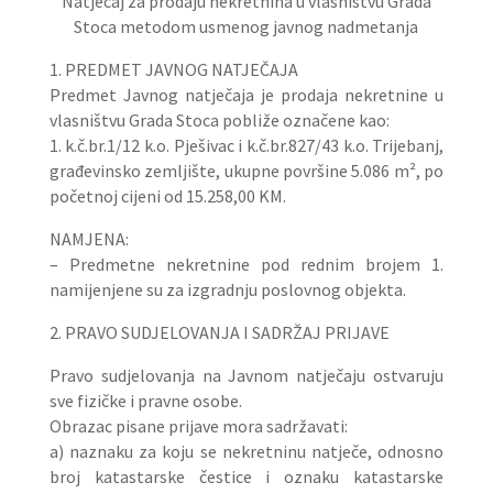
Natječaj za prodaju nekretnina u vlasništvu Grada
Stoca metodom usmenog javnog nadmetanja
1. PREDMET JAVNOG NATJEČAJA
Predmet Javnog natječaja je prodaja nekretnine u
vlasništvu Grada Stoca pobliže označene kao:
1. k.č.br.1/12 k.o. Pješivac i k.č.br.827/43 k.o. Trijebanj,
građevinsko zemljište, ukupne površine 5.086 m², po
početnoj cijeni od 15.258,00 KM.
NAMJENA:
– Predmetne nekretnine pod rednim brojem 1.
namijenjene su za izgradnju poslovnog objekta.
2. PRAVO SUDJELOVANJA I SADRŽAJ PRIJAVE
Pravo sudjelovanja na Javnom natječaju ostvaruju
sve fizičke i pravne osobe.
Obrazac pisane prijave mora sadržavati:
a) naznaku za koju se nekretninu natječe, odnosno
broj katastarske čestice i oznaku katastarske