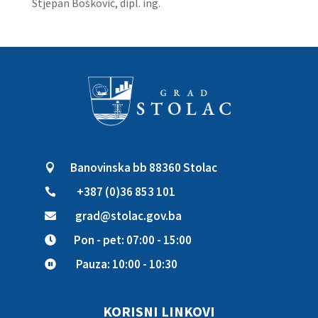
Stjepan Bošković, dipl. ing.
Banovinska bb 88360 Stolac

+387 (0)36 853 101

grad@stolac.gov.ba

Pon - pet: 07:00 - 15:00

Pauza: 10:00 - 10:30

KORISNI LINKOVI