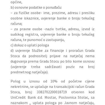
općine,
b) osnovne podatke o ponuđaču:
– za fizičke osobe- ime, prezime, adresu i presliku
osobne iskaznice, uvjerenje banke o broju tekućeg
računa;
– za pravne osobe -naziv tvrtke, adresu, izvod iz
sudskog registra, uvjerenje banke o broju tekućeg
računa, te punomoć o zastupanju,
c) dokaz o uplati pologa
d) uvjerenje Službe za financije i proračun Grada
Stoca da podnositelj prijave na natječaj nema
dugovanja prema Gradu Stocu po bilo kome osnovu
(uvjerenje treba sadržavati poziv na broj
predmetnog natječaja).
Polog u iznosu od 10% od početne cijene
nekretnine, se uplaćuje na transakcijski račun Grada
Stoca, broj: 3382702200018719 otvoren kod
UniCredit Bank d.d. Mostar, Poslovnica Stolac, sa
naznakom „ uplata pologa po Javnom natječaju,