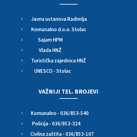
Javna ustanova Radimlja
5
Komunalno d.o.o. Stolac
5
Sajam HPM
5
Vlada HNŽ
5
Turistička zajednica HNŽ
5
UNESCO - Stolac
5
VAŽNIJI TEL. BROJEVI
Komunalno - 036/853-540
5
Policija - 036/853-324
5
Civilna zaštita - 036/853-107
5