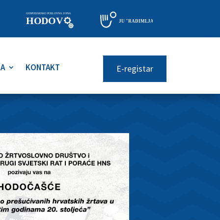
RA
KONTAKT
E-registar