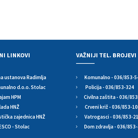
NI LINKOVI
VAŽNIJI TEL. BROJEVI
Komunalno - 036/853-5
a ustanova Radimlja
5
Policija - 036/853-324
nalno d.o.o. Stolac
5
Civilna zaštita - 036/85
ajam HPM
5
Crveni križ - 036/853-1
lada HNŽ
5
Vatrogasci - 036/853-2
stička zajednica HNŽ
5
Dom zdravlja - 036/853
ESCO - Stolac
5