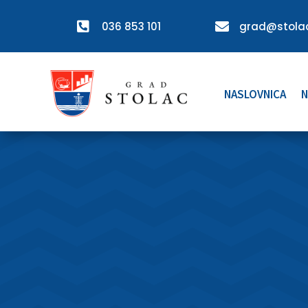

036 853 101

grad@stolac
NASLOVNICA
N