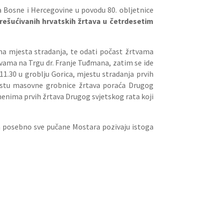
a Bosne i Hercegovine u povodu 80. obljetnice
ešućivanih hrvatskih žrtava u četrdesetim
ojna mjesta stradanja, te odati počast žrtvama
vama na Trgu dr. Franje Tuđmana, zatim se ide
1.30 u groblju Gorica, mjestu stradanja prvih
stu masovne grobnice žrtava poraća Drugog
imenima prvih žrtava Drugog svjetskog rata koji
, a posebno sve pučane Mostara pozivaju istoga