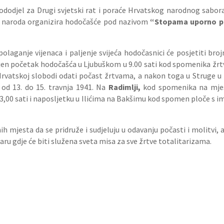
dodjel za Drugi svjetski rat i poraće Hrvatskog narodnog sabor
naroda organizira hodočašće pod nazivom
“Stopama uporno pr
polaganje vijenaca i paljenje svijeća hodočasnici će posjetiti br
vljen početak hodočašća u Ljubuškom u 9.00 sati kod spomenika žrt
Hrvatskoj slobodi odati počast žrtvama, a nakon toga u Struge u 1
 od 13. do 15. travnja 1941. Na
Radimlji,
kod spomenika na mje
 u 13,00 sati i naposljetku u Ilićima na Bakšimu kod spomen ploče s 
h mjesta da se pridruže i sudjeluju u odavanju počasti i molitvi
staru gdje će biti služena sveta misa za sve žrtve totalitarizama.