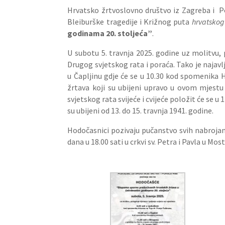
Hrvatsko žrtvoslovno društvo iz Zagreba i Po
Bleiburške tragedije i Križnog puta
hrvatskog
godinama 20. stoljeća”
.
U subotu 5. travnja 2025. godine uz molitvu, 
Drugog svjetskog rata i poraća. Tako je naja
u Čapljinu gdje će se u 10.30 kod spomenika 
žrtava koji su ubijeni upravo u ovom mjestu
svjetskog rata svijeće i cvijeće položit će se
su ubijeni od 13. do 15. travnja 1941. godine.
Hodočasnici pozivaju pučanstvo svih nabrojani
dana u 18.00 sati u crkvi sv. Petra i Pavla u Mo