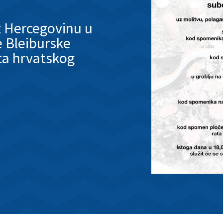
 Hercegovinu u
e Bleiburske
uta hrvatskog