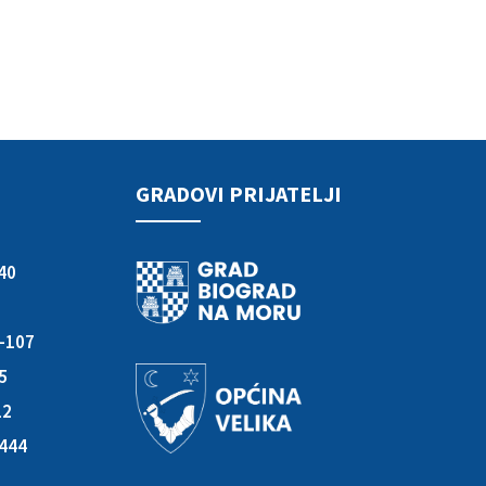
GRADOVI PRIJATELJI
40
3-107
05
12
-444