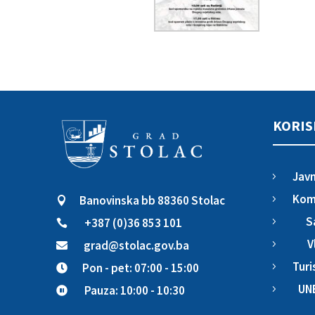
KORIS
Javn
5
Komu
Banovinska bb 88360 Stolac
5

S
+387 (0)36 853 101
5

V
grad@stolac.gov.ba
5

Turi
Pon - pet: 07:00 - 15:00
5

UN
Pauza: 10:00 - 10:30
5
