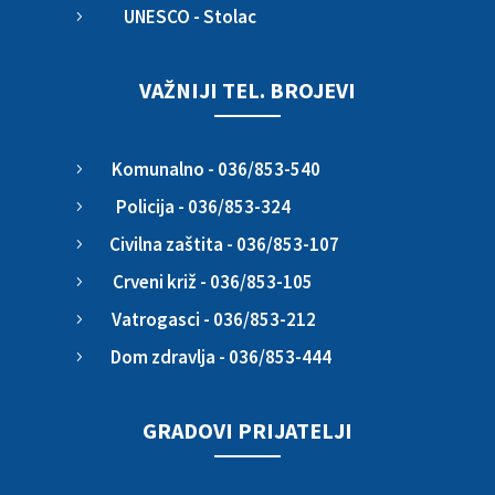
UNESCO - Stolac
5
VAŽNIJI TEL. BROJEVI
Komunalno - 036/853-540
5
Policija - 036/853-324
5
Civilna zaštita - 036/853-107
5
Crveni križ - 036/853-105
5
Vatrogasci - 036/853-212
5
Dom zdravlja - 036/853-444
5
GRADOVI PRIJATELJI