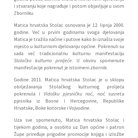
i stvaranju koje nagrađuje i potom objavljuje u svom
Zborniku.
Matica hrvatska Stolac osnovana je 12. lipnja 2000.
godine. Već u prvim godinama svoga djelovanja
Matica je tražila načine i putove kako bi iznašla svoje
mjesto u kulturnom djelovanju općine. Pokrenuli su
sada već tradicionalnu kulturnu manifestaciju
Stolačko kulturno proljeće
. U okviru spomenute
manifestacije pokrenut je istoimeni zbornik.
Godine 2011. Matica hrvatska Stolac je u sklopu
obilježavanja Stolačkog kulturnog proljeća
pokrenula i
Vidošku pjesničku noć
, noć susreta
pjesnika iz Bosne i Hercegovine, Republike
Hrvatske, Boke kotorske i Vojvodine.
Uza sve spomenuto, Matica hrvatska Stolac i
tijekom godina, a osobito uz Dan općine i patron
Župe priređuje prigodne promocije knjiga i izložbe