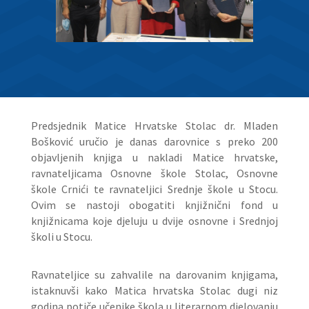
Predsjednik Matice Hrvatske Stolac dr. Mladen
Bošković uručio je danas darovnice s preko 200
objavljenih knjiga u nakladi Matice hrvatske,
ravnateljicama Osnovne škole Stolac, Osnovne
škole Crnići te ravnateljici Srednje škole u Stocu.
Ovim se nastoji obogatiti knjižnični fond u
knjižnicama koje djeluju u dvije osnovne i Srednjoj
školi u Stocu.
Ravnateljice su zahvalile na darovanim knjigama,
istaknuvši kako Matica hrvatska Stolac dugi niz
godina potiče učenike škola u literarnom djelovanju