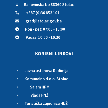
Banovinska bb 88360 Stolac

+387 (0)36 853 101

grad@stolac.gov.ba

Pon - pet: 07:00 - 15:00

Pauza: 10:00 - 10:30

KORISNI LINKOVI
Javna ustanova Radimlja
5
Komunalno d.o.o. Stolac
5
Sajam HPM
5
Vlada HNŽ
5
Turistička zajednica HNŽ
5