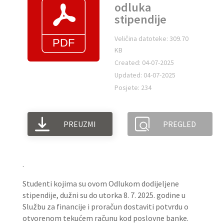
odluka
stipendije
Veličina datoteke: 309.70
KB
Created: 04-07-2025
Updated: 04-07-2025
Posjete: 234
PREUZMI
PREGLED
.
Studenti kojima su ovom Odlukom dodijeljene
stipendije, dužni su do utorka 8. 7. 2025. godine u
Službu za financije i proračun dostaviti potvrdu o
otvorenom tekućem računu kod poslovne banke.