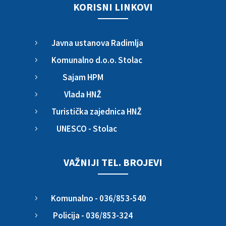
KORISNI LINKOVI
Javna ustanova Radimlja
5
Komunalno d.o.o. Stolac
5
Sajam HPM
5
Vlada HNŽ
5
Turistička zajednica HNŽ
5
UNESCO - Stolac
5
VAŽNIJI TEL. BROJEVI
Komunalno - 036/853-540
5
Policija - 036/853-324
5