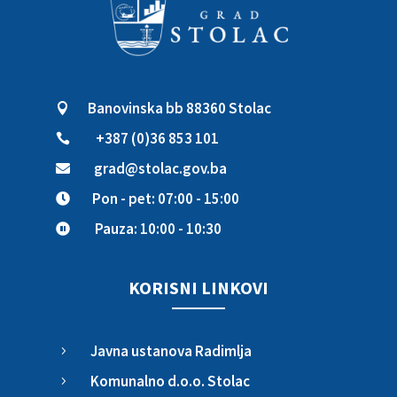
Banovinska bb 88360 Stolac

+387 (0)36 853 101

grad@stolac.gov.ba

Pon - pet: 07:00 - 15:00

Pauza: 10:00 - 10:30

KORISNI LINKOVI
Javna ustanova Radimlja
5
Komunalno d.o.o. Stolac
5