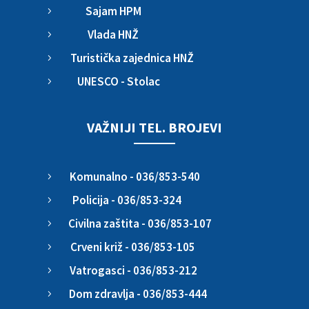
Sajam HPM
5
Vlada HNŽ
5
Turistička zajednica HNŽ
5
UNESCO - Stolac
5
VAŽNIJI TEL. BROJEVI
Komunalno - 036/853-540
5
Policija - 036/853-324
5
Civilna zaštita - 036/853-107
5
Crveni križ - 036/853-105
5
Vatrogasci - 036/853-212
5
Dom zdravlja - 036/853-444
5