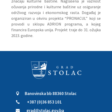
značaju kulturne baštine. Naglašena je važnost
očuvanja prirodne i kulturne baštine uz osiguranje
održivog razvoja i ekonomskog rasta. Događaj je
organiziran u okviru projekta “PRONACUL” koji se
provodi u sklopu ADRION programa, a kojeg
financira Europska unija. Projekt traje do 31. ožujka
2023. godine.
Banovinska bb 88360 Stolac

+387 (0)36 853 101

grad@stolac.gov.ba
