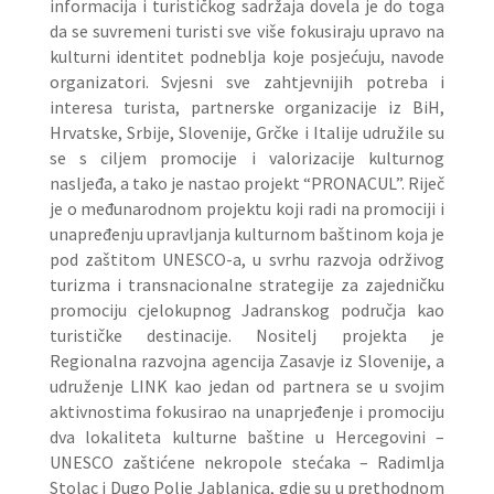
informacija i turističkog sadržaja dovela je do toga
da se suvremeni turisti sve više fokusiraju upravo na
kulturni identitet podneblja koje posjećuju, navode
organizatori. Svjesni sve zahtjevnijih potreba i
interesa turista, partnerske organizacije iz BiH,
Hrvatske, Srbije, Slovenije, Grčke i Italije udružile su
se s ciljem promocije i valorizacije kulturnog
nasljeđa, a tako je nastao projekt “PRONACUL”. Riječ
je o međunarodnom projektu koji radi na promociji i
unapređenju upravljanja kulturnom baštinom koja je
pod zaštitom UNESCO-a, u svrhu razvoja održivog
turizma i transnacionalne strategije za zajedničku
promociju cjelokupnog Jadranskog područja kao
turističke destinacije. Nositelj projekta je
Regionalna razvojna agencija Zasavje iz Slovenije, a
udruženje LINK kao jedan od partnera se u svojim
aktivnostima fokusirao na unaprjeđenje i promociju
dva lokaliteta kulturne baštine u Hercegovini –
UNESCO zaštićene nekropole stećaka – Radimlja
Stolac i Dugo Polje Jablanica, gdje su u prethodnom