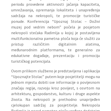
periodu provedene aktivnosti jačanja kapaciteta,
umrežavanja, opremanja lokaliteta i unapređenja
sadržaja na nekropoli, te promocije turističke
ponude. Konferencija “Upoznaj Stolac – Doživi
muzej pod vedrim nebom” počela je posjetom
nekropoli stećaka Radimlja u kojoj je postavljena
multifunkcionalna pametna ploča koja će služiti za
pristup različitim digitalnim alatima,
međunarodnim platformama, te generalno za
edukativne događaje, prezentaciju i promociju
turističkog potencijala.
Ovom prilikom službeno je predstavljena i aplikacija
“Upoznajte Stolac” putem koje posjetitelji mogu na
jednom mjestu dobiti sve informacije o povijesnom
značaju regije, razvoju kroz povijest, s osvrtom na
arhitekturu, gospodarstvo, kulturu i druge aspekte
života. Na nekropoli je prethodno unaprijeđen
cjelokupan sadržaj za posjetitelje. Nekropola
Radimlja je pored pametne ploče uređena dodatnim