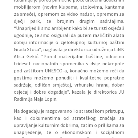
mobilijarom (novim klupama, stolovima, kantama
za smeće), opremom za video nadzor, opremom za
dječji park, te brojnim drugim sadržajima.
“Unaprijedili smo ambijent kako bi se turisti osjećali
ugodnije, te smo osigurali da putem različitih alata
dobiju informacije o cjelokupnoj kulturnoj baštini
Grada Stoca”, naglasila je direktorica udruženja LiNK
Alisa Gekić. “Pored materijalne baštine, odnosno
trideset nacionalnih spomenika s dvije nekropole
pod zaštitom UNESCO-a, konačno možemo reći da
gostima možemo ponuditi i kvalitetne popratne
sadržaje, odličan smještaj, vrhunsku hranu, dobar
osjećaj i dobre događaje”, kazala je direktorica JU
Radimlja Maja Lopin.
Na događaju je razgovarano i o strateškom pristupu,
kao i dokumentima od strateškog značaja za
upravljanje kulturnim dobrima, zatim o prilikama za
unaprjeđenje, te o ekonomskom i socijalnom