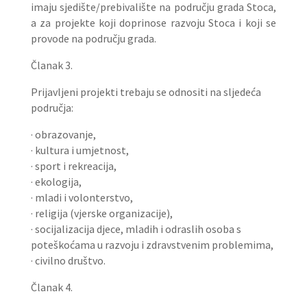
imaju sjedište/prebivalište na području grada Stoca,
a za projekte koji doprinose razvoju Stoca i koji se
provode na području grada.
Članak 3.
Prijavljeni projekti trebaju se odnositi na sljedeća
područja:
· obrazovanje,
· kultura i umjetnost,
· sport i rekreacija,
· ekologija,
· mladi i volonterstvo,
· religija (vjerske organizacije),
· socijalizacija djece, mladih i odraslih osoba s
poteškoćama u razvoju i zdravstvenim problemima,
· civilno društvo.
Članak 4.