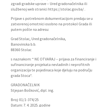
zgradi gradske uprave – Ured gradonačelnika ili
službenoj web stranici https://stolac.gov.ba/ .
Prijave s potrebnom dokumentacijom predaju se u
zatvorenoj omotnici osobno na protokol Grada ili
putem pošte na adresu:
Grad Stolac, Ured gradonačelnika,
Banovinska b.b.
88360 Stolac
s naznakom: “ NE OTVARAJ – prijava za financiranje i
sufinanciranje projekata nevladinih i neprofitnih
organizacija te pojedinaca koje djeluju na području
grada Stoca“.
GRADONAČELNIK
Stjepan Bošković, dipl. ing.
Broj: 01/1-374/25
Datum: 7. 4. 2025. godine