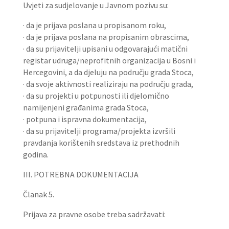
Uvjeti za sudjelovanje u Javnom pozivu su:
· da je prijava poslana u propisanom roku,
· da je prijava poslana na propisanim obrascima,
· da su prijavitelji upisani u odgovarajući matični
registar udruga/neprofitnih organizacija u Bosni i
Hercegovini, a da djeluju na području grada Stoca,
· da svoje aktivnosti realiziraju na području grada,
· da su projekti u potpunosti ili djelomično
namijenjeni građanima grada Stoca,
· potpuna i ispravna dokumentacija,
· da su prijavitelji programa/projekta izvršili
pravdanja korištenih sredstava iz prethodnih
godina.
III. POTREBNA DOKUMENTACIJA
Članak 5.
Prijava za pravne osobe treba sadržavati: