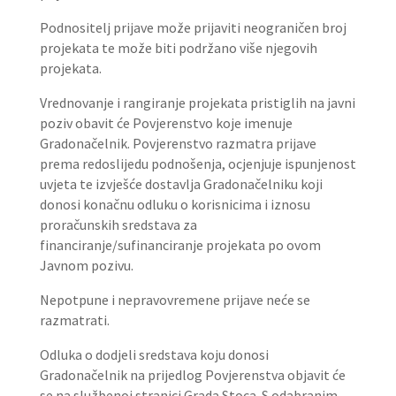
Podnositelj prijave može prijaviti neograničen broj
projekata te može biti podržano više njegovih
projekata.
Vrednovanje i rangiranje projekata pristiglih na javni
poziv obavit će Povjerenstvo koje imenuje
Gradonačelnik. Povjerenstvo razmatra prijave
prema redoslijedu podnošenja, ocjenjuje ispunjenost
uvjeta te izvješće dostavlja Gradonačelniku koji
donosi konačnu odluku o korisnicima i iznosu
proračunskih sredstava za
financiranje/sufinanciranje projekata po ovom
Javnom pozivu.
Nepotpune i nepravovremene prijave neće se
razmatrati.
Odluka o dodjeli sredstava koju donosi
Gradonačelnik na prijedlog Povjerenstva objavit će
se na službenoj stranici Grada Stoca. S odabranim