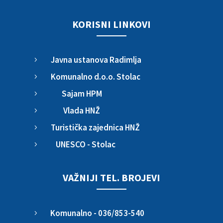
KORISNI LINKOVI
Javna ustanova Radimlja
5
Komunalno d.o.o. Stolac
5
Sajam HPM
5
Vlada HNŽ
5
Turistička zajednica HNŽ
5
UNESCO - Stolac
5
VAŽNIJI TEL. BROJEVI
Komunalno - 036/853-540
5