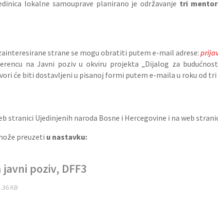
jedinica lokalne samouprave planirano je održavanje
tri mentor
 zainteresirane strane se mogu obratiti putem e-mail adrese:
prija
rencu na Javni poziv u okviru projekta „Dijalog za budućnost 
vori će biti dostavljeni u pisanoj formi putem e-maila u roku od tri
web stranici Ujedinjenih naroda Bosne i Hercegovine i na web strani
može preuzeti
u nastavku:
 javni poziv, DFF3
1.36 KB