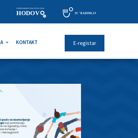
RA
KONTAKT
E-registar