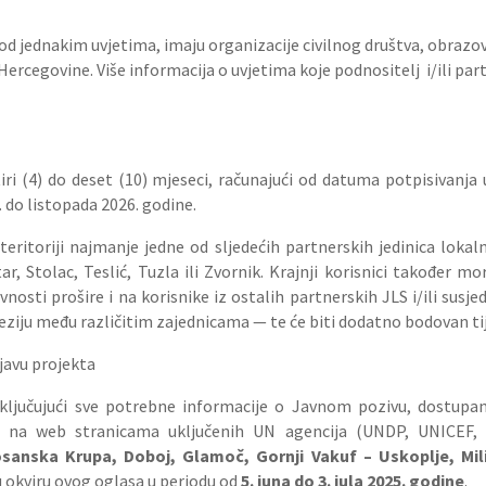
 jednakim uvjetima, imaju organizacije civilnog društva, obrazov
i Hercegovine. Više informacija o uvjetima koje podnositelj i/ili pa
ri (4) do deset (10) mjeseci, računajući od datuma potpisivanja u
. do listopada 2026. godine.
teritoriji najmanje jedne od sljedećih partnerskih jedinica lok
r, Stolac, Teslić, Tuzla ili Zvornik. Krajnji korisnici također mor
nosti prošire i na korisnike iz ostalih partnerskih JLS i/ili susj
heziju među različitim zajednicama — te će biti dodatno bodovan ti
ijavu projekta
ljučujući sve potrebne informacije o Javnom pozivu, dostupan j
i na web stranicama uključenih UN agencija (UNDP, UNICEF
sanska Krupa, Doboj, Glamoč, Gornji Vakuf – Uskoplje, Milić
okviru ovog oglasa u periodu od
5. juna do 3. jula 2025. godine
.