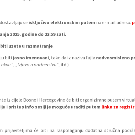
dostavljaju se
isključivo elektronskim putem
na e-mail adresu:
p
anja 2025. godine do 23:59 sati.
biti uzete u razmatranje
.
ju biti
jasno imenovani
, tako da iz naziva fajla
nedvosmisleno pr
 okvir“
,
„Izjava o partnerstvu“
, itd.).
ante iz cijele Bosne i Hercegovine će biti organizirane putem virt
ju i pristup info sesiji je moguće uraditi putem
linka za registr
m prijaviteljima će biti na raspolaganju dodatna stručna podrš