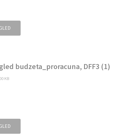
GLED
egled budzeta_proracuna, DFF3 (1)
.00 KB
GLED