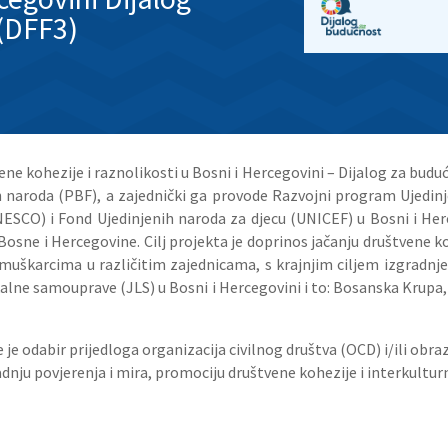
(DFF3)
ne kohezije i raznolikosti u Bosni i Hercegovini – Dijalog za budu
h naroda (PBF), a zajednički ga provode Razvojni program Ujedin
ESCO) i Fond Ujedinjenih naroda za djecu (UNICEF) u Bosni i Her
osne i Hercegovine. Cilj projekta je doprinos jačanju društvene koh
škarcima u različitim zajednicama, s krajnjim ciljem izgradnje 
kalne samouprave (JLS) u Bosni i Hercegovini i to: Bosanska Krupa, 
 je odabir prijedloga organizacija civilnog društva (OCD) i/ili obraz
adnju povjerenja i mira, promociju društvene kohezije i interkulturn