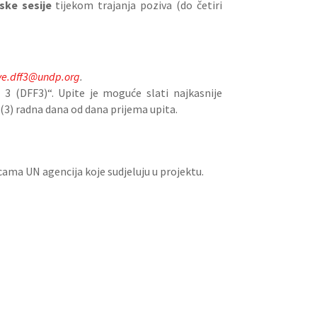
ske sesije
tijekom trajanja poziva (do četiri
ve.dff3@undp.org
.
3 (DFF3)“. Upite je moguće slati najkasnije
 (3) radna dana od dana prijema upita.
cama UN agencija koje sudjeluju u projektu.