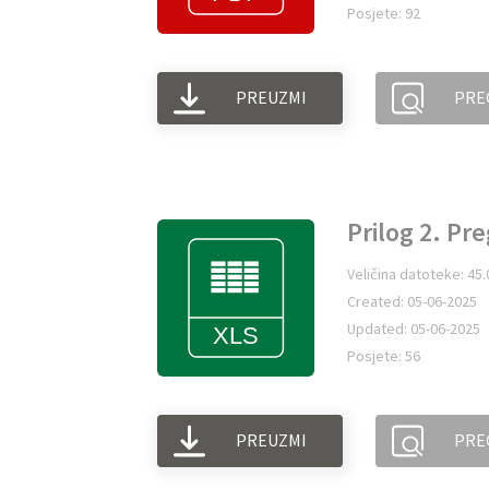
Posjete: 92
PREUZMI
PRE
Prilog 2. Pr
Veličina datoteke: 45
Created: 05-06-2025
Updated: 05-06-2025
Posjete: 56
PREUZMI
PRE