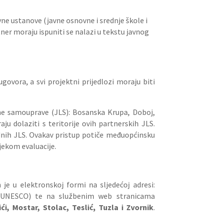
ne ustanove (javne osnovne i srednje škole i
rtner moraju ispuniti se nalazi u tekstu javnog
govora, a svi projektni prijedlozi moraju biti
alne samouprave (JLS): Bosanska Krupa, Doboj,
aju dolaziti s teritorije ovih partnerskih JLS.
ednih JLS. Ovakav pristup potiče međuo­pćinsku
jekom evaluacije.
e u elektronskoj formi na sljedećoj adresi:
, UNESCO) te na službenim web stranicama
i, Mostar, Stolac, Teslić, Tuzla i Zvornik
.