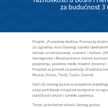
za budućnost 3 
Projekt „Pravednije društvo: Promocija društve
za izgradnju mira Glavnog tajnika Ujedinjeni
naroda za obrazovanje, znanost i kulturu (UN
Hercegovine i Ministarstvom civilnih poslova B
povjerenju, posebno među mladim ženama i mu
Projekat se provodi na području 10 jedinica lo
Mostar, Stolac, Teslić, Tuzla i Zvornik.
Opći cilj Javnog poziva za projektne prijedloge
a koji podržavaju inicijative usmjerene na izgr
različitosti unutar i između zajednica.
Tema i prioritetne oblasti Javnog poziva