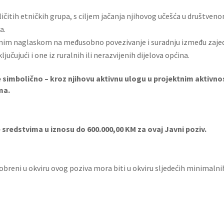
zličitih etničkih grupa, s ciljem jačanja njihovog učešća u društven
a.
ebnim naglaskom na međusobno povezivanje i suradnju između zajedn
jučujući i one iz ruralnih ili nerazvijenih dijelova općina.
e simbolično – kroz njihovu aktivnu ulogu u projektnim aktivno
ma.
sredstvima u iznosu do 600.000,00 KM za ovaj Javni poziv.
odobreni u okviru ovog poziva mora biti u okviru sljedećih minimaln