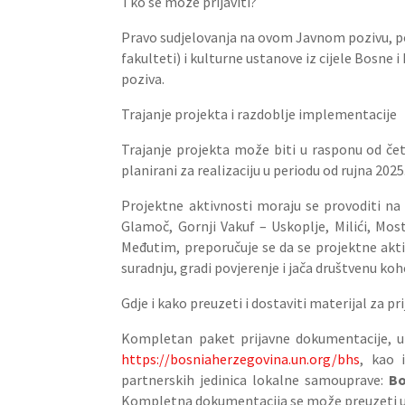
Tko se može prijaviti?
Pravo sudjelovanja na ovom Javnom pozivu, pod
fakulteti) i kulturne ustanove iz cijele Bosne 
poziva.
Trajanje projekta i razdoblje implementacije
Trajanje projekta može biti u rasponu od četi
planirani za realizaciju u periodu od rujna 2025
Projektne aktivnosti moraju se provoditi na 
Glamoč, Gornji Vakuf – Uskoplje, Milići, Mosta
Međutim, preporučuje se da se projektne aktiv
suradnju, gradi povjerenje i jača društvenu ko
Gdje i kako preuzeti i dostaviti materijal za pr
Kompletan paket prijavne dokumentacije, uk
https://bosniaherzegovina.un.org/bhs
, kao 
partnerskih jedinica lokalne samouprave:
Bo
Kompletna dokumentacija se može preuzeti u 