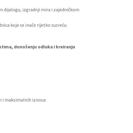
om dijalogu, izgradnji mira i zajedničkom
ica koje se inače rijetko susreću.
stima, donošenju odluka i kreiranju
ih i maksimalnih iznosa: