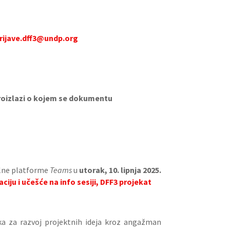
rijave.dff3@undp.org
oizlazi o kojem se dokumentu
ualne platforme
Teams
u
utorak, 10. lipnja 2025.
aciju i učešće na info sesiji, DFF3 projekat
ka za razvoj projektnih ideja kroz angažman