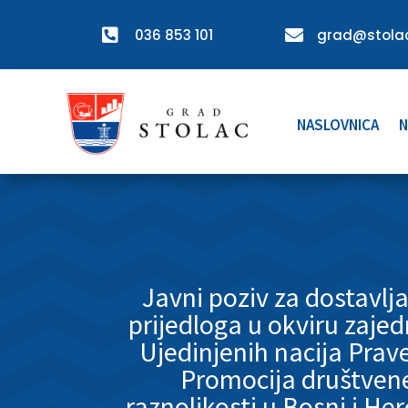

036 853 101

grad@stolac
NASLOVNICA
N
Javni poziv za dostavlj
prijedloga u okviru zaje
Ujedinjenih nacija Prav
Promocija društvene
raznolikosti u Bosni i He