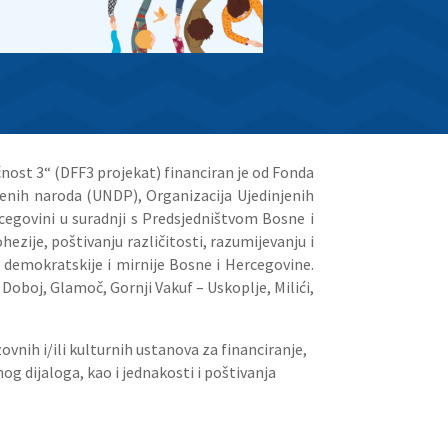
ćnost 3“ (DFF3 projekat) financiran je od Fonda
jenih naroda (UNDP), Organizacija Ujedinjenih
cegovini u suradnji s Predsjedništvom Bosne i
ezije, poštivanju različitosti, razumijevanju i
demokratskije i mirnije Bosne i Hercegovine.
Doboj, Glamoč, Gornji Vakuf – Uskoplje, Milići,
ovnih i/ili kulturnih ustanova za financiranje,
og dijaloga, kao i jednakosti i poštivanja