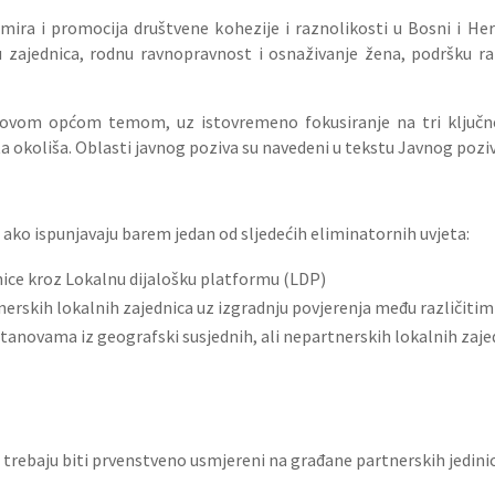
mira i promocija društvene kohezije i raznolikosti u Bosni i H
u zajednica, rodnu ravnopravnost i osnaživanje žena, podršku ra
i s ovom općom temom, uz istovremeno fokusiranje na tri ključ
a okoliša. Oblasti javnog poziva su navedeni u tekstu Javnog poziv
ivo ako ispunjavaju barem jedan od sljedećih eliminatornih uvjeta:
nice kroz Lokalnu dijalošku platformu (LDP)
nerskih lokalnih zajednica uz izgradnju povjerenja među različit
ustanovama iz geografski susjednih, ali nepartnerskih lokalnih zaj
a trebaju biti prvenstveno usmjereni na građane partnerskih jedi