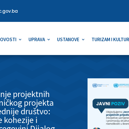
.gov.ba
OVOSTI
UPRAVA
USTANOVE
TURIZAM I KULTU
anje projektnih
dničkog projekta
ednije društvo:
 kohezije i
rcegovini Dijalog