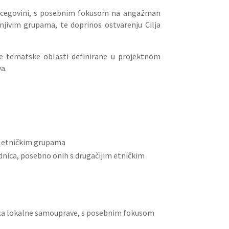
ercegovini, s posebnim fokusom na ang­ažman
njivim grupama, te doprinos ostvarenju Cilja
ne tematske oblasti definirane u projektnom
a.
im etničkim grupama
ednica, posebno onih s drugačijim etničkim
nica lokalne samouprave, s posebnim fokusom