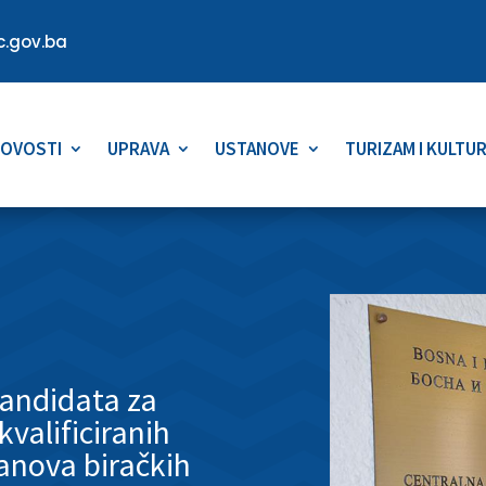
.gov.ba
OVOSTI
UPRAVA
USTANOVE
TURIZAM I KULTU
kandidata za
kvalificiranih
anova biračkih