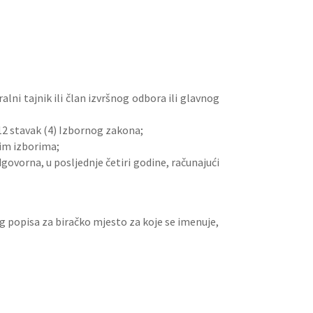
ralni tajnik ili član izvršnog odbora ili glavnog
.12 stavak (4) Izbornog zakona;
lnim izborima;
dgovorna, u posljednje četiri godine, računajući
kog popisa za biračko mjesto za koje se imenuje,