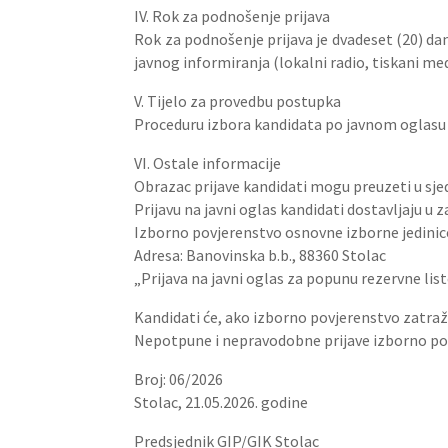
IV. Rok za podnošenje prijava
Rok za podnošenje prijava je dvadeset (20) da
javnog informiranja (lokalni radio, tiskani medi
V. Tijelo za provedbu postupka
Proceduru izbora kandidata po javnom oglasu 
VI. Ostale informacije
Obrazac prijave kandidati mogu preuzeti u sjed
Prijavu na javni oglas kandidati dostavljaju u
Izborno povjerenstvo osnovne izborne jedinic
Adresa: Banovinska b.b., 88360 Stolac
„Prijava na javni oglas za popunu rezervne lis
Kandidati će, ako izborno povjerenstvo zatraži,
Nepotpune i nepravodobne prijave izborno pov
Broj: 06/2026
Stolac, 21.05.2026. godine
Predsjednik GIP/GIK Stolac