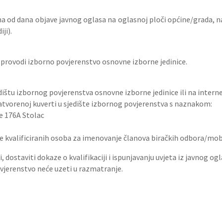
na od dana objave javnog oglasa na oglasnoj ploči općine/grada, na
ji).
provodi izborno povjerenstvo osnovne izborne jedinice.
ištu izbornog povjerenstva osnovne izborne jedinice ili na interne
 zatvorenoj kuverti u sjedište izbornog povjerenstva s naznakom:
e 176A Stolac
te kvalificiranih osoba za imenovanje članova biračkih odbora/mobi
 dostaviti dokaze o kvalifikaciji i ispunjavanju uvjeta iz javnog ogl
jerenstvo neće uzeti u razmatranje.