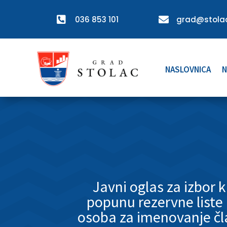

036 853 101

grad@stolac
NASLOVNICA
N
Javni oglas za izbor 
popunu rezervne liste 
osoba za imenovanje čl