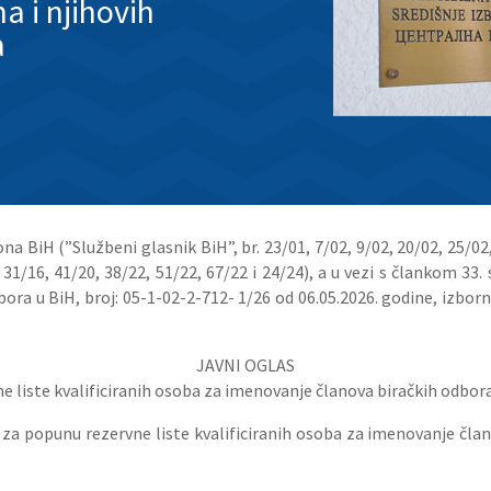
 i njihovih
a
a BiH (”Službeni glasnik BiH”, br. 23/01, 7/02, 9/02, 20/02, 25/02, 
, 31/16, 41/20, 38/22, 51/22, 67/22 i 24/24), a u vezi s člankom 33
dbora u BiH, broj: 05-1-02-2-712- 1/26 od 06.05.2026. godine, izbo
JAVNI OGLAS
e liste kvalificiranih osoba za imenovanje članova biračkih odbo
ta za popunu rezervne liste kvalificiranih osoba za imenovanje čl