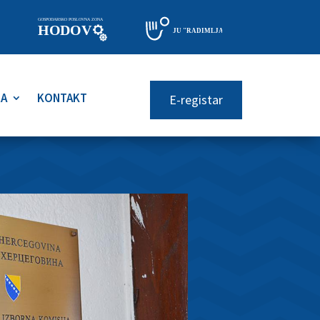
RA
KONTAKT
E-registar