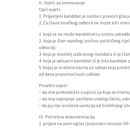
II. Uvjeti za imenovanje:
Opći uvjeti:
1. Prijavljeni kandidat je osoba s pravom glasa
2. Za člana biračkog odbora ne može biti imen
1. koja se ne može kandidirati u smislu odredbi
2. koja je član najvišeg izvršno-političkog tije
odbora);
3. koja je nositelj izabranog mandata ili je čl
4. koja je aktualni kandidat ili je bila kandida
5. kojoj je izrečena kazna za radnju koja preds
od dana pravomoćnosti odluke.
Posebni uvjeti:
– da ima prebivalište u općini za koju se imenu
– da ima najmanje završenu srednju školu, odnos
– da joj nije izrečena sankcija od Središnjeg i
III. Potrebna dokumentacija:
1. prijava na javni oglas (popunjen obrazac SG-