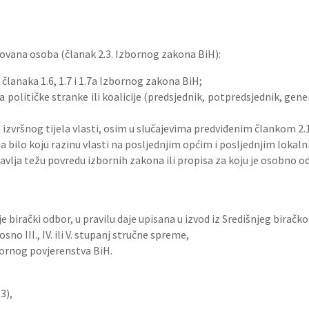
ovana osoba (članak 2.3. Izbornog zakona BiH):
 članaka 1.6, 1.7 i 1.7a Izbornog zakona BiH;
la političke stranke ili koalicije (predsjednik, potpredsjednik, gene
an izvršnog tijela vlasti, osim u slučajevima predviđenim člankom 2
t za bilo koju razinu vlasti na posljednjim općim i posljednjim loka
tavlja težu povredu izbornih zakona ili propisa za koju je osobno o
je birački odbor, u pravilu daje upisana u izvod iz Središnjeg birač
no III., IV. ili V. stupanj stručne spreme,
zbornog povjerenstva BiH.
3),