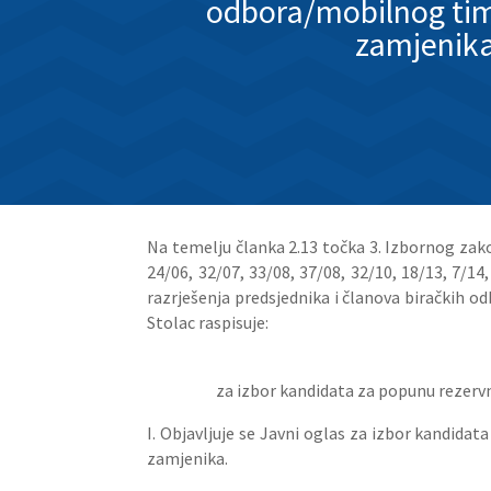
odbora/mobilnog tima
zamjenik
Na temelju članka 2.13 točka 3. Izbornog zakon
24/06, 32/07, 33/08, 37/08, 32/10, 18/13, 7/14
razrješenja predsjednika i članova biračkih o
Stolac raspisuje:
za izbor kandidata za popunu rezervn
I. Objavljuje se Javni oglas za izbor kandida
zamjenika.