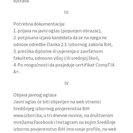
sustava.
III
Potrebna dokumentacija:
1. prijava na javni oglas (popunjen obrazac),
2. potpisana izjava kandidata da se na njega ne
odnose odredbe članka 2.3. Izbornog zakona BiH,
3. preslika diplome ili uvjerenja o završenom
fakultetu, odnosno višoj i/ili srednjoj školi,
4. Po mogućnosti da posjeduje certifikat CompTIA
A+.
IV
Objava javnog oglasa
Javni oglas će biti objavljen na web stranici
Središnjeg izbornog povjerenstva BiH
www.izbori.ba, u tri dnevne novine, na društvenim
mrežama Facebook i Instagram na kojim Središnje
izborno povjerenstvo BiH ima svoje profile, na web