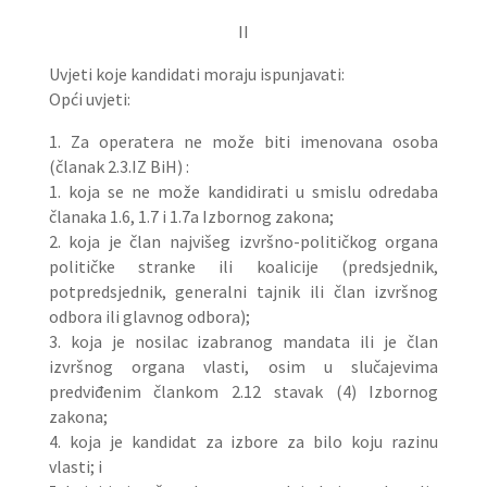
II
Uvjeti koje kandidati moraju ispunjavati:
Opći uvjeti:
1. Za operatera ne može biti imenovana osoba
(članak 2.3.IZ BiH) :
1. koja se ne može kandidirati u smislu odredaba
članaka 1.6, 1.7 i 1.7a Izbornog zakona;
2. koja je član najvišeg izvršno-političkog organa
političke stranke ili koalicije (predsjednik,
potpredsjednik, generalni tajnik ili član izvršnog
odbora ili glavnog odbora);
3. koja je nosilac izabranog mandata ili je član
izvršnog organa vlasti, osim u slučajevima
predviđenim člankom 2.12 stavak (4) Izbornog
zakona;
4. koja je kandidat za izbore za bilo koju razinu
vlasti; i