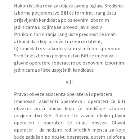
Nakon isteka roka za objavu javnog oglasa Središnje
izborno povjerenstvo BiH će formirati rang listu
prijavljenih kandidata po osnovnim izbornim
jedinicama u kojima se provodi javni poziv.
Prilikom formiranja rang liste prednost će imati:
a) kandidati koji prilože traženi certifikat,
b) kandidati s visokom i višom stručnom spremom,
Središnje izborno povjerenstvo BiH će imenovati
glavne operatere i operatere po osnovnim izbornim
jedinicama s liste uspješnih kandidata.
VIII
Prava i obveze asistenta operatera i operatera
Imenovani asistenti operatera i operateri će biti
obvezni proći obuku koju će Središnje izborno
povjerenstvo BiH. Nakon što završe obuku glavni
operateri i operateri će imati obvezu: Glavni
operater – da nadzire rad biračkih mjesta za koje
bude zadužen po pozivu operatera, putem telefona