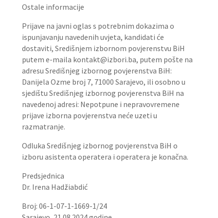
Ostale informacije
Prijave na javni oglas s potrebnim dokazima o
ispunjavanju navedenih uvjeta, kandidati će
dostaviti, Središnjem izbornom povjerenstvu BiH
putem e-maila kontakt@izbori.ba, putem pošte na
adresu Središnjeg izbornog povjerenstva BiH:
Danijela Ozme broj 7, 71000 Sarajevo, ili osobno u
sjedištu Središnjeg izbornog povjerenstva BiH na
navedenoj adresi: Nepotpune i nepravovremene
prijave izborna povjerenstva neće uzeti u
razmatranje.
Odluka Središnjeg izbornog povjerenstva BiH o
izboru asistenta operatera i operatera je konačna.
Predsjednica
Dr. Irena Hadžiabdić
Broj: 06-1-07-1-1669-1/24
Sarajevo, 21.08.2024.godine