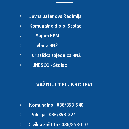
Javna ustanova Radimlja
5
Komunalno d.o.o. Stolac
5
Sajam HPM
5
Vlada HNŽ
5
Turistička zajednica HNŽ
5
UNESCO - Stolac
5
VAŽNIJI TEL. BROJEVI
Komunalno - 036/853-540
5
Policija - 036/853-324
5
Civilna zaštita - 036/853-107
5