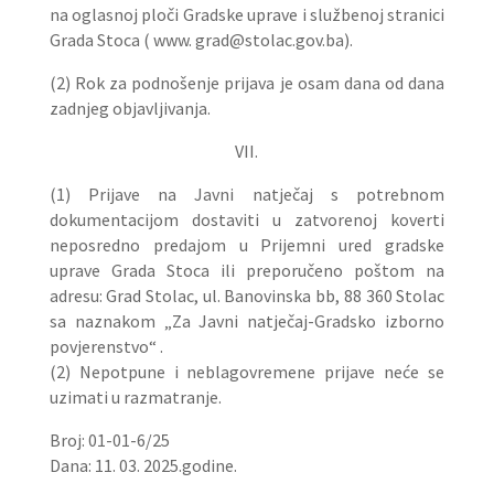
na oglasnoj ploči Gradske uprave i službenoj stranici
Grada Stoca ( www. grad@stolac.gov.ba).
(2) Rok za podnošenje prijava je osam dana od dana
zadnjeg objavljivanja.
VII.
(1) Prijave na Javni natječaj s potrebnom
dokumentacijom dostaviti u zatvorenoj koverti
neposredno predajom u Prijemni ured gradske
uprave Grada Stoca ili preporučeno poštom na
adresu: Grad Stolac, ul. Banovinska bb, 88 360 Stolac
sa naznakom „Za Javni natječaj-Gradsko izborno
povjerenstvo“ .
(2) Nepotpune i neblagovremene prijave neće se
uzimati u razmatranje.
Broj: 01-01-6/25
Dana: 11. 03. 2025.godine.