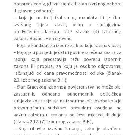
potpredsjednik, glavni tajnik ili član izvršnog odbora
ili glavnog odbora);
– koja je nositelj izabranog mandata ili je član
izvršnog tijela vlasti, osim u slučajevima
predviđenim člankom 2.12 stavak (4) Izbornog
zakona Bosne i Hercegovine;
– koja je kandidat za izbore za bilo koju razinu vlasti;
– kojoj je u posljednje četiri godine izrečena kazna za
radnju koja predstavlja težu povredu izbornih
zakona ili propisa, za koju je osobno odgovorna,
računajući od dana pravomoćnosti odluke (članak
2.3. Izbornog zakona BiH);
– član Gradskog izbornog povjerenstva ne može biti
zastupnik, odnosno punomoćnik političkog
subjekta koji sudjeluje na izborima, niti osoba koja je
pravomoćnom sudskom presudom osuđena na
kaznu zatvora u trajanju od šest mjeseci ili dulje
(članak 2.12. (7) Izbornog zakona BiH),
– Koja obavlja izvršnu funkciju, kako je utvrđeno