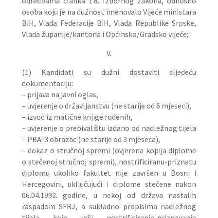
odredbama članka 1.8. Izbornog zakona, odnosno
osoba koju je na dužnost imenovalo Vijeće ministara
BiH, Vlada Federacije BiH, Vlada Republike Srpske,
Vlada županije/kantona i Općinsko/Gradsko vijeće;
V.
(1) Kandidati su dužni dostaviti sljedeću
dokumentaciju:
– prijava na javni oglas,
– uvjerenje o državljanstvu (ne starije od 6 mjeseci),
– izvod iz matične knjige rođenih,
– uvjerenje o prebivalištu izdano od nadležnog tijela
– PBA-3 obrazac (ne starije od 3 mjeseca),
– dokaz o stručnoj spremi (ovjerena kopija diplome
o stečenoj stručnoj spremi), nostrificiranu-priznatu
diplomu ukoliko fakultet nije završen u Bosni i
Hercegovini, uključujući i diplome stečene nakon
06.04.1992. godine, u nekoj od država nastalih
raspadom SFRJ, a sukladno propisima nadležnog
tijela koje vrši nostrificiranje-priznavanje