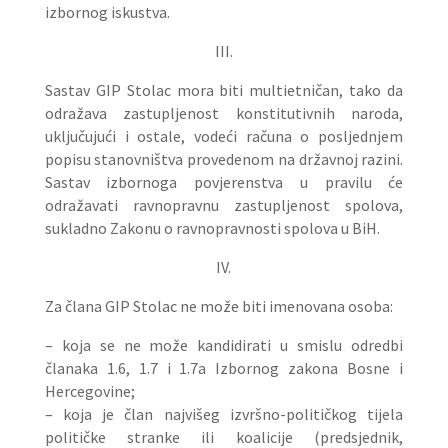
izbornog iskustva.
III.
Sastav GIP Stolac mora biti multietničan, tako da
odražava zastupljenost konstitutivnih naroda,
uključujući i ostale, vodeći računa o posljednjem
popisu stanovništva provedenom na državnoj razini.
Sastav izbornoga povjerenstva u pravilu će
odražavati ravnopravnu zastupljenost spolova,
sukladno Zakonu o ravnopravnosti spolova u BiH.
IV.
Za člana GIP Stolac ne može biti imenovana osoba:
– koja se ne može kandidirati u smislu odredbi
članaka 1.6, 1.7 i 1.7a Izbornog zakona Bosne i
Hercegovine;
– koja je član najvišeg izvršno-političkog tijela
političke stranke ili koalicije (predsjednik,