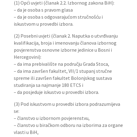
(1) Opći uvjeti (članak 2.2. Izbornog zakona BiH):
– da je osoba s pravom glasa
– da je osoba s odgovarajućom stručnošću i
iskustvom u provedbi izbora.
(2) Posebni uvjeti (članak 2. Naputka o utvrđivanju
kvalifikacija, broja i imenovanju članova izbornog
povjerenstva osnovne izborne jedinice u Bosni i
Hercegovini):
– da ima prebivalište na području Grada Stoca,
– da ima završen fakultet, VII/1 stupanj stručne
spreme ili završen fakultet Bolonjskog sustava
studiranja sa najmanje 180 ETCS i
– da posjeduje iskustvo u provedbi izbora.
(3) Pod iskustvom u provedbi izbora podrazumijeva
se:
– članstvo u izbornom povjerenstvu,
– članstvo u biračkom odboru na izborima za organe
vlasti u BiH,