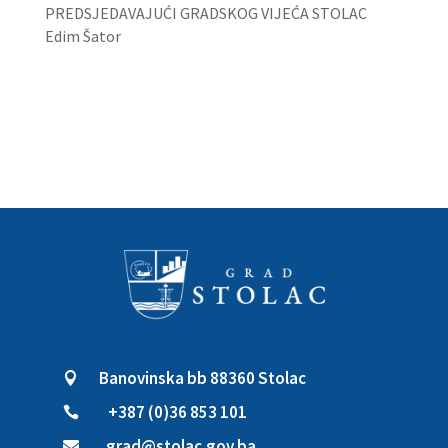
PREDSJEDAVAJUĆI GRADSKOG VIJEĆA STOLAC
Edim Šator
Banovinska bb 88360 Stolac

+387 (0)36 853 101

grad@stolac.gov.ba
