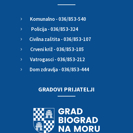
Komunalno - 036/853-540
5
Policija - 036/853-324
5
Civilna zaštita - 036/853-107
5
Crveni križ - 036/853-105
5
Vatrogasci - 036/853-212
5
Dom zdravlja - 036/853-444
5
GRADOVI PRIJATELJI