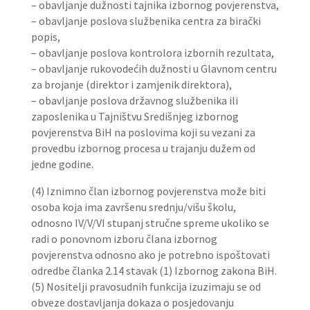
– obavljanje dužnosti tajnika izbornog povjerenstva,
– obavljanje poslova službenika centra za birački
popis,
– obavljanje poslova kontrolora izbornih rezultata,
– obavljanje rukovodećih dužnosti u Glavnom centru
za brojanje (direktor i zamjenik direktora),
– obavljanje poslova državnog službenika ili
zaposlenika u Tajništvu Središnjeg izbornog
povjerenstva BiH na poslovima koji su vezani za
provedbu izbornog procesa u trajanju dužem od
jedne godine.
(4) Iznimno član izbornog povjerenstva može biti
osoba koja ima završenu srednju/višu školu,
odnosno IV/V/VI stupanj stručne spreme ukoliko se
radi o ponovnom izboru člana izbornog
povjerenstva odnosno ako je potrebno ispoštovati
odredbe članka 2.14 stavak (1) Izbornog zakona BiH.
(5) Nositelji pravosudnih funkcija izuzimaju se od
obveze dostavljanja dokaza o posjedovanju