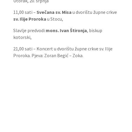
Utorak, 20. srpnja
11,00 sati –
Svečana sv. Misa
u dvorištu župne crkve
sv. Ilije Proroka
u Stocu,
Slavlje predvodi
mons. Ivan Štironja
, biskup
kotorski,
21,00 sati – Koncert u dvorištu župne crkve sv. Ilije
Proroka. Pjeva: Zoran Begić – Zoka.