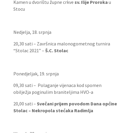
Kamen u dvorištu župne crkve
sv. Ilije
Proroka
u
Stocu
Nedjelja, 18. srpnja
20,30 sati – Završnica malonogometnog turnira
“Stolac 2021” –
Š.C. Stolac
Ponedjeljak, 19. srpnja
09,30 sati – Polaganje vijenaca kod spomen
obilježja poginulim braniteljima HVO-a
20,00 sati –
Svečani prijem povodom Dana općine
Stolac – Nekropola stećaka Radimlja