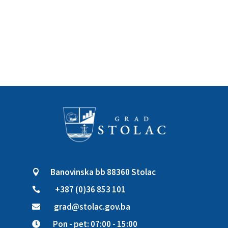
Banovinska bb 88360 Stolac

+387 (0)36 853 101

grad@stolac.gov.ba

Pon - pet: 07:00 - 15:00
