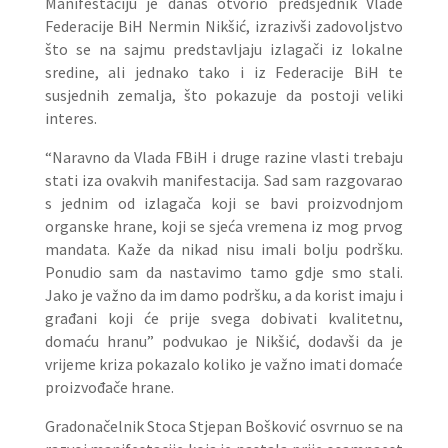
Manifestaciju je danas otvorio predsjednik Vlade
Federacije BiH Nermin Nikšić, izrazivši zadovoljstvo
što se na sajmu predstavljaju izlagači iz lokalne
sredine, ali jednako tako i iz Federacije BiH te
susjednih zemalja, što pokazuje da postoji veliki
interes.
“Naravno da Vlada FBiH i druge razine vlasti trebaju
stati iza ovakvih manifestacija. Sad sam razgovarao
s jednim od izlagača koji se bavi proizvodnjom
organske hrane, koji se sjeća vremena iz mog prvog
mandata. Kaže da nikad nisu imali bolju podršku.
Ponudio sam da nastavimo tamo gdje smo stali.
Jako je važno da im damo podršku, a da korist imaju i
građani koji će prije svega dobivati kvalitetnu,
domaću hranu” podvukao je Nikšić, dodavši da je
vrijeme kriza pokazalo koliko je važno imati domaće
proizvođače hrane.
Gradonačelnik Stoca Stjepan Bošković osvrnuo se na