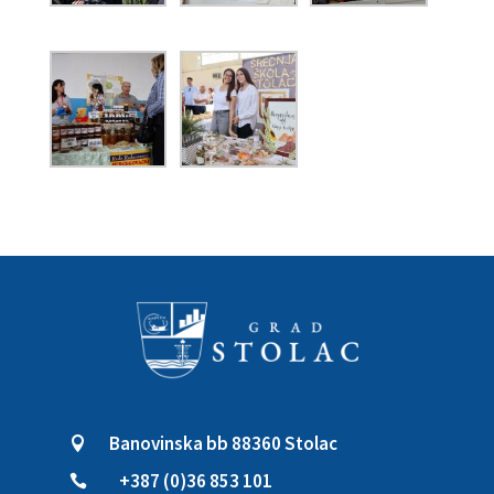
Banovinska bb 88360 Stolac

+387 (0)36 853 101
