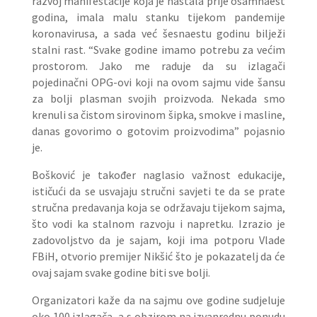
razvoj manifestacije koja je nastala prije osamnaest
godina, imala malu stanku tijekom pandemije
koronavirusa, a sada već šesnaestu godinu bilježi
stalni rast. “Svake godine imamo potrebu za većim
prostorom. Jako me raduje da su izlagači
pojedinačni OPG-ovi koji na ovom sajmu vide šansu
za bolji plasman svojih proizvoda. Nekada smo
krenuli sa čistom sirovinom šipka, smokve i masline,
danas govorimo o gotovim proizvodima” pojasnio
je.
Bošković je također naglasio važnost edukacije,
ističući da se usvajaju stručni savjeti te da se prate
stručna predavanja koja se održavaju tijekom sajma,
što vodi ka stalnom razvoju i napretku. Izrazio je
zadovoljstvo da je sajam, koji ima potporu Vlade
FBiH, otvorio premijer Nikšić što je pokazatelj da će
ovaj sajam svake godine biti sve bolji.
Organizatori kaže da na sajmu ove godine sudjeluje
oko 100 izlagača, a s obzirom na izvanrednu ponudu