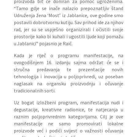
proizvoda bit će doniran za pomoć ugroženima.
“Tamo gdje se inače nalazio prepoznatljiv štand
Udruženja žena ‘Most’ iz Jablanice, ove godine smo
postavili dobrotvornu kutiju. Sav prihod ide za njihov
rad, jer su se uspješno organizirali i očistili svoje
prostorije kako bi kuhali i ugostili ljude koji pomažu
u Jablanici” pojasnio je Raič.
Kada je riječ o programu manifestacije, na
ovogodišnjem 16. izdanju sajma održat će se i
stručna predavanja te prezentacije novih
tehnologija i inovacija u poljoprivredi, uz poseban
naglasak na organsku proizvodnju i očuvanje
tradicionalnih sorti.
Uz bogat izložbeni program, manifestacija nudi i
degustacije, kreativne radionice, te natjecanja u
raznim poljoprivrednim kategorijama. Cilj je ove
manifestacije ne samo promovirati lokalne
proizvode već i podići svijest o važnosti očuvanja