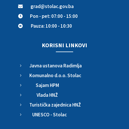
grad@stolac.gov.ba

Pon - pet: 07:00 - 15:00

Pauza: 10:00 - 10:30

KORISNI LINKOVI
Javna ustanova Radimlja
5
Komunalno d.o.o. Stolac
5
Sajam HPM
5
Vlada HNŽ
5
Turistička zajednica HNŽ
5
UNESCO - Stolac
5