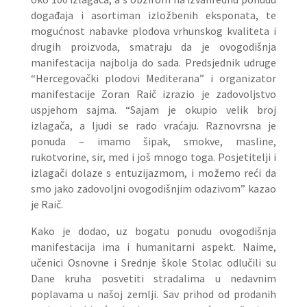
događaja i asortiman izložbenih eksponata, te
mogućnost nabavke plodova vrhunskog kvaliteta i
drugih proizvoda, smatraju da je ovogodišnja
manifestacija najbolja do sada. Predsjednik udruge
“Hercegovački plodovi Mediterana” i organizator
manifestacije Zoran Raič izrazio je zadovoljstvo
uspjehom sajma. “Sajam je okupio velik broj
izlagača, a ljudi se rado vraćaju. Raznovrsna je
ponuda – imamo šipak, smokve, masline,
rukotvorine, sir, med i još mnogo toga. Posjetitelji i
izlagači dolaze s entuzijazmom, i možemo reći da
smo jako zadovoljni ovogodišnjim odazivom” kazao
je Raič.
Kako je dodao, uz bogatu ponudu ovogodišnja
manifestacija ima i humanitarni aspekt. Naime,
učenici Osnovne i Srednje škole Stolac odlučili su
Dane kruha posvetiti stradalima u nedavnim
poplavama u našoj zemlji. Sav prihod od prodanih