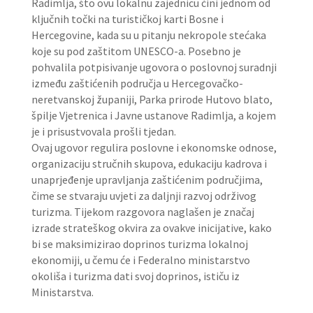
Radimlja, što ovu lokalnu zajednicu čini jednom od
ključnih točki na turističkoj karti Bosne i
Hercegovine, kada su u pitanju nekropole stećaka
koje su pod zaštitom UNESCO-a. Posebno je
pohvalila potpisivanje ugovora o poslovnoj suradnji
između zaštićenih područja u Hercegovačko-
neretvanskoj županiji, Parka prirode Hutovo blato,
špilje Vjetrenica i Javne ustanove Radimlja, a kojem
je i prisustvovala prošli tjedan.
Ovaj ugovor regulira poslovne i ekonomske odnose,
organizaciju stručnih skupova, edukaciju kadrova i
unaprjeđenje upravljanja zaštićenim područjima,
čime se stvaraju uvjeti za daljnji razvoj održivog
turizma. Tijekom razgovora naglašen je značaj
izrade strateškog okvira za ovakve inicijative, kako
bi se maksimizirao doprinos turizma lokalnoj
ekonomiji, u čemu će i Federalno ministarstvo
okoliša i turizma dati svoj doprinos, ističu iz
Ministarstva.