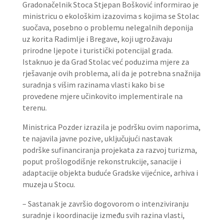
Gradonačelnik Stoca Stjepan Bošković informirao je
ministricu o ekološkim izazovima s kojima se Stolac
suočava, posebno o problemu nelegalnih deponija
uz korita Radimlje i Bregave, koji ugrožavaju
prirodne ljepote i turistički potencijal grada.
Istaknuo je da Grad Stolac već poduzima mjere za
rješavanje ovih problema, ali da je potrebna snažnija
suradnja s višim razinama vlasti kako bi se
provedene mjere učinkovito implementirale na
terenu.
Ministrica Pozder izrazila je podršku ovim naporima,
te najavila javne pozive, uključujući nastavak
podrške sufinanciranja projekata za razvoj turizma,
poput prošlogodišnje rekonstrukcije, sanacije i
adaptacije objekta buduće Gradske vijećnice, arhiva i
muzeja u Stocu.
– Sastanak je završio dogovorom o intenziviranju
suradnje i koordinacije između svih razina vlasti,