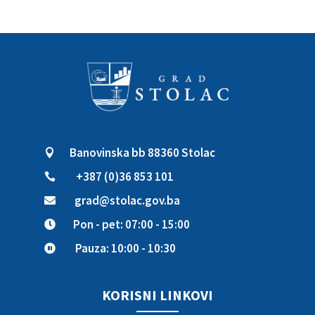
Banovinska bb 88360 Stolac

+387 (0)36 853 101

grad@stolac.gov.ba

Pon - pet: 07:00 - 15:00

Pauza: 10:00 - 10:30

KORISNI LINKOVI