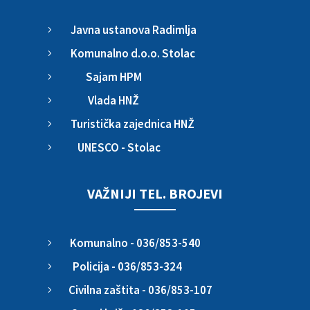
Javna ustanova Radimlja
5
Komunalno d.o.o. Stolac
5
Sajam HPM
5
Vlada HNŽ
5
Turistička zajednica HNŽ
5
UNESCO - Stolac
5
VAŽNIJI TEL. BROJEVI
Komunalno - 036/853-540
5
Policija - 036/853-324
5
Civilna zaštita - 036/853-107
5