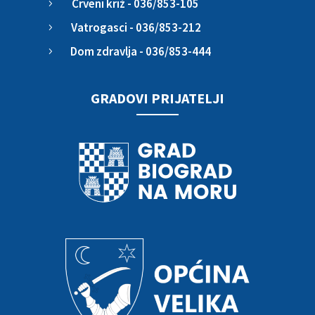
Crveni križ - 036/853-105
5
Vatrogasci - 036/853-212
5
Dom zdravlja - 036/853-444
5
GRADOVI PRIJATELJI