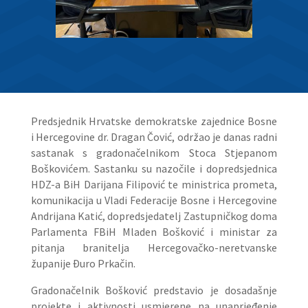
Predsjednik Hrvatske demokratske zajednice Bosne
i Hercegovine dr. Dragan Čović, održao je danas radni
sastanak s gradonačelnikom Stoca Stjepanom
Boškovićem. Sastanku su nazočile i dopredsjednica
HDZ-a BiH Darijana Filipović te ministrica prometa,
komunikacija u Vladi Federacije Bosne i Hercegovine
Andrijana Katić, dopredsjedatelj Zastupničkog doma
Parlamenta FBiH Mladen Bošković i ministar za
pitanja branitelja Hercegovačko-neretvanske
županije Đuro Prkačin.
Gradonačelnik Bošković predstavio je dosadašnje
projekte i aktivnosti usmjerene na unaprjeđenje