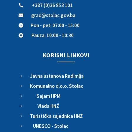
+387 (0)36 853 101

grad@stolac.gov.ba

Pon - pet: 07:00 - 15:00

Pauza: 10:00 - 10:30

KORISNI LINKOVI
Javna ustanova Radimlja
5
Komunalno d.o.o. Stolac
5
Sajam HPM
5
Vlada HNŽ
5
Turistička zajednica HNŽ
5
UNESCO - Stolac
5