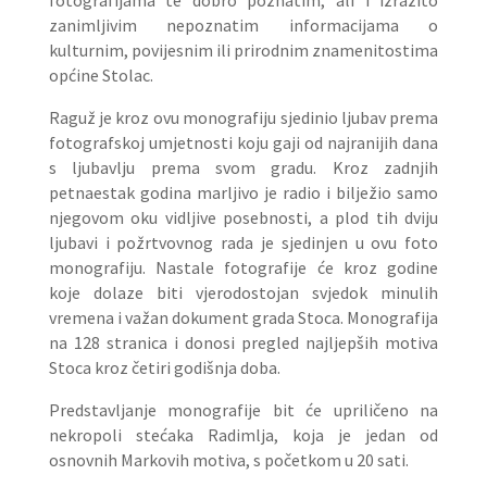
fotografijama te dobro poznatim, ali i izrazito
zanimljivim nepoznatim informacijama o
kulturnim, povijesnim ili prirodnim znamenitostima
općine Stolac.
Raguž je kroz ovu monografiju sjedinio ljubav prema
fotografskoj umjetnosti koju gaji od najranijih dana
s ljubavlju prema svom gradu. Kroz zadnjih
petnaestak godina marljivo je radio i bilježio samo
njegovom oku vidljive posebnosti, a plod tih dviju
ljubavi i požrtvovnog rada je sjedinjen u ovu foto
monografiju. Nastale fotografije će kroz godine
koje dolaze biti vjerodostojan svjedok minulih
vremena i važan dokument grada Stoca. Monografija
na 128 stranica i donosi pregled najljepših motiva
Stoca kroz četiri godišnja doba.
Predstavljanje monografije bit će upriličeno na
nekropoli stećaka Radimlja, koja je jedan od
osnovnih Markovih motiva, s početkom u 20 sati.