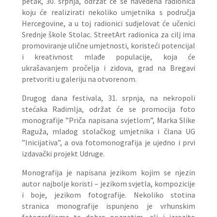
petak, 30. srpnja, održat će se navedena radionica
koju će realizirati nekoliko umjetnika s područja
Hercegovine, a u toj radionici sudjelovat će učenici
Srednje škole Stolac. StreetArt radionica za cilj ima
promoviranje ulične umjetnosti, koristeći potencijal
i kreativnost mlađe populacije, koja će
ukrašavanjem pročelja i zidova, grad na Bregavi
pretvoriti u galeriju na otvorenom.
Drugog dana festivala, 31. srpnja, na nekropoli
stećaka Radimlja, održat će se promocija foto
monografije ”Priča napisana svjetlom”, Marka Slike
Raguža, mladog stolačkog umjetnika i člana UG
”Inicijativa”, a ova fotomonografija je ujedno i prvi
izdavački projekt Udruge.
Monografija je napisana jezikom kojim se njezin
autor najbolje koristi – jezikom svjetla, kompozicije
i boje, jezikom fotografije. Nekoliko stotina
stranica monografije ispunjeno je vrhunskim