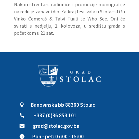
Nakon streetart radionice i promocije monografije
na redu je zabavni dio. Za kraj festivala u Stolac stižu
Vinko Ćemeraš & Talvi Tuuli te Who See. Oni će
svirati u nedjelju, 1. kolovoza, u središtu grada s
početkom u 21 sat.
Banovinska bb 88360 Stolac

+387 (0)36 853 101

grad@stolac.gov.ba

Pon - pet: 07:00 - 15:00
