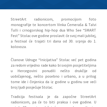
StreetArt radionicom, promocijom foto
monografije te koncertom Vinka Ćemeraša & Talvi
Tulli i crnogorskog hip-hop dua Who See “SMART
Fest” Stolac ove godine proslavit će svoj mali jubilej,
a festival će trajati tri dana od 30. srpnja do 1.
kolovoza.
Članove Udruge “Inicijativa” Stolac već pet godina
za redom vrijedno rade kako bi svojim posjetiteljima
u Hercegovini ponudili nešto drukčije od
uobičajenog, nešto posebno i urbano, a u prilog
tome ide i činjenica da iz godine u godinu sve veći
broj ljudi posjećuje Stolac.
Tradicija festivala je da započne StreetArt
radionicom, pa će to biti praksa i ove godine. U