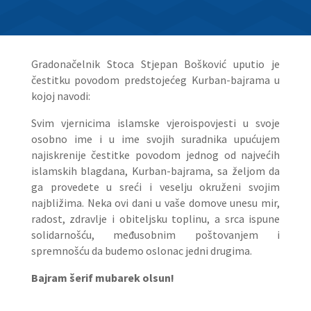
Gradonačelnik Stoca Stjepan Bošković uputio je
čestitku povodom predstojećeg Kurban-bajrama u
kojoj navodi:
Svim vjernicima islamske vjeroispovjesti u svoje
osobno ime i u ime svojih suradnika upućujem
najiskrenije čestitke povodom jednog od najvećih
islamskih blagdana, Kurban-bajrama, sa željom da
ga provedete u sreći i veselju okruženi svojim
najbližima. Neka ovi dani u vaše domove unesu mir,
radost, zdravlje i obiteljsku toplinu, a srca ispune
solidarnošću, međusobnim poštovanjem i
spremnošću da budemo oslonac jedni drugima.
Bajram šerif mubarek olsun!