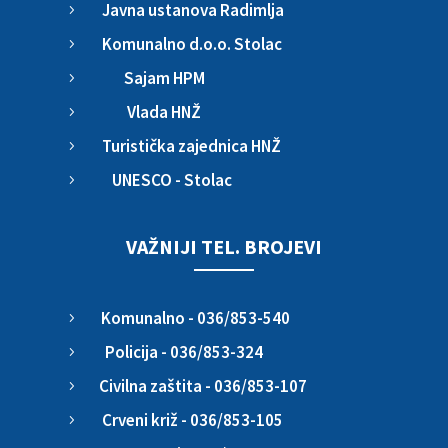
Javna ustanova Radimlja
5
Komunalno d.o.o. Stolac
5
Sajam HPM
5
Vlada HNŽ
5
Turistička zajednica HNŽ
5
UNESCO - Stolac
5
VAŽNIJI TEL. BROJEVI
Komunalno - 036/853-540
5
Policija - 036/853-324
5
Civilna zaštita - 036/853-107
5
Crveni križ - 036/853-105
5