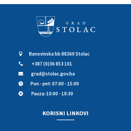
Banovinska bb 88360 Stolac

+387 (0)36 853 101

grad@stolac.gov.ba

Pon - pet: 07:00 - 15:00

Pauza: 10:00 - 10:30

KORISNI LINKOVI