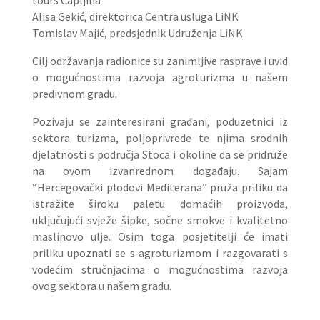
Alisa Gekić, direktorica Centra usluga LiNK
Tomislav Majić, predsjednik Udruženja LiNK
Cilj održavanja radionice su zanimljive rasprave i uvid
o mogućnostima razvoja agroturizma u našem
predivnom gradu.
Pozivaju se zainteresirani građani, poduzetnici iz
sektora turizma, poljoprivrede te njima srodnih
djelatnosti s područja Stoca i okoline da se pridruže
na ovom izvanrednom događaju. Sajam
“Hercegovački plodovi Mediterana” pruža priliku da
istražite široku paletu domaćih proizvoda,
uključujući svježe šipke, sočne smokve i kvalitetno
maslinovo ulje. Osim toga posjetitelji će imati
priliku upoznati se s agroturizmom i razgovarati s
vodećim stručnjacima o mogućnostima razvoja
ovog sektora u našem gradu.