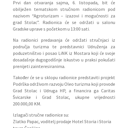
Prvi dan otvaranja sajma, 6. listopada, bit će
obilježen tematskom stručnom radionicom pod
nazivom “Agroturizam – izazovi i mogućnosti za
grad Stolac”. Radionica će se održati u salonu
Gradske uprave s početkom u 13:00 sati.
Na radionici predavanja će održati stručnjaci iz
područja turizma te predstavnici Udruženja za
poduzetništvo i posao LiNK iz Mostara koji će svoje
dosadašnje dugogodišnje iskustvo u praksi pokušati
prenijeti zainteresiranima.
Također će se u sklopu radionice predstaviti projekt
Podrška održivom razvoju Oleo turizma koji provode
Grad Stolac i Udruga HP, a financira ga Caritas
Švicarske i Grad Stolac, ukupne vrijednosti
200.000,00 KM.
Izlagači stručne radionice su:
Zlatko Papac, voditelj prodaje Hotel Storia i Storia
tours Čapljina