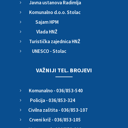
Javna ustanova Radimlja
5
Komunalno d.o.o. Stolac
5
Sajam HPM
5
Vlada HNŽ
5
Turistička zajednica HNŽ
5
UNESCO - Stolac
5
VAŽNIJI TEL. BROJEVI
Komunalno - 036/853-540
5
Policija - 036/853-324
5
Civilna zaštita - 036/853-107
5
Crveni križ - 036/853-105
5