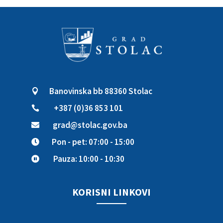
Banovinska bb 88360 Stolac

+387 (0)36 853 101

grad@stolac.gov.ba

Pon - pet: 07:00 - 15:00

Pauza: 10:00 - 10:30

KORISNI LINKOVI