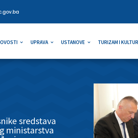
.gov.ba
OVOSTI
UPRAVA
USTANOVE
TURIZAM I KULTU
snike sredstava
g ministarstva