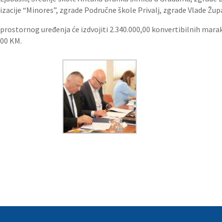
zacije “Minores”, zgrade Područne škole Privalj, zgrade Vlade Ž
ostornog uređenja će izdvojiti 2.340.000,00 konvertibilnih maraka,
000 KM.