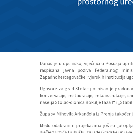
prostornog ur
Danas je u općinskoj vijećnici u Posušju upr
raspisana javna poziva Federalnog minis
Zapadnohercegovačke i vjerskih institucija ug
Ugovore za grad Stolac potpisao je gradonače
konzervacije, restauracije, rekonstrukcije, s
naselja Stolac-dionica Bokulje faza I“ i „Stabi
Župa sv. Mihovila Arkanđela iz Prenja također
Među odabranim projekatima još su „utoplja
dječjeg vrtića Ljubuški, zgrade Gradske uprave