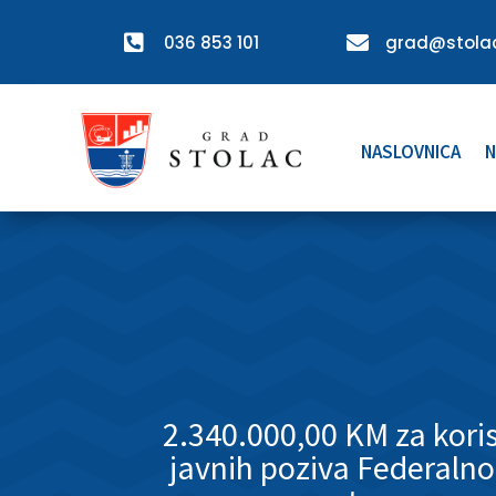

036 853 101

grad@stolac
NASLOVNICA
N
2.340.000,00 KM za kori
javnih poziva Federalno