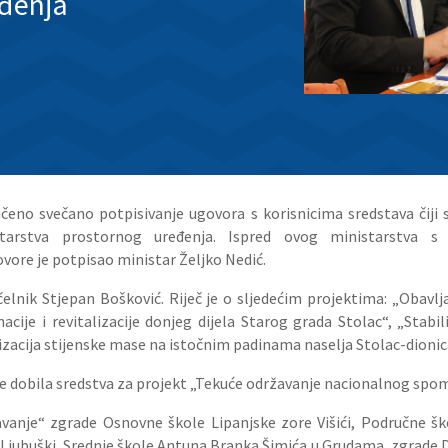
eđenja
iličeno svečano potpisivanje ugovora s korisnicima sredstava čiji
tarstva prostornog uređenja. Ispred ovog ministarstva s 
ovore je potpisao ministar Željko Nedić.
lnik Stjepan Bošković. Riječ je o sljedećim projektima: „Obavlj
anacije i revitalizacije donjeg dijela Starog grada Stolac“, „Sta
lizacija stijenske mase na istočnim padinama naselja Stolac-dionica
 je dobila sredstva za projekt „Tekuće održavanje nacionalnog spo
vanje“ zgrade Osnovne škole Lipanjske zore Višići, Područne 
 Ljubuški, Srednje škole Antuna Branka Šimića u Grudama, zgrade D