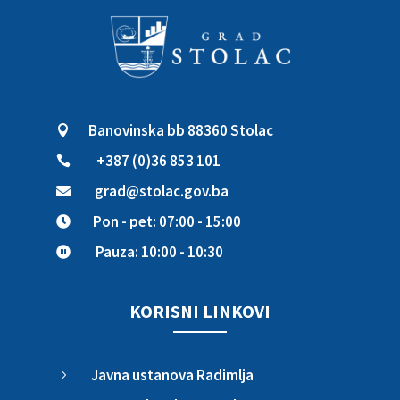
Banovinska bb 88360 Stolac

+387 (0)36 853 101

grad@stolac.gov.ba

Pon - pet: 07:00 - 15:00

Pauza: 10:00 - 10:30

KORISNI LINKOVI
Javna ustanova Radimlja
5