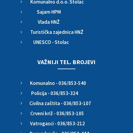
Komunalno d.o.o. Stolac
5
Sajam HPM
5
Vlada HNŽ
5
Turistička zajednica HNŽ
5
UNESCO - Stolac
5
VAŽNIJI TEL. BROJEVI
Komunalno - 036/853-540
5
Policija - 036/853-324
5
Civilna zaštita - 036/853-107
5
Crveni križ - 036/853-105
5
Vatrogasci - 036/853-212
5