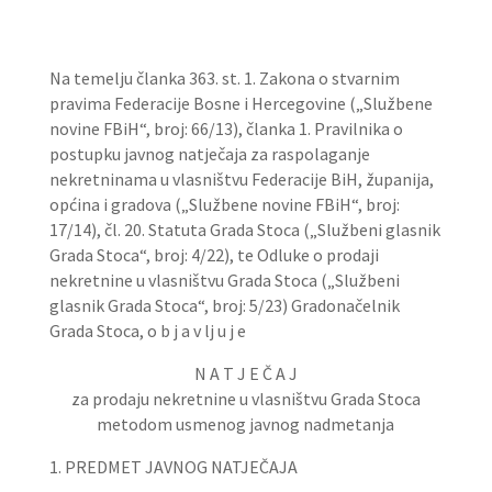
Na temelju članka 363. st. 1. Zakona o stvarnim
pravima Federacije Bosne i Hercegovine („Službene
novine FBiH“, broj: 66/13), članka 1. Pravilnika o
postupku javnog natječaja za raspolaganje
nekretninama u vlasništvu Federacije BiH, županija,
općina i gradova („Službene novine FBiH“, broj:
17/14), čl. 20. Statuta Grada Stoca („Službeni glasnik
Grada Stoca“, broj: 4/22), te Odluke o prodaji
nekretnine u vlasništvu Grada Stoca („Službeni
glasnik Grada Stoca“, broj: 5/23) Gradonačelnik
Grada Stoca, o b j a v lj u j e
N A T J E Č A J
za prodaju nekretnine u vlasništvu Grada Stoca
metodom usmenog javnog nadmetanja
1. PREDMET JAVNOG NATJEČAJA