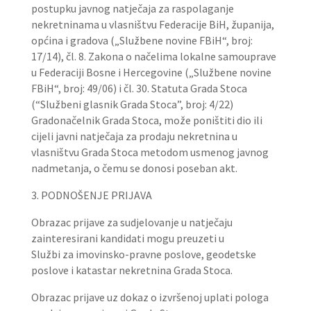
postupku javnog natječaja za raspolaganje
nekretninama u vlasništvu Federacije BiH, županija,
općina i gradova („Službene novine FBiH“, broj:
17/14), čl. 8. Zakona o načelima lokalne samouprave
u Federaciji Bosne i Hercegovine („Službene novine
FBiH“, broj: 49/06) i čl. 30. Statuta Grada Stoca
(“Službeni glasnik Grada Stoca”, broj: 4/22)
Gradonačelnik Grada Stoca, može poništiti dio ili
cijeli javni natječaja za prodaju nekretnina u
vlasništvu Grada Stoca metodom usmenog javnog
nadmetanja, o čemu se donosi poseban akt.
3. PODNOŠENJE PRIJAVA
Obrazac prijave za sudjelovanje u natječaju
zainteresirani kandidati mogu preuzeti u
Službi za imovinsko-pravne poslove, geodetske
poslove i katastar nekretnina Grada Stoca.
Obrazac prijave uz dokaz o izvršenoj uplati pologa