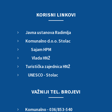
KORISNI LINKOVI
Javna ustanova Radimlja
5
Komunalno d.o.o. Stolac
5
Sajam HPM
5
Vlada HNŽ
5
Turistička zajednica HNŽ
5
UNESCO - Stolac
5
VAŽNIJI TEL. BROJEVI
Komunalno - 036/853-540
5