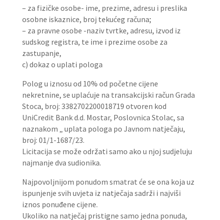
– za fizičke osobe- ime, prezime, adresu i preslika
osobne iskaznice, broj tekućeg računa;
– za pravne osobe -naziv tvrtke, adresu, izvod iz
sudskog registra, te ime i prezime osobe za
zastupanje,
c) dokaz o uplati pologa
Polog u iznosu od 10% od početne cijene
nekretnine, se uplaćuje na transakcijski račun Grada
Stoca, broj: 3382702200018719 otvoren kod
UniCredit Bank d.d. Mostar, Poslovnica Stolac, sa
naznakom „ uplata pologa po Javnom natječaju,
broj: 01/1-1687/23.
Licitacija se može održati samo ako u njoj sudjeluju
najmanje dva sudionika.
Najpovoljnijom ponudom smatrat će se ona koja uz
ispunjenje svih uvjeta iz natječaja sadrži i najviši
iznos ponuđene cijene.
Ukoliko na natječaj pristigne samo jedna ponuda,