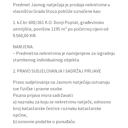
Predmet Javnog natječaja je prodaja nekretnine u
vlasništvu Grada Stoca pobliže označene kao:
1. k.č.br. 600/261 K.O. Donji Poplat, građevinsko
zemljište, površine 1195 m² po početnoj cijeni od
9.560,00 KM.
NAMJENA:
– Predmetna nekretnina je namijenjene za izgradnju
stambenog individualnog objekta.
2. PRAVO SUDJELOVANJA I SADRŽAJ PRIJAVE
Pravo sudjelovanja na Javnom natječaju ostvaruju
sve fizičke i pravne osobe.
Pisana prijava mora sadržavati:
a) naznaku za koju se nekretninu natječe, odnosno
broj katastarske čestice i oznaku katastarske
općine,
b) osnovne podatke o ponuđaču: