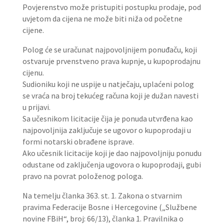
Povjerenstvo može pristupiti postupku prodaje, pod
uvjetom da cijena ne može biti niža od početne
cijene.
Polog će se uračunat najpovoljnijem ponuđaču, koji
ostvaruje prvenstveno prava kupnje, u kupoprodajnu
cijenu.
Sudioniku koji ne uspije u natječaju, uplaćeni polog
se vraća na broj tekućeg računa koji je dužan navesti
u prijavi.
Sa učesnikom licitacije čija je ponuda utvrđena kao
najpovoljnija zaključuje se ugovor o kupoprodaji u
formi notarski obrađene isprave.
Ako učesnik licitacije koji je dao najpovoljniju ponudu
odustane od zaključenja ugovora o kupoprodaji, gubi
pravo na povrat položenog pologa.
Na temelju članka 363. st. 1. Zakona o stvarnim
pravima Federacije Bosne i Hercegovine („Službene
novine FBiH“, broj: 66/13), članka 1. Pravilnika o