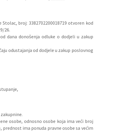
ne Stolac, broj: 3382702200018719 otvoren kod
9/26.
 od dana donošenja odluke o dodjeli u zakup
lučaju odustajanja od dodjele u zakup poslovnog
astupanje,
s zakupnine.
slene osobe, odnosno osobe koja ima veći broj
ije, prednost ima ponuda pravne osobe sa većim