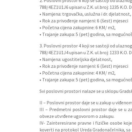
2. Poslovni prostor 6 koji se sastoji od ulazn
788/4EZ1U1J6 upisan u Z.K. ul.broj: 1235 K.O. 
• Namjena: trgovačka, uslužna i dr. djelatnost,
• Rok za privođenje namjeni: 6 (šest) mjeseci
• Početna cijena zakupnine: 6 KM/ m2,
• Trajanje zakupa: 5 (pet) godina, sa mogućno
3. Poslovni prostor 4 koji se sastoji od ulazn
788/4EZ1U1J4 upisan u Z.K. ul.broj: 1233 K.O. 
• Namjena: ugostiteljska djelatnost,
• Rok za privođenje namjeni: 6 (šest) mjeseci
• Početna cijena zakupnine: 4 KM/ m2,
• Trajanje zakupa: 5 (pet) godina, sa mogućno
Svi poslovni prostori nalaze se u sklopu Grad
II – Poslovni prostor daje se u zakup u viđeno
III – Predmetni poslovni prostor daje se u 
obveze utvrđene ugovorom o zakupu.
IV- Zainteresirane pravne i fizičke osobe ko
koverti na protokol Ureda Gradonačelnika, sa