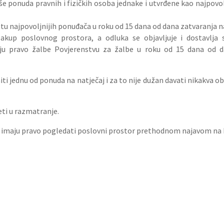
više ponuda pravnih i fizičkih osoba jednake i utvrđene kao najpov
stu najpovoljnijih ponuđača u roku od 15 dana od dana zatvaranja n
akup poslovnog prostora, a odluka se objavljuje i dostavlja 
aju pravo žalbe Povjerenstvu za žalbe u roku od 15 dana od d
iti jednu od ponuda na natječaj i za to nije dužan davati nikakva o
eti u razmatranje.
ječaj imaju pravo pogledati poslovni prostor prethodnom najavom na 