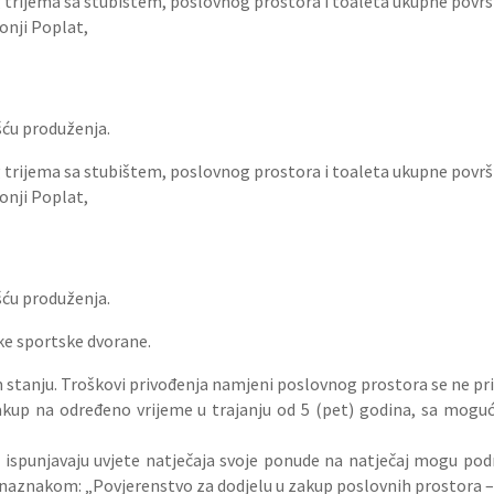
og trijema sa stubištem, poslovnog prostora i toaleta ukupne povr
Donji Poplat,
šću produženja.
og trijema sa stubištem, poslovnog prostora i toaleta ukupne povr
Donji Poplat,
šću produženja.
ske sportske dvorane.
m stanju. Troškovi privođenja namjeni poslovnog prostora se ne pri
zakup na određeno vrijeme u trajanju od 5 (pet) godina, sa mogu
je ispunjavaju uvjete natječaja svoje ponude na natječaj mogu pod
 naznakom: „Povjerenstvo za dodjelu u zakup poslovnih prostora – 