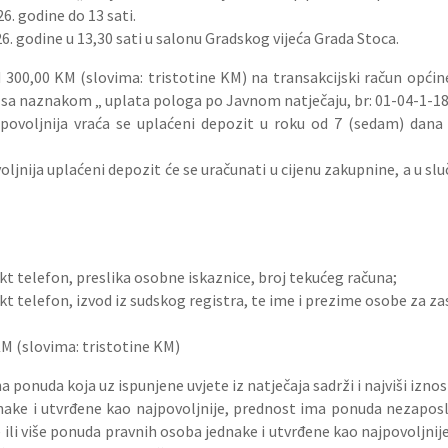
6. godine do 13 sati.
6. godine u 13,30 sati u salonu Gradskog vijeća Grada Stoca.
 300,00 KM (slovima: tristotine KM) na transakcijski račun opći
, sa naznakom „ uplata pologa po Javnom natječaju, br: 01-04-1-18
jpovoljnija vraća se uplaćeni depozit u roku od 7 (sedam) dana
ljnija uplaćeni depozit će se uračunati u cijenu zakupnine, a u s
kt telefon, preslika osobne iskaznice, broj tekućeg računa;
kt telefon, izvod iz sudskog registra, te ime i prezime osobe za z
KM (slovima: tristotine KM)
ponuda koja uz ispunjene uvjete iz natječaja sadrži i najviši izno
jednake i utvrđene kao najpovoljnije, prednost ima ponuda nezapo
je ili više ponuda pravnih osoba jednake i utvrđene kao najpovoljn