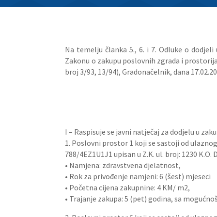
Na temelju članka 5., 6. i 7. Odluke o dodjel
Zakonu o zakupu poslovnih zgrada i prostorija 
broj 3/93, 13/94), Gradonačelnik, dana 17.02.20
I – Raspisuje se javni natječaj za dodjelu u za
1. Poslovni prostor 1 koji se sastoji od ulazn
788/4EZ1U1J1 upisan u Z.K. ul. broj: 1230 K.O. 
• Namjena: zdravstvena djelatnost,
• Rok za privođenje namjeni: 6 (šest) mjeseci
• Početna cijena zakupnine: 4 KM/ m2,
• Trajanje zakupa: 5 (pet) godina, sa mogućno