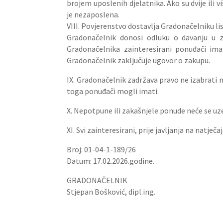
brojem uposlenih djelatnika. Ako su dvije ili 
je nezaposlena.
VIII. Povjerenstvo dostavlja Gradonačelniku li
Gradonačelnik donosi odluku o davanju u z
Gradonačelnika zainteresirani ponuđači im
Gradonačelnik zaključuje ugovor o zakupu.
IX. Gradonačelnik zadržava pravo ne izabrati n
toga ponuđači mogli imati.
X. Nepotpune ili zakašnjele ponude neće se uz
XI. Svi zainteresirani, prije javljanja na nat
Broj: 01-04-1-189/26
Datum: 17.02.2026.godine.
GRADONAČELNIK
Stjepan Bošković, dipl.ing.