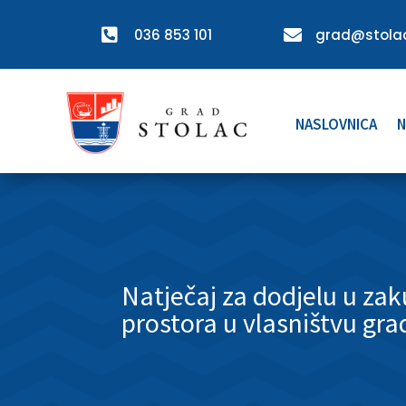

036 853 101

grad@stolac
NASLOVNICA
N
Natječaj za dodjelu u za
prostora u vlasništvu gr