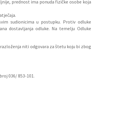
oljnije, prednost ima ponuda fizičke osobe koja
atječaja.
svim sudionicima u postupku. Protiv odluke
ana dostavljanja odluke. Na temelju Odluke
brazloženja niti odgovara za štetu koju bi zbog
broj 036/ 853-101.