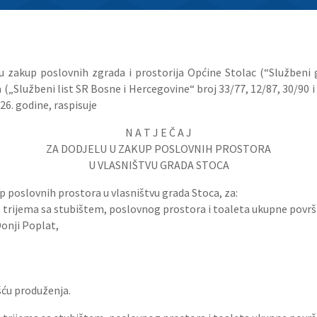
i u zakup poslovnih zgrada i prostorija Općine Stolac (“Službeni 
(„Službeni list SR Bosne i Hercegovine“ broj 33/77, 12/87, 30/90 
26. godine, raspisuje
N A T J E Č A J
ZA DODJELU U ZAKUP POSLOVNIH PROSTORA
U VLASNIŠTVU GRADA STOCA
kup poslovnih prostora u vlasništvu grada Stoca, za:
og trijema sa stubištem, poslovnog prostora i toaleta ukupne povr
Donji Poplat,
šću produženja.