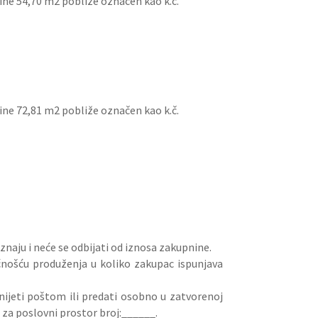
šine 54,70 m2 pobliže označen kao k.č.
šine 72,81 m2 pobliže označen kao k.č.
znaju i neće se odbijati od iznosa zakupnine.
ćnošću produženja u koliko zakupac ispunjava
nijeti poštom ili predati osobno u zatvorenoj
za poslovni prostor broj:______.