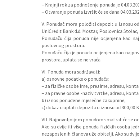
– Krajnji rok za podnošenje ponuda je 04.03.202
– Otvaranje ponuda izvršit će se dana 04.03.202
V. Ponuđač mora položiti depozit u iznosu od
UniCredit Bank d.d. Mostar, Poslovnica Stolac
Ponuđaču čija ponuda nije ocjenjena kao na
poslovnog prostora.
Ponuđaču čija je ponuda ocijenjena kao najpovo
prostora, uplata se ne vraća.
VI. Ponuda mora sadržavati:
a) osnovne podatke o ponuđaču:
– za fizičke osobe ime, prezime, adresu, konta
– za pravne osobe -naziv tvrtke, adresu, konta
b) iznos ponuđene mjesečne zakupnine,
c) dokaz o uplati depozita u iznosu od 300,00 
VII. Najpovoljnijom ponudom smatrat će se ona 
Ako su dvije ili više ponuda fizičkih osoba 
nezaposlenih članova uže obitelji. Ako su dvi