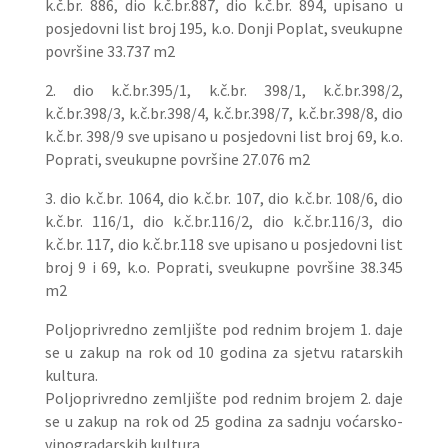
k.č.br. 886, dio k.č.br.887, dio k.č.br. 894, upisano u
posjedovni list broj 195, k.o. Donji Poplat, sveukupne
površine 33.737 m2
2. dio k.č.br.395/1, k.č.br. 398/1, k.č.br.398/2,
k.č.br.398/3, k.č.br.398/4, k.č.br.398/7, k.č.br.398/8, dio
k.č.br. 398/9 sve upisano u posjedovni list broj 69, k.o.
Poprati, sveukupne površine 27.076 m2
3. dio k.č.br. 1064, dio k.č.br. 107, dio k.č.br. 108/6, dio
k.č.br. 116/1, dio k.č.br.116/2, dio k.č.br.116/3, dio
k.č.br. 117, dio k.č.br.118 sve upisano u posjedovni list
broj 9 i 69, k.o. Poprati, sveukupne površine 38.345
m2
Poljoprivredno zemljište pod rednim brojem 1. daje
se u zakup na rok od 10 godina za sjetvu ratarskih
kultura.
Poljoprivredno zemljište pod rednim brojem 2. daje
se u zakup na rok od 25 godina za sadnju voćarsko-
vinogradarskih kultura.