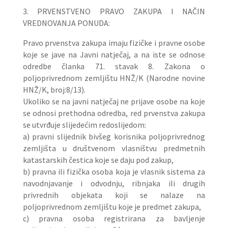
3. PRVENSTVENO PRAVO ZAKUPA I NAČIN
VREDNOVANJA PONUDA:
Pravo prvenstva zakupa imaju fizičke i pravne osobe
koje se jave na Javni natječaj, a na iste se odnose
odredbe članka 71. stavak 8. Zakona o
poljoprivrednom zemljištu HNŽ/K (Narodne novine
HNŽ/K, broj:8/13).
Ukoliko se na javni natječaj ne prijave osobe na koje
se odnosi prethodna odredba, red prvenstva zakupa
se utvrđuje slijedećim redoslijedom:
a) pravni slijednik bivšeg korisnika poljoprivrednog
zemljišta u društvenom vlasništvu predmetnih
katastarskih čestica koje se daju pod zakup,
b) pravna ili fizička osoba koja je vlasnik sistema za
navodnjavanje i odvodnju, ribnjaka ili drugih
privrednih objekata koji se nalaze na
poljoprivrednom zemljištu koje je predmet zakupa,
c) pravna osoba registrirana za bavljenje