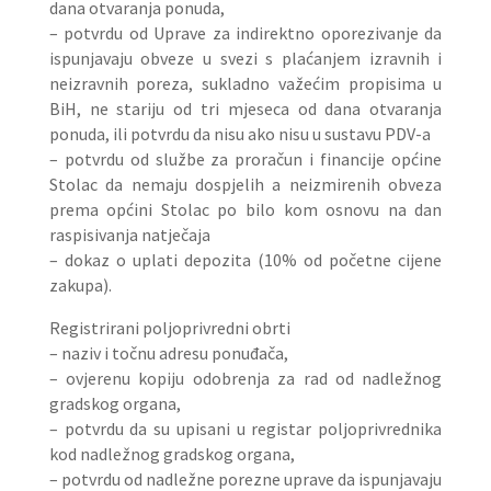
dana otvaranja ponuda,
– potvrdu od Uprave za indirektno oporezivanje da
ispunjavaju obveze u svezi s plaćanjem izravnih i
neizravnih poreza, sukladno važećim propisima u
BiH, ne stariju od tri mjeseca od dana otvaranja
ponuda, ili potvrdu da nisu ako nisu u sustavu PDV-a
– potvrdu od službe za proračun i financije općine
Stolac da nemaju dospjelih a neizmirenih obveza
prema općini Stolac po bilo kom osnovu na dan
raspisivanja natječaja
– dokaz o uplati depozita (10% od početne cijene
zakupa).
Registrirani poljoprivredni obrti
– naziv i točnu adresu ponuđača,
– ovjerenu kopiju odobrenja za rad od nadležnog
gradskog organa,
– potvrdu da su upisani u registar poljoprivrednika
kod nadležnog gradskog organa,
– potvrdu od nadležne porezne uprave da ispunjavaju