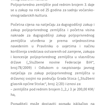
Poljoprivredno zemljište pod rednim brojem 3. daje
se u zakup na rok od 25 godina za sadnju voćarsko-
vinogradarskih kultura.
Početna cijena na natječaju za dugogodišnji zakup i
zakup poljoprivrednog zemljišta i početna visina
naknade za dugogodišnji zakup poljoprivrednog
zemljišta utvrđena je prema vrijednostima
navedenim u Pravilniku o uvjetima i načinu
korištenja sredstava ostvarenih od zamjene, zakupa
i koncesije poljoprivrednog zemljišta u vlasništvu
države („Službene novine Federacije BiH“,
broj:78/2009) i Odlukom o raspisivanju javnog
natječaja za zakup poljoprivrednog zemljišta u
državnoj svojini na području Grada Stoca („Službeni
glasnik općine Stolac“, broj: 2/20) i iznosi za:
– zemljište pod rednim brojem 1.,2.,i 3. je 200,00 KM/
ha,
Ponuditelj može dostaviti ponudu isključivo na