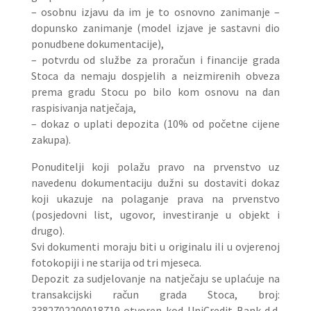
– osobnu izjavu da im je to osnovno zanimanje –
dopunsko zanimanje (model izjave je sastavni dio
ponudbene dokumentacije),
– potvrdu od službe za proračun i financije grada
Stoca da nemaju dospjelih a neizmirenih obveza
prema gradu Stocu po bilo kom osnovu na dan
raspisivanja natječaja,
– dokaz o uplati depozita (10% od početne cijene
zakupa).
Ponuditelji koji polažu pravo na prvenstvo uz
navedenu dokumentaciju dužni su dostaviti dokaz
koji ukazuje na polaganje prava na prvenstvo
(posjedovni list, ugovor, investiranje u objekt i
drugo).
Svi dokumenti moraju biti u originalu ili u ovjerenoj
fotokopiji i ne starija od tri mjeseca.
Depozit za sudjelovanje na natječaju se uplaćuje na
transakcijski račun grada Stoca, broj:
3382702200018719 otvoren kod UniCredit Bank d.d.