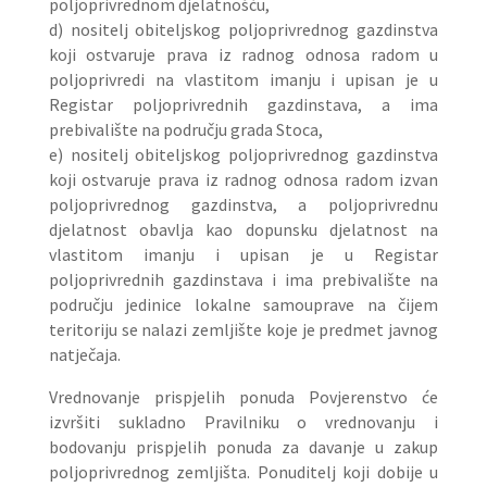
poljoprivrednom djelatnošću,
d) nositelj obiteljskog poljoprivrednog gazdinstva
koji ostvaruje prava iz radnog odnosa radom u
poljoprivredi na vlastitom imanju i upisan je u
Registar poljoprivrednih gazdinstava, a ima
prebivalište na području grada Stoca,
e) nositelj obiteljskog poljoprivrednog gazdinstva
koji ostvaruje prava iz radnog odnosa radom izvan
poljoprivrednog gazdinstva, a poljoprivrednu
djelatnost obavlja kao dopunsku djelatnost na
vlastitom imanju i upisan je u Registar
poljoprivrednih gazdinstava i ima prebivalište na
području jedinice lokalne samouprave na čijem
teritoriju se nalazi zemljište koje je predmet javnog
natječaja.
Vrednovanje prispjelih ponuda Povjerenstvo će
izvršiti sukladno Pravilniku o vrednovanju i
bodovanju prispjelih ponuda za davanje u zakup
poljoprivrednog zemljišta. Ponuditelj koji dobije u