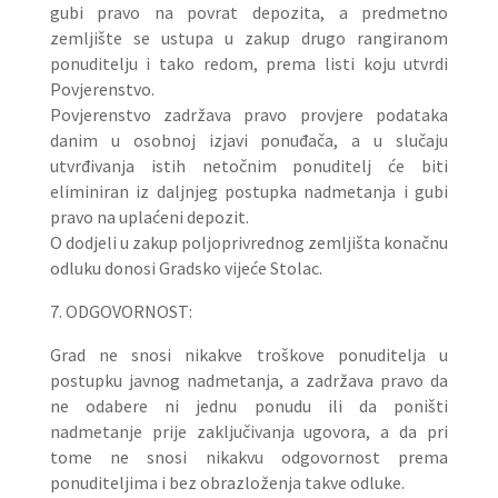
gubi pravo na povrat depozita, a predmetno
zemljište se ustupa u zakup drugo rangiranom
ponuditelju i tako redom, prema listi koju utvrdi
Povjerenstvo.
Povjerenstvo zadržava pravo provjere podataka
danim u osobnoj izjavi ponuđača, a u slučaju
utvrđivanja istih netočnim ponuditelj će biti
eliminiran iz daljnjeg postupka nadmetanja i gubi
pravo na uplaćeni depozit.
O dodjeli u zakup poljoprivrednog zemljišta konačnu
odluku donosi Gradsko vijeće Stolac.
7. ODGOVORNOST:
Grad ne snosi nikakve troškove ponuditelja u
postupku javnog nadmetanja, a zadržava pravo da
ne odabere ni jednu ponudu ili da poništi
nadmetanje prije zaključivanja ugovora, a da pri
tome ne snosi nikakvu odgovornost prema
ponuditeljima i bez obrazloženja takve odluke.