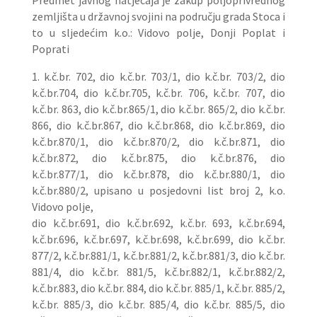
Predmet javnog natječaja je zakup poljoprivrednog
zemljišta u državnoj svojini na području grada Stoca i
to u sljedećim k.o.: Vidovo polje, Donji Poplat i
Poprati
1. k.č.br. 702, dio k.č.br. 703/1, dio k.č.br. 703/2, dio
k.č.br.704, dio k.č.br.705, k.č.br. 706, k.č.br. 707, dio
k.č.br. 863, dio k.č.br.865/1, dio k.č.br. 865/2, dio k.č.br.
866, dio k.č.br.867, dio k.č.br.868, dio k.č.br.869, dio
k.č.br.870/1, dio k.č.br.870/2, dio k.č.br.871, dio
k.č.br.872, dio k.č.br.875, dio k.č.br.876, dio
k.č.br.877/1, dio k.č.br.878, dio k.č.br.880/1, dio
k.č.br.880/2, upisano u posjedovni list broj 2, k.o.
Vidovo polje,
dio k.č.br.691, dio k.č.br.692, k.č.br. 693, k.č.br.694,
k.č.br.696, k.č.br.697, k.č.br.698, k.č.br.699, dio k.č.br.
877/2, k.č.br.881/1, k.č.br.881/2, k.č.br.881/3, dio k.č.br.
881/4, dio k.č.br. 881/5, k.č.br.882/1, k.č.br.882/2,
k.č.br.883, dio k.č.br. 884, dio k.č.br. 885/1, k.č.br. 885/2,
k.č.br. 885/3, dio k.č.br. 885/4, dio k.č.br. 885/5, dio