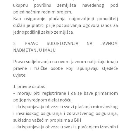
ukupnu površinu zemljišta navedenog pod
pojedinačnim rednim brojem.
Kao osiguranje plaćanja najpovoljniji ponuditelj
dužan je platiti prije potpisivanja Ugovora iznos za
jednogodišnji zakup zemljišta.
2. PRAVO SUDJELOVANJA NA JAVNOM
NADMETANJU IMAJU:
Pravo sudjelovanja na ovom javnom natječaju imaju
pravne i fizičke osobe koji ispunjavaju sljedeće
uvjete:
1. pravne osobe:
– moraju biti registrirane i da se bave primarnom
poljoprivrednom djelatnošću
– da ispunjavaju obveze u svezi plaćanja mirovinskog
i invalidskog osiguranja i zdravstvenog osiguranja,
sukladno važećim propisima u BiH
– da ispunjavaju obveze u svezi s plaćanjem izravnih i