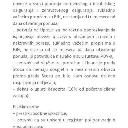
obveze u svezi plaćanja mirovinskog i invalidskog
osiguranja i zdravstvenog osiguranja, sukladno
važećim propisima u BiH, ne stariju od tri mjeseca od
dana otvaranja ponuda,
– potvrdu od Uprave za indirektno oporezivanje da
ispunjavaju obveze u svezi s plaćanjem izravnih i
neizravnih poreza, sukladno važećim propisima u
BiH, ne stariju od tri mjeseca od dana otvaranja
ponuda, ili potvrdu da nisu ako nisu u sustavu PDV-a,
– potvrdu od službe za proračun i financije grada
Stoca da nemaju dospjelih a neizmirenih obveza
prema gradu Stocu po bilo kom osnovu na dan
raspisivanja natječaja,
– dokaz o uplati depozita (10% od početne cijene
zakupa).
Fizičke osobe
– presliku osobne iskaznice,
– potvrdu da su upisani u registar poljoprivrednih
gospodarstava,