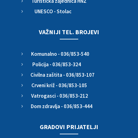
Turistička zajednica HNŽ
5
UNESCO - Stolac
5
VAŽNIJI TEL. BROJEVI
Komunalno - 036/853-540
5
Policija - 036/853-324
5
Civilna zaštita - 036/853-107
5
Crveni križ - 036/853-105
5
Vatrogasci - 036/853-212
5
Dom zdravlja - 036/853-444
5
GRADOVI PRIJATELJI