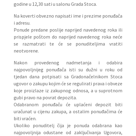
godine u 12,30 sati u salonu Grada Stoca.
Na koverti obvezno napisati ime i prezime ponuđača
i adresu.
Ponude predane poslije naprijed navedenog roka ili
prispjele poštom do naprijed navedenog roka neće
se razmatrati te će se ponuditeljima vratiti
neotvorene.
Nakon provedenog nadmetanja i odabira
najpovoljnijeg ponuđača isti su dužni u roku od
tjedan dana potpisati sa Gradonačelnikom Stoca
ugovor o zakupu kojim će se regulirati prava i obveze
koje proizlaze iz zakupnog odnosa, a u suprotnom
gubi pravo na povrat depozita.
Odabranom ponuđaču će uplaćeni depozit biti
uračunat u cijenu zakupa, a ostalim ponuđačima će
biti vraćen.
Ukoliko ponuditelj čija je ponuda odabrana kao
najpovoljnija odustane od zaključivanja Ugovora,