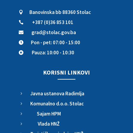
Banovinska bb 88360 Stolac

+387 (0)36 853 101

grad@stolac.gov.ba

Pon - pet: 07:00 - 15:00

Pauza: 10:00 - 10:30

KORISNI LINKOVI
Javna ustanova Radimlja
5
Komunalno d.o.o. Stolac
5
Sajam HPM
5
Vlada HNŽ
5