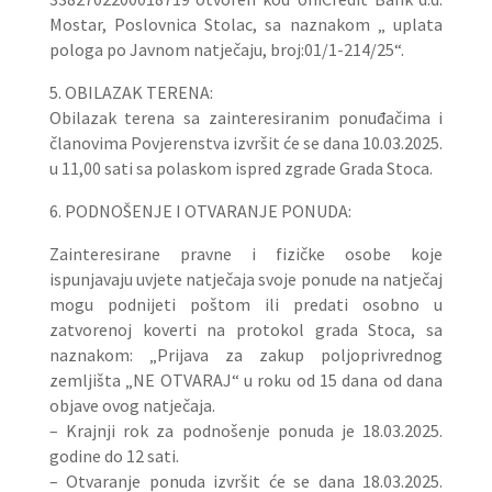
Mostar, Poslovnica Stolac, sa naznakom „ uplata
pologa po Javnom natječaju, broj:01/1-214/25“.
5. OBILAZAK TERENA:
Obilazak terena sa zainteresiranim ponuđačima i
članovima Povjerenstva izvršit će se dana 10.03.2025.
u 11,00 sati sa polaskom ispred zgrade Grada Stoca.
6. PODNOŠENJE I OTVARANJE PONUDA:
Zainteresirane pravne i fizičke osobe koje
ispunjavaju uvjete natječaja svoje ponude na natječaj
mogu podnijeti poštom ili predati osobno u
zatvorenoj koverti na protokol grada Stoca, sa
naznakom: „Prijava za zakup poljoprivrednog
zemljišta „NE OTVARAJ“ u roku od 15 dana od dana
objave ovog natječaja.
– Krajnji rok za podnošenje ponuda je 18.03.2025.
godine do 12 sati.
– Otvaranje ponuda izvršit će se dana 18.03.2025.