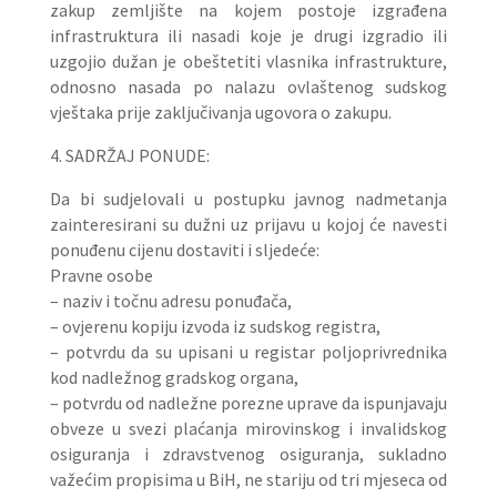
zakup zemljište na kojem postoje izgrađena
infrastruktura ili nasadi koje je drugi izgradio ili
uzgojio dužan je obeštetiti vlasnika infrastrukture,
odnosno nasada po nalazu ovlaštenog sudskog
vještaka prije zaključivanja ugovora o zakupu.
4. SADRŽAJ PONUDE:
Da bi sudjelovali u postupku javnog nadmetanja
zainteresirani su dužni uz prijavu u kojoj će navesti
ponuđenu cijenu dostaviti i sljedeće:
Pravne osobe
– naziv i točnu adresu ponuđača,
– ovjerenu kopiju izvoda iz sudskog registra,
– potvrdu da su upisani u registar poljoprivrednika
kod nadležnog gradskog organa,
– potvrdu od nadležne porezne uprave da ispunjavaju
obveze u svezi plaćanja mirovinskog i invalidskog
osiguranja i zdravstvenog osiguranja, sukladno
važećim propisima u BiH, ne stariju od tri mjeseca od