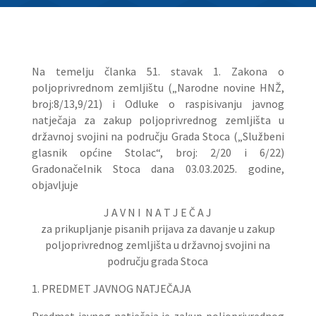
Na temelju članka 51. stavak 1. Zakona o
poljoprivrednom zemljištu („Narodne novine HNŽ,
broj:8/13,9/21) i Odluke o raspisivanju javnog
natječaja za zakup poljoprivrednog zemljišta u
državnoj svojini na području Grada Stoca („Službeni
glasnik općine Stolac“, broj: 2/20 i 6/22)
Gradonačelnik Stoca dana 03.03.2025. godine,
objavljuje
J A V N I N A T J E Č A J
za prikupljanje pisanih prijava za davanje u zakup
poljoprivrednog zemljišta u državnoj svojini na
području grada Stoca
1. PREDMET JAVNOG NATJEČAJA