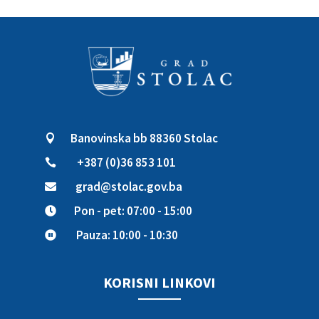
Banovinska bb 88360 Stolac

+387 (0)36 853 101

grad@stolac.gov.ba

Pon - pet: 07:00 - 15:00

Pauza: 10:00 - 10:30

KORISNI LINKOVI