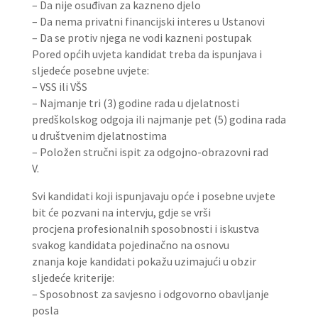
– Da nije osuđivan za kazneno djelo
– Da nema privatni financijski interes u Ustanovi
– Da se protiv njega ne vodi kazneni postupak
Pored općih uvjeta kandidat treba da ispunjava i
sljedeće posebne uvjete:
– VSS ili VŠS
– Najmanje tri (3) godine rada u djelatnosti
predškolskog odgoja ili najmanje pet (5) godina rada
u društvenim djelatnostima
– Položen stručni ispit za odgojno-obrazovni rad
V.
Svi kandidati koji ispunjavaju opće i posebne uvjete
bit će pozvani na intervju, gdje se vrši
procjena profesionalnih sposobnosti i iskustva
svakog kandidata pojedinačno na osnovu
znanja koje kandidati pokažu uzimajući u obzir
sljedeće kriterije:
– Sposobnost za savjesno i odgovorno obavljanje
posla