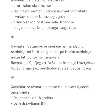
povrede dužnosti i radnih obveza
– prati zakonske propise
– radi na pripremanju izrade normativnih akata
– izvršava odluke Upravnog vijeća
– brine o zakonitostima rada Ustanove
– druge poslove iz djelokruga svoga rada
III.
Ravnatelj Ustanove se imenuje na mandatno
razdoblje od četiri (4) godine i po isteku razdoblja
može biti ponovno imenovan.
Ravnatelja Dječjeg vrtića Stolac imenuje i razrješava
Upravno vijeće uz prethodnu suglasnost osnivača.
IV.
Kandidat za ravnatelja mora ispunjavati sljedeće
opće uvjete:
– Da je stariji od 18 godina
– Da je državljanin BiH