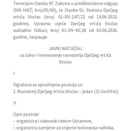
Temeljem članka 47. Zakona o predškolskom odgoju
(NN HNŽ; broj:05/00), te članka 61. Statuta Dječjeg
vrtića Stolac (broj: 01-DV-147/22 od 14.06.2022.
godine), Upravno vijeće Dječjeg vrtića Stolac
sukladno Odluci; broj: 01-DV-43/26 od 03.06.2026.
godine, raspisuje:
JAVNI NATJEČAJ
za izbor i imenovanje ravnatelja Dječjeg vrtića
Stolac
I.
Oglašava se upražnjena pozicija za :
1. Ravnatelj Dječjeg vrtića Stolac – jedan (1) izvršitelj
II.
Opis pozicije:
– organizira i rukovodi radom Ustanove,
– organizira zamjene za vrijeme bolovanja radnika,