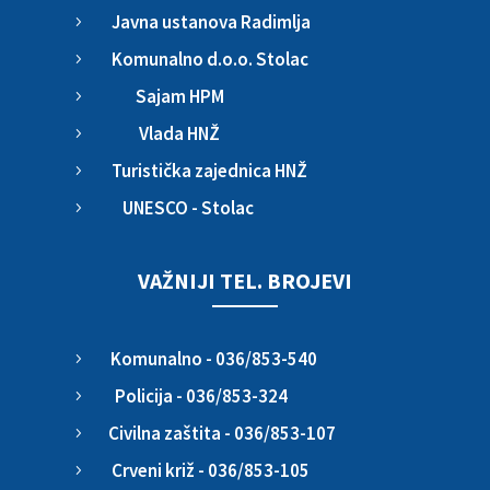
Javna ustanova Radimlja
5
Komunalno d.o.o. Stolac
5
Sajam HPM
5
Vlada HNŽ
5
Turistička zajednica HNŽ
5
UNESCO - Stolac
5
VAŽNIJI TEL. BROJEVI
Komunalno - 036/853-540
5
Policija - 036/853-324
5
Civilna zaštita - 036/853-107
5
Crveni križ - 036/853-105
5