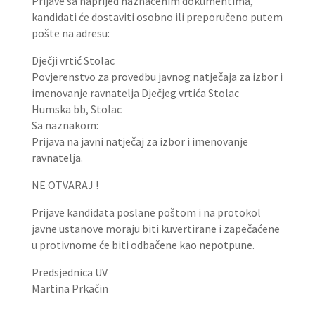
Prijave sa naprijed naznačenim dokumentima,
kandidati će dostaviti osobno ili preporučeno putem
pošte na adresu:
Dječji vrtić Stolac
Povjerenstvo za provedbu javnog natječaja za izbor i
imenovanje ravnatelja Dječjeg vrtića Stolac
Humska bb, Stolac
Sa naznakom:
Prijava na javni natječaj za izbor i imenovanje
ravnatelja.
NE OTVARAJ !
Prijave kandidata poslane poštom i na protokol
javne ustanove moraju biti kuvertirane i zapečaćene
u protivnome će biti odbačene kao nepotpune.
Predsjednica UV
Martina Prkačin