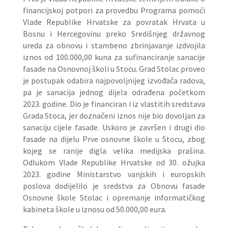
financijskoj potpori za provedbu Programa pomoći
Vlade Republike Hrvatske za povratak Hrvata u
Bosnu i Hercegovinu preko Središnjeg državnog
ureda za obnovu i stambeno zbrinjavanje izdvojila
iznos od 100.000,00 kuna za sufinanciranje sanacije
fasade na Osnovnoj školi u Stocu. Grad Stolac proveo
je postupak odabira najpovoljnijeg izvođača radova,
pa je sanacija jednog dijela odrađena početkom
2023. godine. Dio je financiran i iz vlastitih sredstava
Grada Stoca, jer doznačeni iznos nije bio dovoljan za
sanaciju cijele fasade. Uskoro je završen i drugi dio
fasade na dijelu Prve osnovne škole u Stocu, zbog
kojeg se ranije digla velika medijska prašina.
Odlukom Vlade Republike Hrvatske od 30. ožujka
2023. godine Ministarstvo vanjskih i europskih
poslova dodijelilo je sredstva za Obnovu fasade
Osnovne škole Stolac i opremanje informatičkog
kabineta škole u iznosu od 50.000,00 eura.