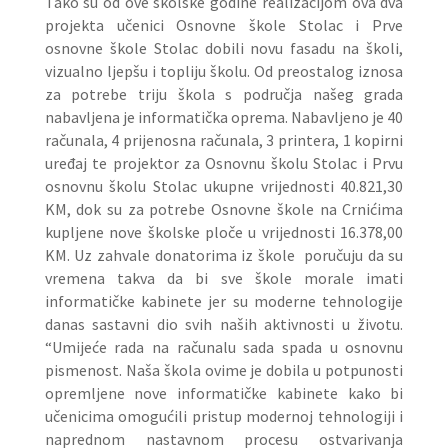
Tako su od ove školske godine realizacijom ova dva
projekta učenici Osnovne škole Stolac i Prve
osnovne škole Stolac dobili novu fasadu na školi,
vizualno ljepšu i topliju školu. Od preostalog iznosa
za potrebe triju škola s područja našeg grada
nabavljena je informatička oprema. Nabavljeno je 40
računala, 4 prijenosna računala, 3 printera, 1 kopirni
uređaj te projektor za Osnovnu školu Stolac i Prvu
osnovnu školu Stolac ukupne vrijednosti 40.821,30
KM, dok su za potrebe Osnovne škole na Crnićima
kupljene nove školske ploče u vrijednosti 16.378,00
KM. Uz zahvale donatorima iz škole poručuju da su
vremena takva da bi sve škole morale imati
informatičke kabinete jer su moderne tehnologije
danas sastavni dio svih naših aktivnosti u životu.
“Umijeće rada na računalu sada spada u osnovnu
pismenost. Naša škola ovime je dobila u potpunosti
opremljene nove informatičke kabinete kako bi
učenicima omogućili pristup modernoj tehnologiji i
naprednom nastavnom procesu ostvarivanja