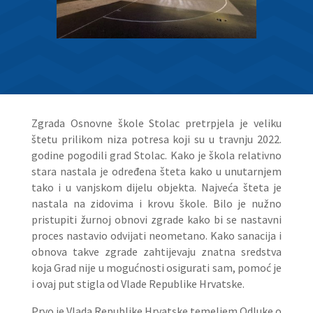
Zgrada Osnovne škole Stolac pretrpjela je veliku
štetu prilikom niza potresa koji su u travnju 2022.
godine pogodili grad Stolac. Kako je škola relativno
stara nastala je određena šteta kako u unutarnjem
tako i u vanjskom dijelu objekta. Najveća šteta je
nastala na zidovima i krovu škole. Bilo je nužno
pristupiti žurnoj obnovi zgrade kako bi se nastavni
proces nastavio odvijati neometano. Kako sanacija i
obnova takve zgrade zahtijevaju znatna sredstva
koja Grad nije u mogućnosti osigurati sam, pomoć je
i ovaj put stigla od Vlade Republike Hrvatske.
Prvo je Vlada Republike Hrvatske temeljem Odluke o