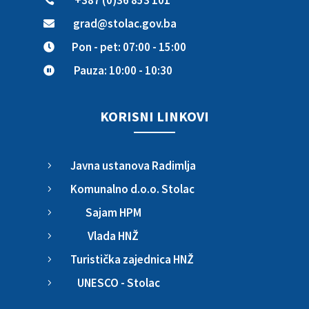
+387 (0)36 853 101

grad@stolac.gov.ba

Pon - pet: 07:00 - 15:00

Pauza: 10:00 - 10:30

KORISNI LINKOVI
Javna ustanova Radimlja
5
Komunalno d.o.o. Stolac
5
Sajam HPM
5
Vlada HNŽ
5
Turistička zajednica HNŽ
5
UNESCO - Stolac
5