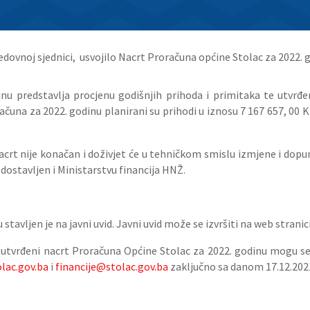
 redovnoj sjednici, usvojilo Nacrt Proračuna općine Stolac za 2022. 
u predstavlja procjenu godišnjih prihoda i primitaka te utvrđen
na za 2022. godinu planirani su prihodi u iznosu 7 167 657, 00 KM 
acrt
nije konačan i doživjet će u tehničkom smislu izmjene i dopun
dostavljen i Ministarstvu financija HNŽ.
tavljen je na javni uvid. Javni uvid može se izvršiti na web stranic
a utvrđeni nacrt Proračuna Općine Stolac za 2022. godinu mogu se 
lac.gov.ba
i
financije@stolac.gov.ba
zaključno sa danom 17.12.2021