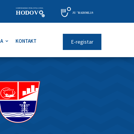
RA
KONTAKT
E-registar