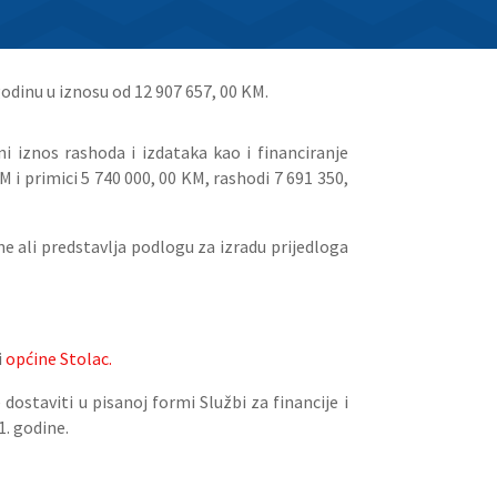
godinu u iznosu od 12 907 657, 00 KM.
i iznos rashoda i izdataka kao i financiranje
i primici 5 740 000, 00 KM, rashodi 7 691 350,
e ali predstavlja podlogu za izradu prijedloga
i
općine Stolac.
dostaviti u pisanoj formi Službi za financije i
. godine.