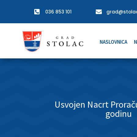

036 853 101

grad@stolac
NASLOVNICA
N
Usvojen Nacrt Prorač
godinu