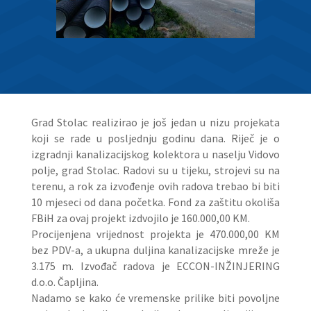
Grad Stolac realizirao je još jedan u nizu projekata
koji se rade u posljednju godinu dana. Riječ je o
izgradnji kanalizacijskog kolektora u naselju Vidovo
polje, grad Stolac. Radovi su u tijeku, strojevi su na
terenu, a rok za izvođenje ovih radova trebao bi biti
10 mjeseci od dana početka. Fond za zaštitu okoliša
FBiH za ovaj projekt izdvojilo je 160.000,00 KM.
Procijenjena vrijednost projekta je 470.000,00 KM
bez PDV-a, a ukupna duljina kanalizacijske mreže je
3.175 m. Izvođač radova je ECCON-INŽINJERING
d.o.o. Čapljina.
Nadamo se kako će vremenske prilike biti povoljne