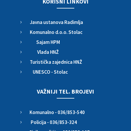
KORISNI LINKOVI
Javna ustanova Radimlja
5
Komunalno d.o.o. Stolac
5
Sajam HPM
5
Vlada HNŽ
5
Turistička zajednica HNŽ
5
UNESCO - Stolac
5
VAŽNIJI TEL. BROJEVI
Komunalno - 036/853-540
5
Policija - 036/853-324
5