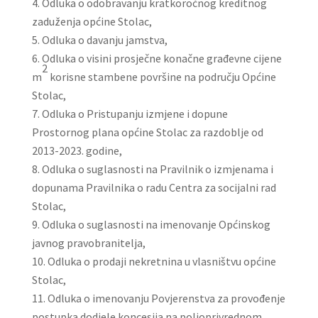
Odluka o odobravanju kratkoročnog kreditnog
zaduženja općine Stolac,
Odluka o davanju jamstva,
Odluka o visini prosječne konačne građevne cijene
2
m
korisne stambene površine na području Općine
Stolac,
Odluka o Pristupanju izmjene i dopune
Prostornog plana općine Stolac za razdoblje od
2013-2023. godine,
Odluka o suglasnosti na Pravilnik o izmjenama i
dopunama Pravilnika o radu Centra za socijalni rad
Stolac,
Odluka o suglasnosti na imenovanje Općinskog
javnog pravobranitelja,
Odluka o prodaji nekretnina u vlasništvu općine
Stolac,
Odluka o imenovanju Povjerenstva za provođenje
postupka dodjele koncesija na poljoprivrednom