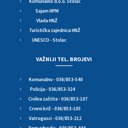
Komunalno d.o.o. Stolac
5
Sajam HPM
5
Vlada HNŽ
5
Turistička zajednica HNŽ
5
UNESCO - Stolac
5
VAŽNIJI TEL. BROJEVI
Komunalno - 036/853-540
5
Policija - 036/853-324
5
Civilna zaštita - 036/853-107
5
Crveni križ - 036/853-105
5
Vatrogasci - 036/853-212
5
Dom zdravlja - 036/853-444
5