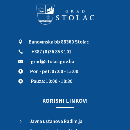
Banovinska bb 88360 Stolac

+387 (0)36 853 101

grad@stolac.gov.ba

Pon - pet: 07:00 - 15:00

Pauza: 10:00 - 10:30

KORISNI LINKOVI
Javna ustanova Radimlja
5