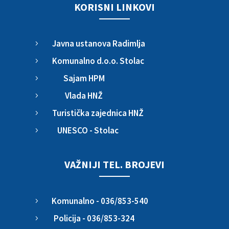
KORISNI LINKOVI
Javna ustanova Radimlja
5
Komunalno d.o.o. Stolac
5
Sajam HPM
5
Vlada HNŽ
5
Turistička zajednica HNŽ
5
UNESCO - Stolac
5
VAŽNIJI TEL. BROJEVI
Komunalno - 036/853-540
5
Policija - 036/853-324
5