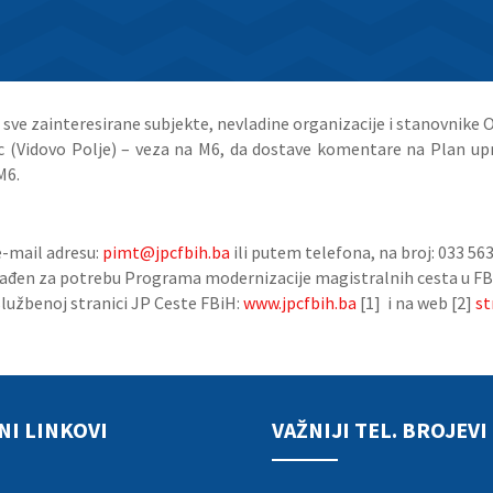
a sve zainteresirane
subjekte, nevladine organizacije i stanovnike 
ac
(Vidovo Polje) – veza na M6, da dostave komentare na Plan up
M6.
e-mail adresu:
pimt@jpcfbih.ba
ili putem telefona, na broj: 033 563
zrađen za potrebu Programa modernizacije magistralnih cesta u F
službenoj stranici JP Ceste FBiH:
www.jpcfbih.ba
[1] i na
web [2]
st
NI LINKOVI
VAŽNIJI TEL. BROJEVI