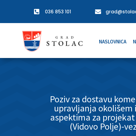

036 853 101

grad@stolac
NASLOVNICA
N
Poziv za dostavu kome
upravljanja okolišem 
aspektima za projekat 
(Vidovo Polje)-ve