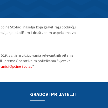
Općine Stolac i naselja
koja gravitiraju području
ravljanja
okolišem i društvenim aspektima za
 519, s ciljem
uključivanja relevantnih pitanja
BiH
prema Operativnim politikama Svjetske
ranici Općine Stolac
“
GRADOVI PRIJATELJI