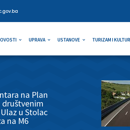
.gov.ba
OVOSTI
UPRAVA
USTANOVE
TURIZAM I KULTU
ntara na Plan
i društvenim
Ulaz u Stolac
za na M6