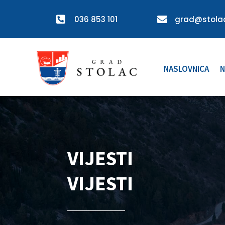

036 853 101

grad@stolac
NASLOVNICA
N
VIJESTI
VIJESTI