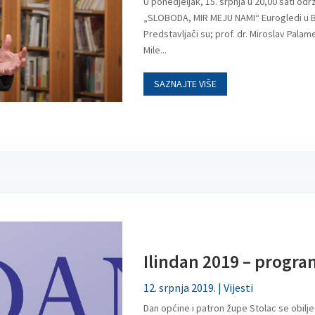
U ponedjeljak, 15. srpnja u 20,00 sati od
„SLOBODA, MIR MEJU NAMI“ Eurogledi u B
Predstavljači su; prof. dr. Miroslav Palame
Mile...
SAZNAJTE VIŠE
Ilindan 2019 – progr
12. srpnja 2019.
|
Vijesti
Dan općine i patron župe Stolac se obilje