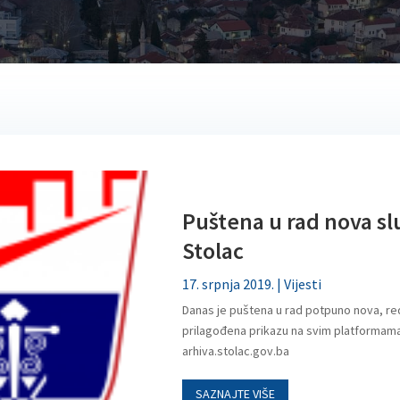
Puštena u rad nova s
Stolac
17. srpnja 2019.
|
Vijesti
Danas je puštena u rad potpuno nova, red
prilagođena prikazu na svim platformama
arhiva.stolac.gov.ba
SAZNAJTE VIŠE