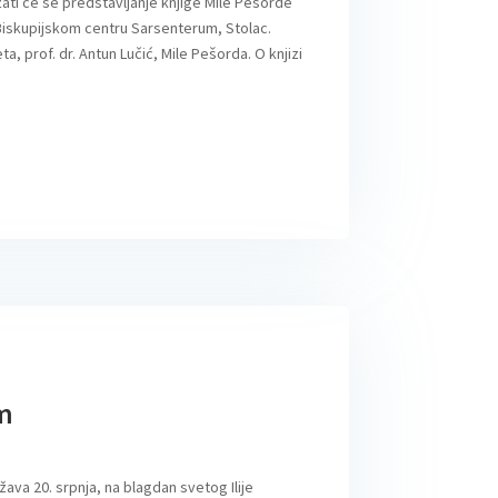
ržati će se predstavljanje knjige Mile Pešorde
iskupijskom centru Sarsenterum, Stolac.
ta, prof. dr. Antun Lučić, Mile Pešorda. O knjizi
am
žava 20. srpnja, na blagdan svetog Ilije