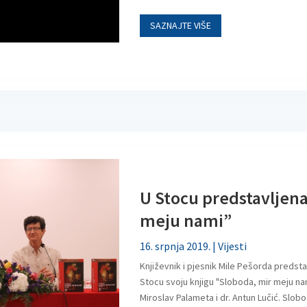
SAZNAJTE VIŠE
U Stocu predstavljena
meju nami”
16. srpnja 2019.
|
Vijesti
Književnik i pjesnik Mile Pešorda predsta
Stocu svoju knjigu "Sloboda, mir meju nami
Miroslav Palameta i dr. Antun Lučić. Slobo