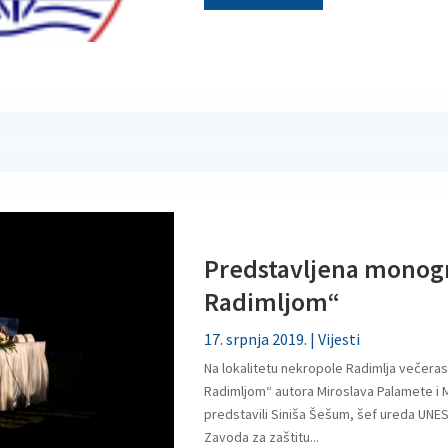
Predstavljena monogr
Radimljom“
17. srpnja 2019.
|
Vijesti
Na lokalitetu nekropole Radimlja večera
Radimljom“ autora Miroslava Palamete i 
predstavili Siniša Šešum, šef ureda UNES
Zavoda za zaštitu...