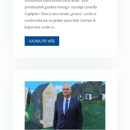
vodovoda Dubravska visoravan. Svih
prethodnih godina mnoga naselja između
Čapljine i Stoca nisu imala „pravu“ vodu iz
vodovoda pa su jedini spas bile čatrnje ili
kupovina vode iz...
SAZNAJTE VIŠE