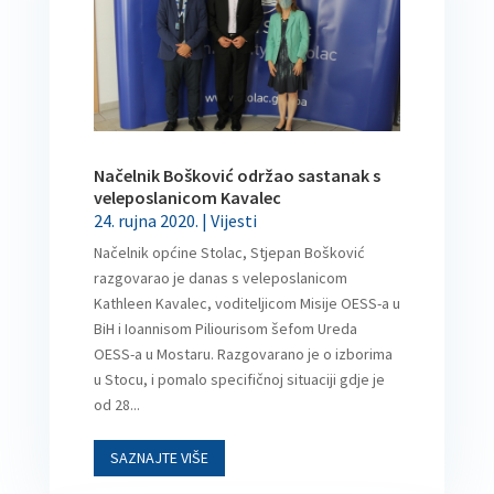
Načelnik Bošković održao sastanak s
veleposlanicom Kavalec
24. rujna 2020.
|
Vijesti
Načelnik općine Stolac, Stjepan Bošković
razgovarao je danas s veleposlanicom
Kathleen Kavalec, voditeljicom Misije OESS-a u
BiH i Ioannisom Piliourisom šefom Ureda
OESS-a u Mostaru. Razgovarano je o izborima
u Stocu, i pomalo specifičnoj situaciji gdje je
od 28...
SAZNAJTE VIŠE