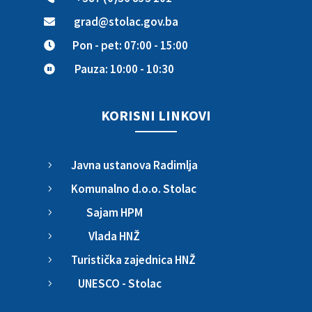
grad@stolac.gov.ba

Pon - pet: 07:00 - 15:00

Pauza: 10:00 - 10:30

KORISNI LINKOVI
Javna ustanova Radimlja
5
Komunalno d.o.o. Stolac
5
Sajam HPM
5
Vlada HNŽ
5
Turistička zajednica HNŽ
5
UNESCO - Stolac
5