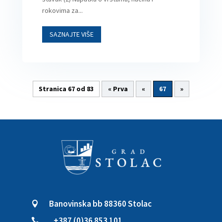
rokovima za...
SAZNAJTE VIŠE
Stranica 67 od 83
« Prva
«
67
»
Banovinska bb 88360 Stolac

+387 (0)36 853 101
