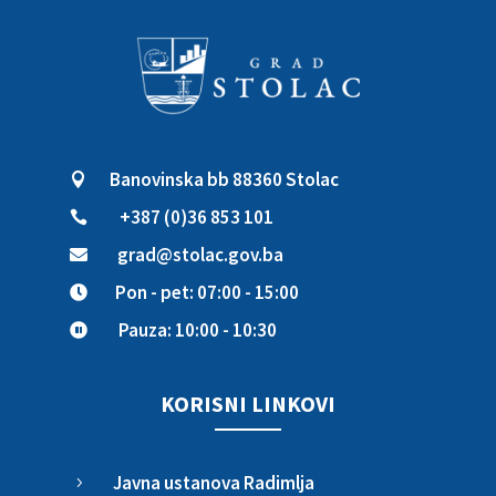
Banovinska bb 88360 Stolac

+387 (0)36 853 101

grad@stolac.gov.ba

Pon - pet: 07:00 - 15:00

Pauza: 10:00 - 10:30

KORISNI LINKOVI
Javna ustanova Radimlja
5