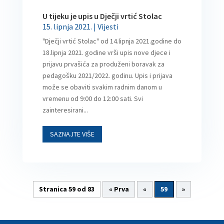
U tijeku je upis u Dječji vrtić Stolac
15. lipnja 2021.
|
Vijesti
"Dječji vrtić Stolac" od 14.lipnja 2021.godine do
18.lipnja 2021. godine vrši upis nove djece i
prijavu prvašića za produženi boravak za
pedagošku 2021/2022. godinu. Upis i prijava
može se obaviti svakim radnim danom u
vremenu od 9:00 do 12:00 sati. Svi
zainteresirani...
SAZNAJTE VIŠE
Stranica 59 od 83
« Prva
«
59
»