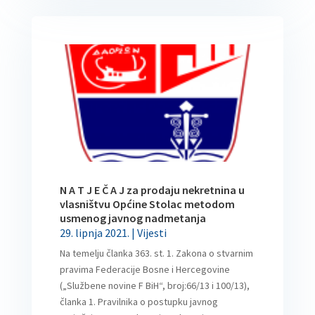
N A T J E Č A J za prodaju nekretnina u
vlasništvu Općine Stolac metodom
usmenog javnog nadmetanja
29. lipnja 2021.
|
Vijesti
Na temelju članka 363. st. 1. Zakona o stvarnim
pravima Federacije Bosne i Hercegovine
(„Službene novine F BiH“, broj:66/13 i 100/13),
članka 1. Pravilnika o postupku javnog