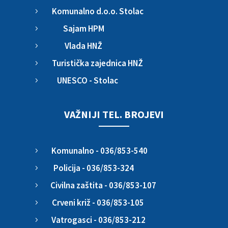
Komunalno d.o.o. Stolac
5
Sajam HPM
5
Vlada HNŽ
5
Turistička zajednica HNŽ
5
UNESCO - Stolac
5
VAŽNIJI TEL. BROJEVI
Komunalno - 036/853-540
5
Policija - 036/853-324
5
Civilna zaštita - 036/853-107
5
Crveni križ - 036/853-105
5
Vatrogasci - 036/853-212
5