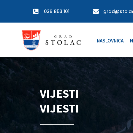

036 853 101

grad@stolac
NASLOVNICA
N
VIJESTI
VIJESTI