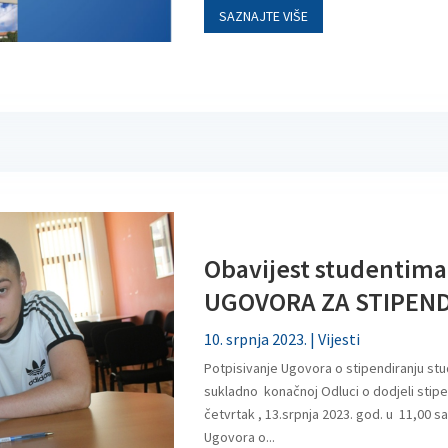
SAZNAJTE VIŠE
Obavijest studentim
UGOVORA ZA STIPEN
10. srpnja 2023.
|
Vijesti
Potpisivanje Ugovora o stipendiranju st
sukladno konačnoj Odluci o dodjeli stip
četvrtak , 13.srpnja 2023. god. u 11,00 s
Ugovora o...