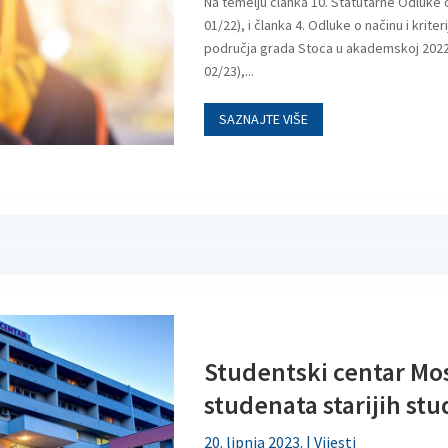
Na temelju članka 10. Statutarne Odluke o
01/22), i članka 4. Odluke o načinu i krite
područja grada Stoca u akademskoj 2022./
02/23),...
SAZNAJTE VIŠE
Studentski centar Mos
studenata starijih stu
20. lipnja 2023.
|
Vijesti