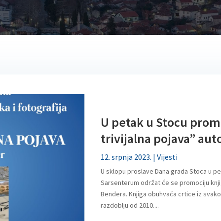
U petak u Stocu prom
trivijalna pojava” au
12. srpnja 2023.
|
Vijesti
U sklopu proslave Dana grada Stoca u pe
Sarsenterum održat će se promociju knjig
Bendera. Knjiga obuhvaća crtice iz svako
razdoblju od 2010....