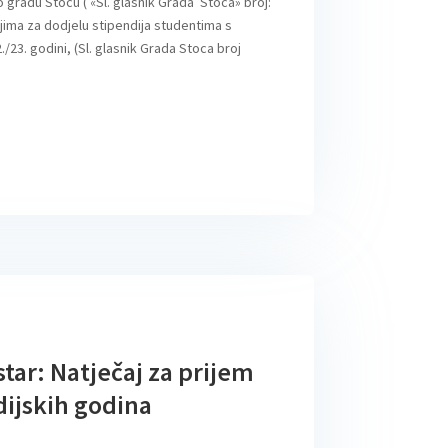
 gradu Stocu ( «Sl. glasnik Grada Stoca» broj:
rijima za dodjelu stipendija studentima s
23. godini, (Sl. glasnik Grada Stoca broj
tar: Natječaj za prijem
dijskih godina