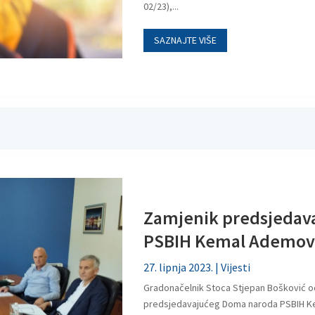
02/23),...
SAZNAJTE VIŠE
Zamjenik predsjedav
PSBIH Kemal Ademović
27. lipnja 2023.
|
Vijesti
Gradonačelnik Stoca Stjepan Bošković o
predsjedavajućeg Doma naroda PSBIH Ke