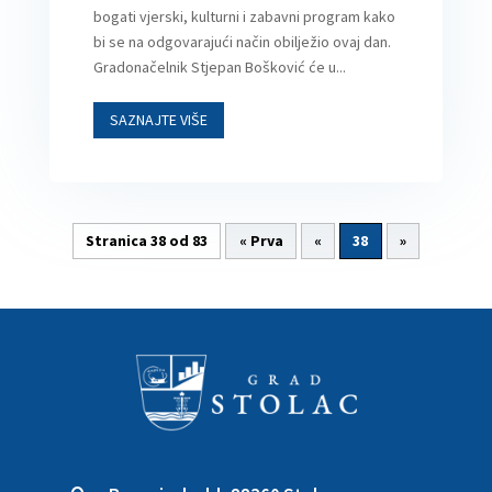
bogati vjerski, kulturni i zabavni program kako
bi se na odgovarajući način obilježio ovaj dan.
Gradonačelnik Stjepan Bošković će u...
SAZNAJTE VIŠE
Stranica 38 od 83
« Prva
«
38
»