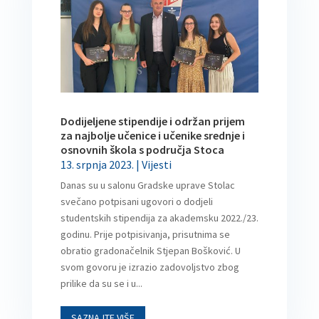
Dodijeljene stipendije i održan prijem
za najbolje učenice i učenike srednje i
osnovnih škola s područja Stoca
13. srpnja 2023.
|
Vijesti
Danas su u salonu Gradske uprave Stolac
svečano potpisani ugovori o dodjeli
studentskih stipendija za akademsku 2022./23.
godinu. Prije potpisivanja, prisutnima se
obratio gradonačelnik Stjepan Bošković. U
svom govoru je izrazio zadovoljstvo zbog
prilike da su se i u...
SAZNAJTE VIŠE