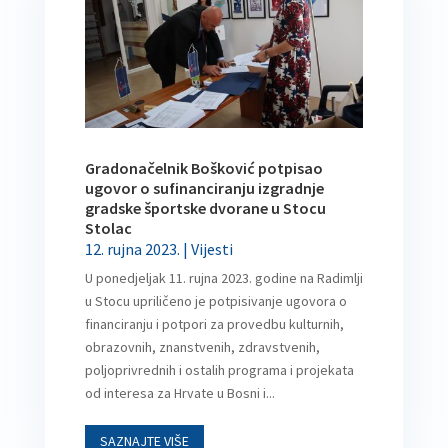
Gradonačelnik Bošković potpisao
ugovor o sufinanciranju izgradnje
gradske športske dvorane u Stocu
Stolac
12. rujna 2023.
|
Vijesti
U ponedjeljak 11. rujna 2023. godine na Radimlji
u Stocu upriličeno je potpisivanje ugovora o
financiranju i potpori za provedbu kulturnih,
obrazovnih, znanstvenih, zdravstvenih,
poljoprivrednih i ostalih programa i projekata
od interesa za Hrvate u Bosni i...
SAZNAJTE VIŠE