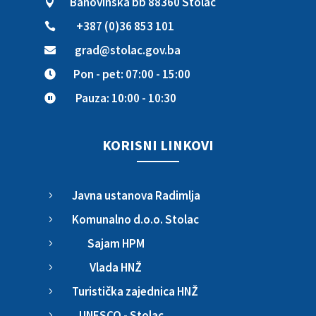
Banovinska bb 88360 Stolac

+387 (0)36 853 101

grad@stolac.gov.ba

Pon - pet: 07:00 - 15:00

Pauza: 10:00 - 10:30

KORISNI LINKOVI
Javna ustanova Radimlja
5
Komunalno d.o.o. Stolac
5
Sajam HPM
5
Vlada HNŽ
5
Turistička zajednica HNŽ
5
UNESCO - Stolac
5