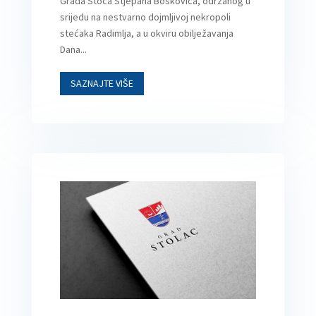
Grada Stoca Stjepana Boškovića, održanog u
srijedu na nestvarno dojmljivoj nekropoli
stećaka Radimlja, a u okviru obilježavanja
Dana...
SAZNAJTE VIŠE