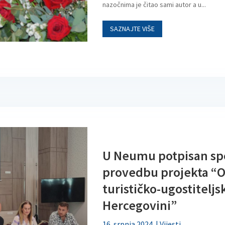
nazočnima je čitao sami autor a u...
SAZNAJTE VIŠE
U Neumu potpisan sp
provedbu projekta “O
turističko-ugostitelj
Hercegovini”
16. srpnja 2024.
|
Vijesti