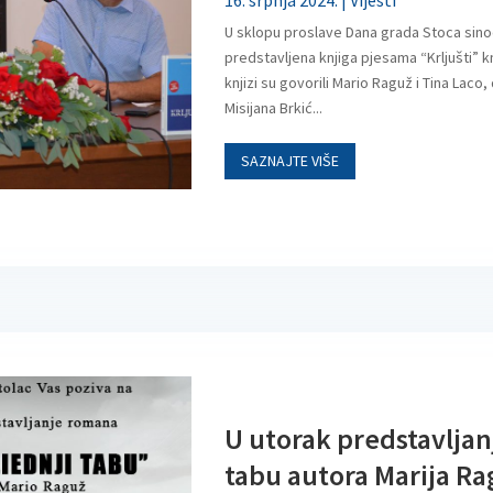
16. srpnja 2024.
|
Vijesti
U sklopu proslave Dana grada Stoca sino
predstavljena knjiga pjesama “Krljušti” k
knjizi su govorili Mario Raguž i Tina Laco
Misijana Brkić...
SAZNAJTE VIŠE
U utorak predstavljan
tabu autora Marija R