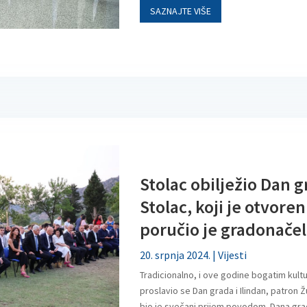
SAZNAJTE VIŠE
Stolac obilježio Dan 
Stolac, koji je otvoren
poručio je gradonačel
20. srpnja 2024.
|
Vijesti
Tradicionalno, i ove godine bogatim kul
proslavio se Dan grada i Ilindan, patron Ž
bio je svečani prijem povodom Dana grad