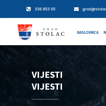

036 853 101

grad@stolac
NASLOVNICA
N
VIJESTI
VIJESTI