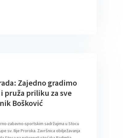
grada: Zajedno gradimo
 i pruža priliku za sve
nik Bošković
turno-zabavno-sportskim sadržajima u Stocu
upe sv. Ilije Proroka. Završnica obilježavanja
a Stoca na nekropoli stećaka Radimlja.