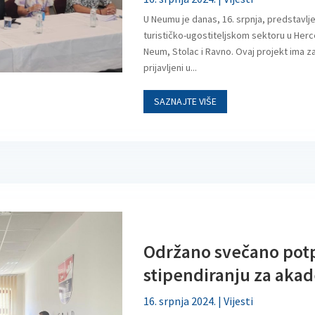
U Neumu je danas, 16. srpnja, predstavlj
turističko-ugostiteljskom sektoru u Herce
Neum, Stolac i Ravno. Ovaj projekt ima za
prijavljeni u...
SAZNAJTE VIŠE
Održano svečano potp
stipendiranju za aka
16. srpnja 2024.
|
Vijesti