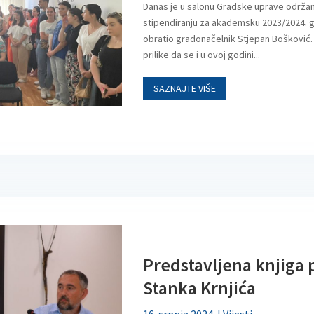
Danas je u salonu Gradske uprave održa
stipendiranju za akademsku 2023/2024. go
obratio gradonačelnik Stjepan Bošković.
prilike da se i u ovoj godini...
SAZNAJTE VIŠE
Predstavljena knjiga 
Stanka Krnjića