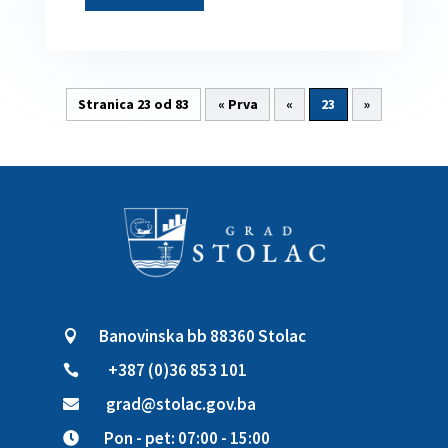
Stranica 23 od 83
« Prva
«
23
»
Banovinska bb 88360 Stolac

+387 (0)36 853 101

grad@stolac.gov.ba

Pon - pet: 07:00 - 15:00
