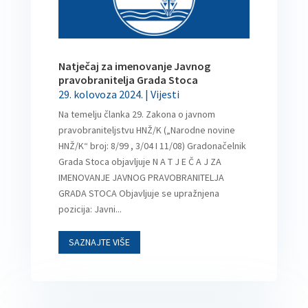
Natječaj za imenovanje Javnog
pravobranitelja Grada Stoca
29. kolovoza 2024.
|
Vijesti
Na temelju članka 29. Zakona o javnom
pravobraniteljstvu HNŽ/K („Narodne novine
HNŽ/K“ broj: 8/99 , 3/04 I 11/08) Gradonačelnik
Grada Stoca objavljuje N A T J E Č A J ZA
IMENOVANJE JAVNOG PRAVOBRANITELJA
GRADA STOCA Objavljuje se upražnjena
pozicija: Javni...
SAZNAJTE VIŠE