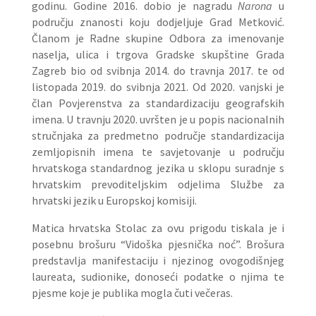
godinu. Godine 2016. dobio je nagradu
Narona
u
području znanosti koju dodjeljuje Grad Metković.
Članom je Radne skupine Odbora za imenovanje
naselja, ulica i trgova Gradske skupštine Grada
Zagreb bio od svibnja 2014. do travnja 2017. te od
listopada 2019. do svibnja 2021. Od 2020. vanjski je
član Povjerenstva za standardizaciju geografskih
imena. U travnju 2020. uvršten je u popis nacionalnih
stručnjaka za predmetno područje standardizacija
zemljopisnih imena te savjetovanje u području
hrvatskoga standardnog jezika u sklopu suradnje s
hrvatskim prevoditeljskim odjelima Službe za
hrvatski jezik u Europskoj komisiji.
Matica hrvatska Stolac za ovu prigodu tiskala je i
posebnu brošuru “Vidoška pjesnička noć”. Brošura
predstavlja manifestaciju i njezinog ovogodišnjeg
laureata, sudionike, donoseći podatke o njima te
pjesme koje je publika mogla čuti večeras.