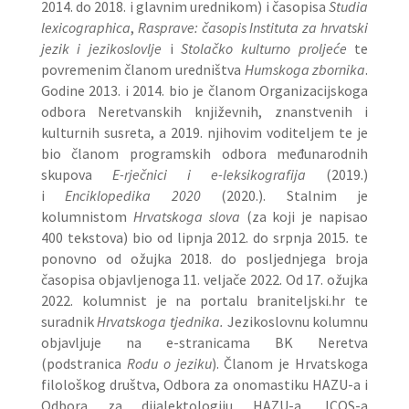
2014. do 2018. i glavnim urednikom) i časopisa
Studia
lexicographica
,
Rasprave: časopis Instituta
za
hrvatski
jez
ik i jezikoslovlje
i
Stolačko kulturno proljeće
te
povremenim članom uredništva
Humskoga zbornika
.
Godine 2013. i 2014. bio je članom Organizacijskoga
odbora Neretvanskih književnih, znanstvenih i
kulturnih susreta, a 2019. njihovim voditeljem te je
bio članom programskih odbora međunarodnih
skupova
E-rječnici i e-leksikografija
(2019.)
i
Enciklopedika 2020
(2020.). Stalnim je
kolumnistom
Hrvatskoga slova
(za koji je napisao
400 tekstova) bio od lipnja 2012. do srpnja 2015
.
te
ponovno od ožujka 2018. do posljednjega broja
časopisa objavljenoga 11. veljače 2022. Od 17. ožujka
2022. kolumnist je na portalu braniteljski.hr te
suradnik
Hrvatskoga tjednika.
Jezikoslovnu kolumnu
objavljuje na e-stranicama BK Neretva
(podstranica
Rodu o jeziku
). Članom je Hrvatskoga
filološkog društva, Odbora za onomastiku HAZU-a i
Odbora za dijalektologiju HAZU-a, ICOS-a