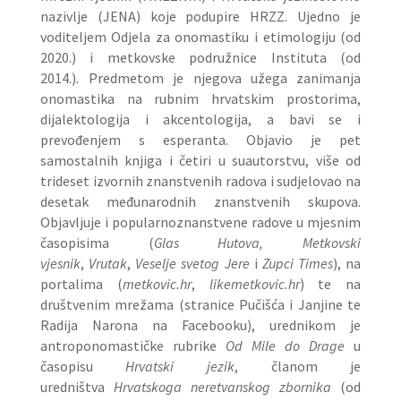
nazivlje (JENA) koje podupire HRZZ. Ujedno je
voditeljem Odjela za onomastiku i etimologiju (od
2020.) i metkovske podružnice Instituta (od
2014.)
.
Predmetom je njegova užega zanimanja
onomastika na rubnim hrvatskim prostorima,
dijalektologija i akcentologija, a bavi se i
prevođenjem s esperanta. Objavio je pet
samostalnih knjiga i četiri u suautorstvu, više od
trideset izvornih znanstvenih radova i sudjelovao na
desetak međunarodnih znanstvenih skupova.
Objavljuje i popularnoznanstvene radove u mjesnim
časopisima (
Glas Hutova, Metkovski
vjesnik
,
Vrutak
,
Veselje svetog Jere
i
Zupci Times
), na
portalima (
metkovic.hr
,
likemetkovic.hr
) te na
društvenim mrežama (stranice Pučišća i Janjine te
Radija Narona na Facebooku)
, urednikom je
antroponomastičke rubrike
Od Mile do Drage
u
časopisu
Hrvatski jezik
, članom je
uredništva
Hrvatskoga neretvanskog zbornika
(od