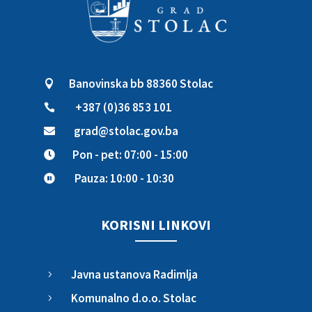
Banovinska bb 88360 Stolac

+387 (0)36 853 101

grad@stolac.gov.ba

Pon - pet: 07:00 - 15:00

Pauza: 10:00 - 10:30

KORISNI LINKOVI
Javna ustanova Radimlja
5
Komunalno d.o.o. Stolac
5