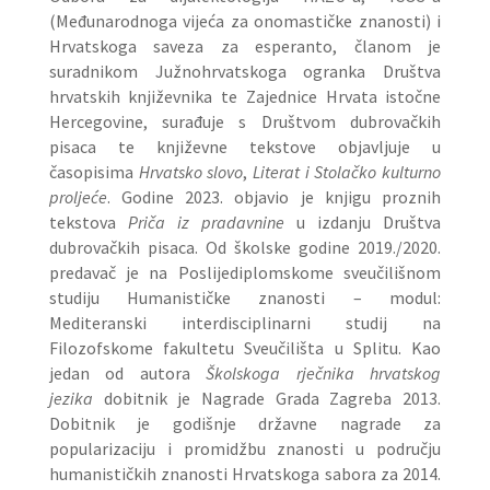
(Međunarodnoga vijeća za onomastičke znanosti) i
Hrvatskoga saveza za esperanto, članom je
suradnikom Južnohrvatskoga ogranka Društva
hrvatskih književnika te Zajednice Hrvata istočne
Hercegovine, surađuje s Društvom dubrovačkih
pisaca te književne tekstove objavljuje u
časopisima
Hrvatsko slovo
,
Literat
i
Stolačko kulturno
proljeće
. Godine 2023. objavio je knjigu proznih
tekstova
Priča iz pradavnine
u izdanju Društva
dubrovačkih pisaca. Od školske godine 2019./2020.
predavač je na Poslijediplomskome sveučilišnom
studiju Humanističke znanosti – modul:
Mediteranski interdisciplinarni studij na
Filozofskome fakultetu Sveučilišta u Splitu. Kao
jedan od autora
Školskoga rječnika hrvatskog
jezika
dobitnik je Nagrade Grada Zagreba 2013.
Dobitnik je godišnje državne nagrade za
popularizaciju i promidžbu znanosti u području
humanističkih znanosti Hrvatskoga sabora za 2014.