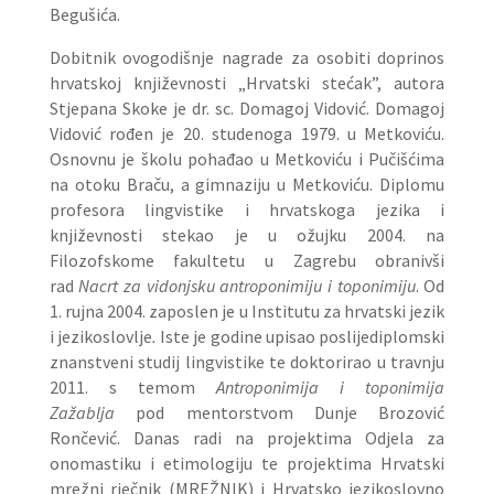
Begušića.
Dobitnik ovogodišnje nagrade za osobiti doprinos
hrvatskoj književnosti „Hrvatski stećak”, autora
Stjepana Skoke je dr. sc. Domagoj Vidović. Domagoj
Vidović rođen je 20. studenoga 1979. u Metkoviću.
Osnovnu je školu pohađao u Metkoviću i Pučišćima
na otoku Braču, a gimnaziju u Metkoviću. Diplomu
profesora lingvistike i hrvatskoga jezika i
književnosti stekao je u ožujku 2004. na
Filozofskome fakultetu u Zagrebu obranivši
rad
Nacrt za vidonjsku antroponimiju i toponimiju
. Od
1. rujna 2004. zaposlen je u Institutu za hrvatski jezik
i jezikoslovlje
.
Iste je godine upisao poslijediplomski
znanstveni studij lingvistike te doktorirao u travnju
2011. s temom
Antroponimija i toponimija
Zažablja
pod mentorstvom Dunje Brozović
Rončević. Danas radi na projektima Odjela za
onomastiku i etimologiju te projektima Hrvatski
mrežni rječnik (MREŽNIK) i Hrvatsko jezikoslovno