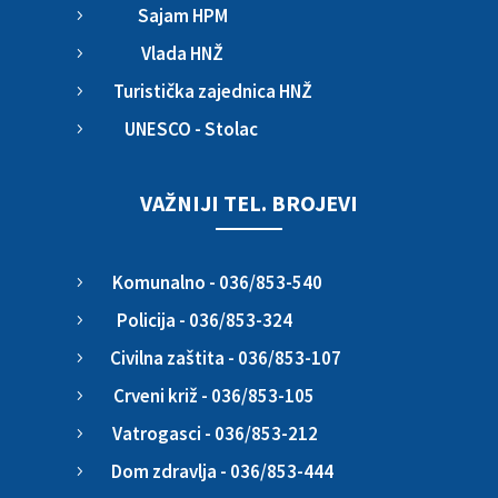
Sajam HPM
5
Vlada HNŽ
5
Turistička zajednica HNŽ
5
UNESCO - Stolac
5
VAŽNIJI TEL. BROJEVI
Komunalno - 036/853-540
5
Policija - 036/853-324
5
Civilna zaštita - 036/853-107
5
Crveni križ - 036/853-105
5
Vatrogasci - 036/853-212
5
Dom zdravlja - 036/853-444
5