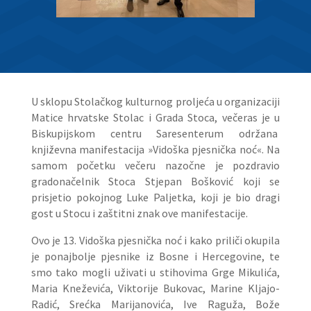
U sklopu Stolačkog kulturnog proljeća u organizaciji
Matice hrvatske Stolac i Grada Stoca, večeras je u
Biskupijskom centru Saresenterum održana
književna manifestacija »Vidoška pjesnička noć«. Na
samom početku večeru nazočne je pozdravio
gradonačelnik Stoca Stjepan Bošković koji se
prisjetio pokojnog Luke Paljetka, koji je bio dragi
gost u Stocu i zaštitni znak ove manifestacije.
Ovo je 13. Vidoška pjesnička noć i kako priliči okupila
je ponajbolje pjesnike iz Bosne i Hercegovine, te
smo tako mogli uživati u stihovima Grge Mikulića,
Maria Kneževića, Viktorije Bukovac, Marine Kljajo-
Radić, Srećka Marijanovića, Ive Raguža, Bože