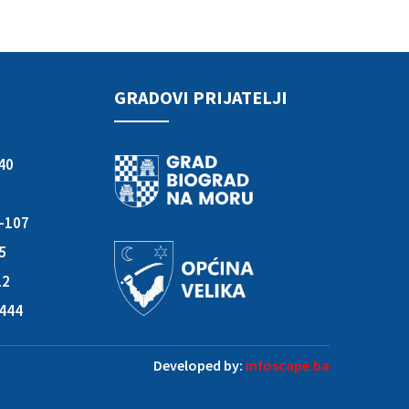
GRADOVI PRIJATELJI
40
3-107
05
12
-444
Developed by:
infoscape.ba