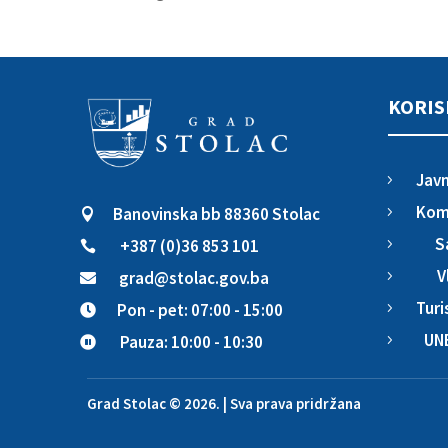
KORIS
Javn
5
Komu
Banovinska bb 88360 Stolac
5

S
+387 (0)36 853 101
5

V
grad@stolac.gov.ba
5

Turi
Pon - pet: 07:00 - 15:00
5

UN
Pauza: 10:00 - 10:30
5

Grad Stolac © 2026. | Sva prava pridržana