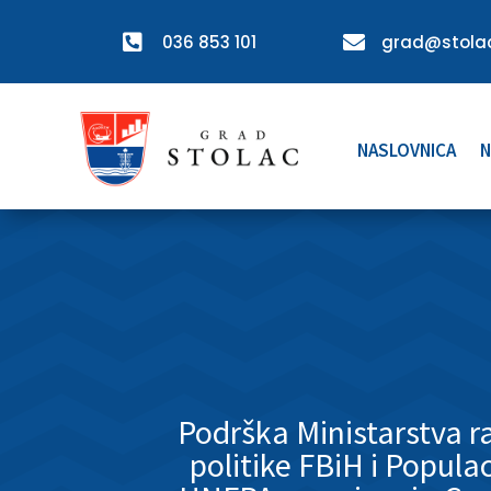

036 853 101

grad@stolac
NASLOVNICA
N
Podrška Ministarstva ra
politike FBiH i Popula