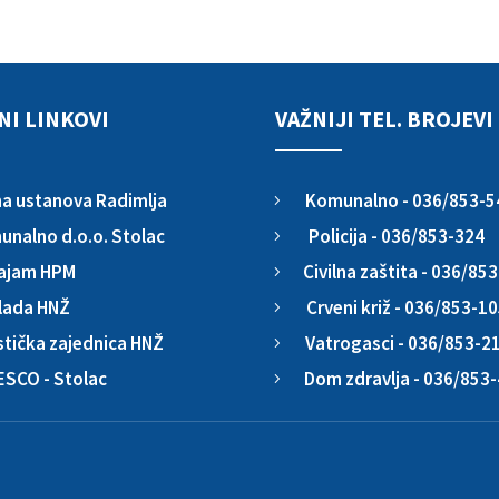
NI LINKOVI
VAŽNIJI TEL. BROJEVI
Komunalno - 036/853-5
a ustanova Radimlja
5
Policija - 036/853-324
nalno d.o.o. Stolac
5
Civilna zaštita - 036/85
ajam HPM
5
Crveni križ - 036/853-1
lada HNŽ
5
Vatrogasci - 036/853-2
stička zajednica HNŽ
5
Dom zdravlja - 036/853
ESCO - Stolac
5