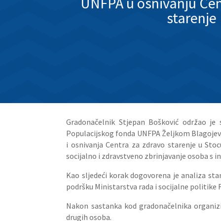
UNFPA u osnivanju Cen
starenje
Gradonačelnik Stjepan Bošković održao je 
Populacijskog fonda UNFPA Željkom Blagojeviće
i osnivanja Centra za zdravo starenje u Stoc
socijalno i zdravstveno zbrinjavanje osoba s i
Kao sljedeći korak dogovorena je analiza stan
podršku Ministarstva rada i socijalne politike
Nakon sastanka kod gradonačelnika organizir
drugih osoba.