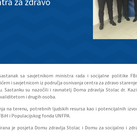
tra za zdravo
sastanak sa savjetnikom ministra rada i socijalne politike 
m i savjetnicom iz područja osnivanja centra za zdravo starenje 
u. Sastanku su nazočili i ravnatelj Doma zdravlja Stolac dr. Ka
nvaliditetom i drugih osoba.
ja na terenu, potrebnih ljudskih resursa kao i potencijalnih izv
 FBiH i Populacijskog fonda UNFPA.
ana je posjeta Domu zdravlja Stolac i Domu za socijalno i zdra