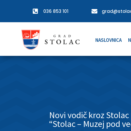

036 853 101

grad@stolac
NASLOVNICA
N
Novi vodič kroz Stola
“Stolac – Muzej pod 