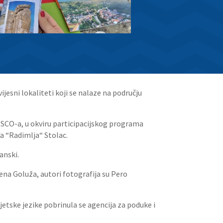
jesni lokaliteti koji se nalaze na području
NESCO-a, u okviru participacijskog programa
đa “Radimlja“ Stolac.
anski.
ena Goluža, autori fotografija su Pero
svjetske jezike pobrinula se agencija za poduke i