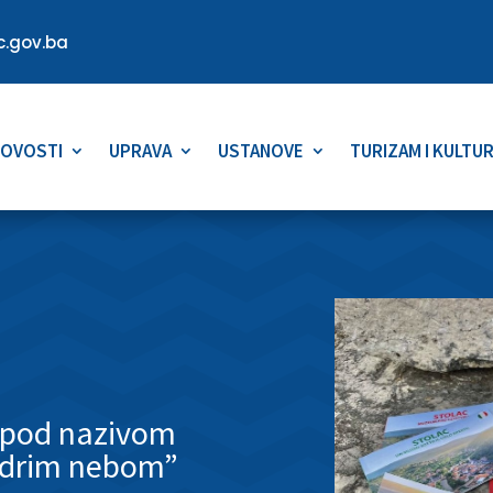
.gov.ba
OVOSTI
UPRAVA
USTANOVE
TURIZAM I KULTU
c pod nazivom
vedrim nebom”