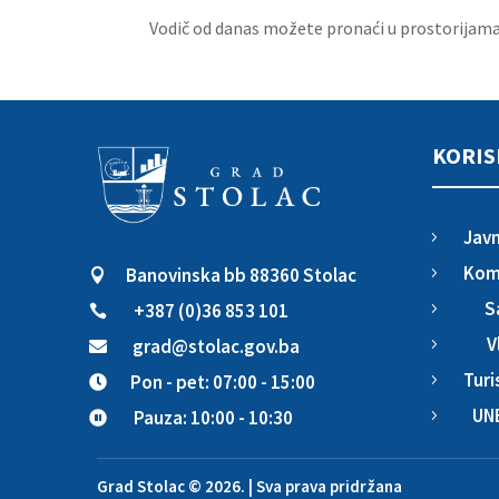
Vodič od danas možete pronaći u prostorijama
KORIS
Javn
5
Komu
Banovinska bb 88360 Stolac
5

S
+387 (0)36 853 101
5

V
grad@stolac.gov.ba
5

Turi
Pon - pet: 07:00 - 15:00
5

UN
Pauza: 10:00 - 10:30
5

Grad Stolac © 2026. | Sva prava pridržana