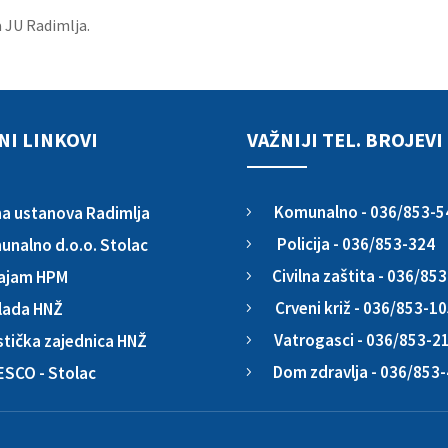
 JU Radimlja.
NI LINKOVI
VAŽNIJI TEL. BROJEVI
Komunalno - 036/853-5
a ustanova Radimlja
5
Policija - 036/853-324
nalno d.o.o. Stolac
5
Civilna zaštita - 036/85
ajam HPM
5
Crveni križ - 036/853-1
lada HNŽ
5
Vatrogasci - 036/853-2
stička zajednica HNŽ
5
Dom zdravlja - 036/853
ESCO - Stolac
5