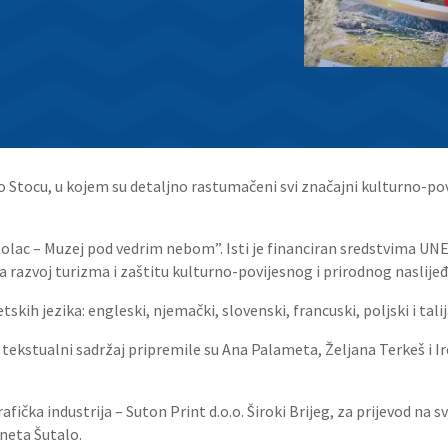
o Stocu, u kojem su detaljno rastumačeni svi značajni kulturno-povi
 “Stolac – Muzej pod vedrim nebom”. Isti je financiran sredstvima U
 razvoj turizma i zaštitu kulturno-povijesnog i prirodnog naslije
skih jezika: engleski, njemački, slovenski, francuski, poljski i talij
tekstualni sadržaj pripremile su Ana Palameta, Željana Terkeš i Ir
afička industrija – Suton Print d.o.o. Široki Brijeg, za prijevod na 
Aneta Šutalo.