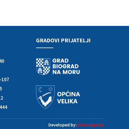
GRADOVI PRIJATELJI
40
3-107
05
12
-444
Developed by:
infoscape.ba