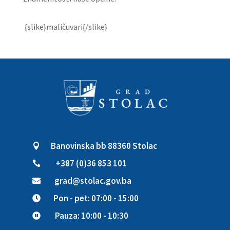
{slike}maličuvari{/slike}
Banovinska bb 88360 Stolac

+387 (0)36 853 101

grad@stolac.gov.ba

Pon - pet: 07:00 - 15:00

Pauza: 10:00 - 10:30
