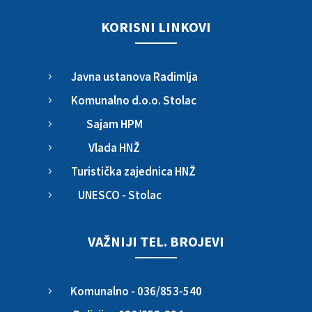
KORISNI LINKOVI
Javna ustanova Radimlja
5
Komunalno d.o.o. Stolac
5
Sajam HPM
5
Vlada HNŽ
5
Turistička zajednica HNŽ
5
UNESCO - Stolac
5
VAŽNIJI TEL. BROJEVI
Komunalno - 036/853-540
5