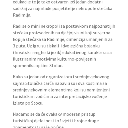
edukacije te je tako ostvaren još jedan dodatni
sadržaj za najmlađe posjetitelje nekropole stećaka
Radimlja.
Radi se o mini nekropoli sa postavkom najpoznatijih
stećaka proizvedenih na dječjoj visini koji su vjerna
kopija stećaka sa Radimlje, dimenzija umanjenih za
3 puta. Uz igru su tiskali i dvojezičnu bojanku
(hrvatski i engleski jezik) edukativnog karaktera sa
ilustriranim motivima kulturno-povijesnih
spomenika općine Stolac.
Kako su jedan od organizatora i srednjovjekovnog
sajma Stolačka tarča nabavili su i dva kostima sa
srednjovjekovnim elementima koji su namijenjeni
turističkim vodičima za interpretacijsko vođenje
izleta po Stocu.
Nadamo se da će ovakakv moderan pristup
turističkoj djelatnosti oživjeti i brojne druge
znamenitosti naše općine.