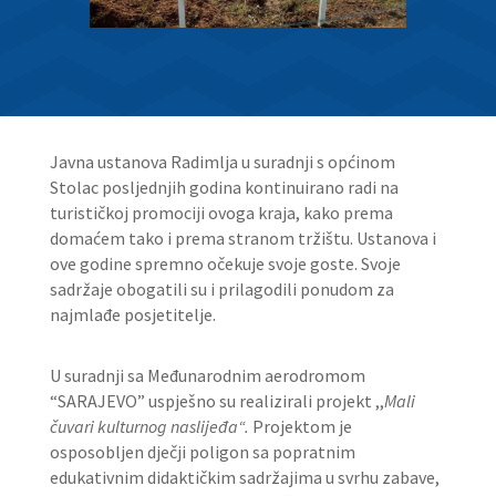
Javna ustanova Radimlja u suradnji s općinom
Stolac posljednjih godina kontinuirano radi na
turističkoj promociji ovoga kraja, kako prema
domaćem tako i prema stranom tržištu. Ustanova i
ove godine spremno očekuje svoje goste. Svoje
sadržaje obogatili su i prilagodili ponudom za
najmlađe posjetitelje.
U suradnji sa Međunarodnim aerodromom
“SARAJEVO” uspješno su realizirali projekt ,,
Mali
čuvari kulturnog naslijeđa“.
Projektom je
osposobljen dječji poligon sa popratnim
edukativnim didaktičkim sadržajima u svrhu zabave,