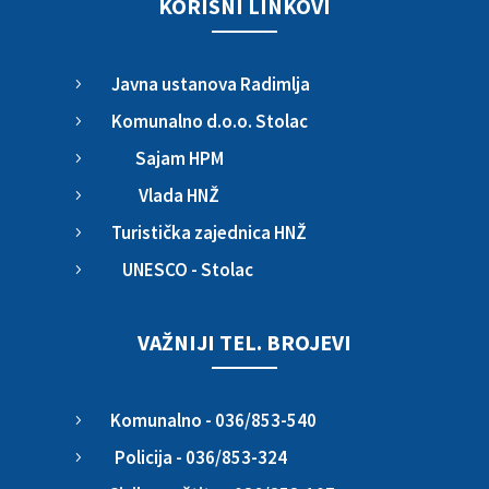
KORISNI LINKOVI
Javna ustanova Radimlja
5
Komunalno d.o.o. Stolac
5
Sajam HPM
5
Vlada HNŽ
5
Turistička zajednica HNŽ
5
UNESCO - Stolac
5
VAŽNIJI TEL. BROJEVI
Komunalno - 036/853-540
5
Policija - 036/853-324
5