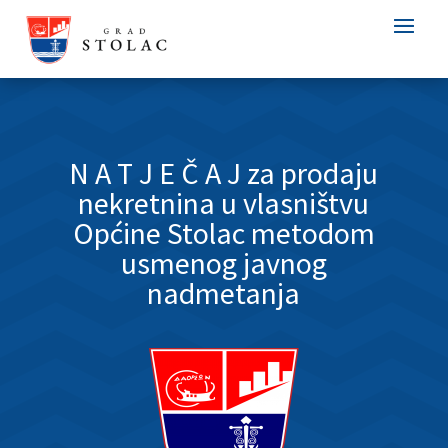
N A T J E Č A J za prodaju
nekretnina u vlasništvu
Općine Stolac metodom
usmenog javnog
nadmetanja