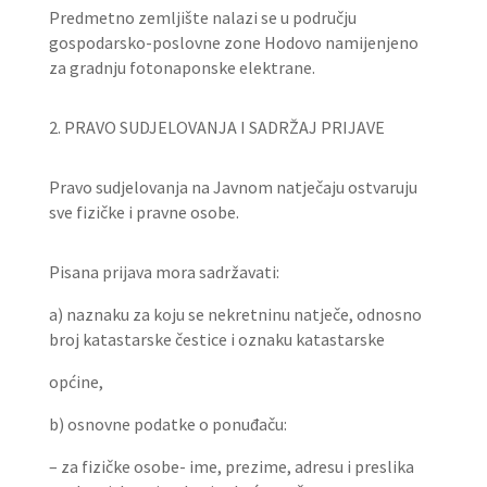
Predmetno zemljište nalazi se u području
gospodarsko-poslovne zone Hodovo namijenjeno
za gradnju fotonaponske elektrane.
2. PRAVO SUDJELOVANJA I SADRŽAJ PRIJAVE
Pravo sudjelovanja na Javnom natječaju ostvaruju
sve fizičke i pravne osobe.
Pisana prijava mora sadržavati:
a) naznaku za koju se nekretninu natječe, odnosno
broj katastarske čestice i oznaku katastarske
općine,
b) osnovne podatke o ponuđaču:
– za fizičke osobe- ime, prezime, adresu i preslika