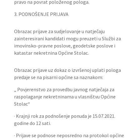
pravo na povrat položenog pologa.
3. PODNOŠENJE PRIJAVA
Obrazac prijave za sudjelovanje u natječaju
zainteresirani kandidati mogu preuzeti u Službi za
imovinsko-pravne poslove, geodetske poslove i
katastar nekretnina Općine Stolac.
Obrazac prijave uz dokaz o izvršenoj uplati pologa
predaje se na pisarni općine sa naznakom:
„ Povjerenstvo za provedbu javnog natječaja za
raspolaganje nekretninama u vlasništvu Općine
Stolac“
· Krajnji rok za podnošenje ponuda je 15.07.2021.
godine do 12 sati.
· Prijave se podnose neposredno na protokol općine