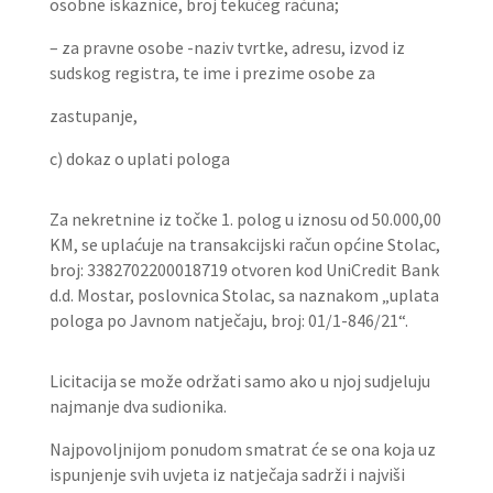
osobne iskaznice, broj tekućeg računa;
– za pravne osobe -naziv tvrtke, adresu, izvod iz
sudskog registra, te ime i prezime osobe za
zastupanje,
c) dokaz o uplati pologa
Za nekretnine iz točke 1. polog u iznosu od 50.000,00
KM, se uplaćuje na transakcijski račun općine Stolac,
broj: 3382702200018719 otvoren kod UniCredit Bank
d.d. Mostar, poslovnica Stolac, sa naznakom „uplata
pologa po Javnom natječaju, broj: 01/1-846/21“.
Licitacija se može održati samo ako u njoj sudjeluju
najmanje dva sudionika.
Najpovoljnijom ponudom smatrat će se ona koja uz
ispunjenje svih uvjeta iz natječaja sadrži i najviši