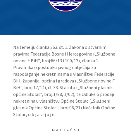
Na temelju članka 363. st. 1. Zakona o stvarnim
pravima Federacije Bosne i Hercegovine („Službene
novine F BiH“, broj:66/13 i 100/13), članka 1.
Pravilnika o postupku javnog natječaja za
raspolaganje nekretninama u vlasništvu Federacije
BiH, županija, općina i gradova („Službene novine F
BiH“, broj:17/14), čl. 33. Statuta („Službeni glasnik
općine Stolac“, broj:1/98, 1/02), te Odluke o prodaji
nekretnina u vlasništvu Općine Stolac („Službeni
glasnik Općine Stolac“, broj:06/21) Načelnik Općine
Stolac, o b j a v lj u j e:
N A T J E Č A J