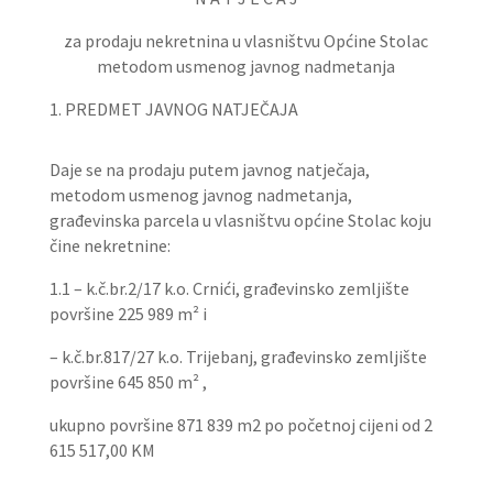
za prodaju nekretnina u vlasništvu Općine Stolac
metodom usmenog javnog nadmetanja
1. PREDMET JAVNOG NATJEČAJA
Daje se na prodaju putem javnog natječaja,
metodom usmenog javnog nadmetanja,
građevinska parcela u vlasništvu općine Stolac koju
čine nekretnine:
1.1 – k.č.br.2/17 k.o. Crnići, građevinsko zemljište
površine 225 989 m² i
– k.č.br.817/27 k.o. Trijebanj, građevinsko zemljište
površine 645 850 m² ,
ukupno površine 871 839 m2 po početnoj cijeni od 2
615 517,00 KM